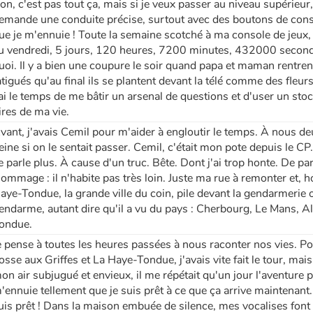
on, c'est pas tout ça, mais si je veux passer au niveau supérieur,
emande une conduite précise, surtout avec des boutons de consol
ue je m'ennuie ! Toute la semaine scotché à ma console de jeux
u vendredi, 5 jours, 120 heures, 7200 minutes, 432000 secondes
uoi. Il y a bien une coupure le soir quand papa et maman rentrent
atigués qu'au final ils se plantent devant la télé comme des fleur
'ai le temps de me bâtir un arsenal de questions et d'user un st
ires de ma vie.
vant, j'avais Cemil pour m'aider à engloutir le temps. À nous deux,
eine si on le sentait passer. Cemil, c'était mon pote depuis le CP. 
e parle plus. À cause d'un truc. Bête. Dont j'ai trop honte. De par
ommage : il n'habite pas très loin. Juste ma rue à remonter et, 
aye-Tondue, la grande ville du coin, pile devant la gendarmerie o
endarme, autant dire qu'il a vu du pays : Cherbourg, Le Mans, 
ondue.
e pense à toutes les heures passées à nous raconter nos vies. Pour
osse aux Griffes et La Haye-Tondue, j'avais vite fait le tour, mais
on air subjugué et envieux, il me répétait qu'un jour l'aventure 
'ennuie tellement que je suis prêt à ce que ça arrive maintenant. 
uis prêt ! Dans la maison embuée de silence, mes vocalises font 