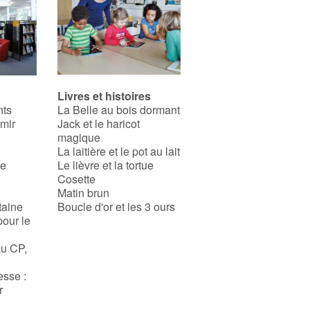
Livres et histoires
nts
La Belle au bois dormant
rmir
Jack et le haricot
magique
La laitière et le pot au lait
se
Le lièvre et la tortue
Cosette
Matin brun
taine
Boucle d'or et les 3 ours
pour le
au CP,
esse :
r