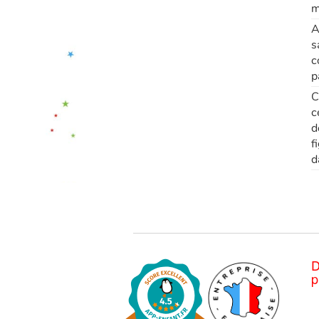
m
A
s
c
p
C
c
d
f
d
D
p