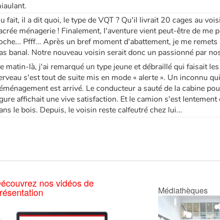
iaulant.
u fait, il a dit quoi, le type de VQT ? Qu'il livrait 20 cages au vo
acrée ménagerie ! Finalement, l'aventure vient peut-être de me pas
oche... Pfff... Après un bref moment d'abattement, je me remets à
as banal. Notre nouveau voisin serait donc un passionné par nos
e matin-là, j'ai remarqué un type jeune et débraillé qui faisait l
erveau s'est tout de suite mis en mode « alerte ». Un inconnu qu
éménagement est arrivé. Le conducteur a sauté de la cabine pour 
igure affichait une vive satisfaction. Et le camion s'est lenteme
ans le bois. Depuis, le voisin reste calfeutré chez lui...
écouvrez nos vidéos de
Médiathèques
résentation