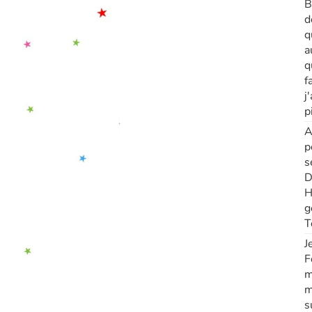
B
d
q
a
q
f
j
p
A
p
s
D
H
g
T
J
F
m
m
s