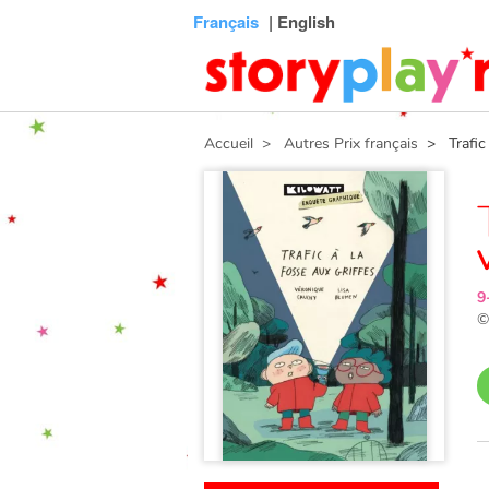
Connexion
Menu
Contenu
Recherche
Bibliothèque
Bas
Français
| English
de
page
Accueil
> Autres Prix français
> Trafic à
9