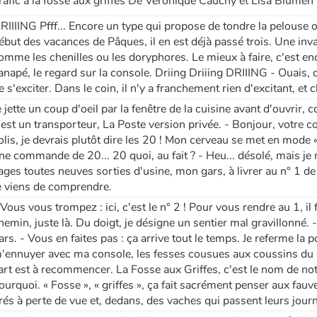
rafic à la fosse aux griffes De Véronique Cauchy et Lisa Blumen 
RIIIING Pfff... Encore un type qui propose de tondre la pelouse 
ébut des vacances de Pâques, il en est déjà passé trois. Une inv
omme les chenilles ou les doryphores. Le mieux à faire, c'est enc
anapé, le regard sur la console. Driing Driiing DRIIING - Ouais, c'
e s'exciter. Dans le coin, il n'y a franchement rien d'excitant, et
e jette un coup d'oeil par la fenêtre de la cuisine avant d'ouvri
'est un transporteur, La Poste version privée. - Bonjour, votre col
olis, je devrais plutôt dire les 20 ! Mon cerveau se met en mode 
ne commande de 20... 20 quoi, au fait ? - Heu... désolé, mais je n
ages toutes neuves sorties d'usine, mon gars, à livrer au n° 1 de 
e viens de comprendre.
 Vous vous trompez : ici, c'est le n° 2 ! Pour vous rendre au 1, i
hemin, juste là. Du doigt, je désigne un sentier mal gravillonné
ars. - Vous en faites pas : ça arrive tout le temps. Je referme la 
'ennuyer avec ma console, les fesses cousues aux coussins du c
art est à recommencer. La Fosse aux Griffes, c'est le nom de not
ourquoi. « Fosse », « griffes », ça fait sacrément penser aux fauve
rés à perte de vue et, dedans, des vaches qui passent leurs jour