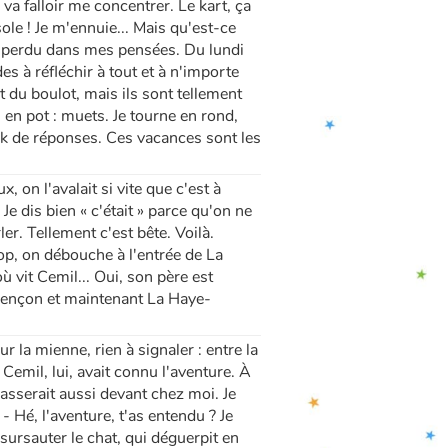
 va falloir me concentrer. Le kart, ça
e ! Je m'ennuie... Mais qu'est-ce
, perdu dans mes pensées. Du lundi
 à réfléchir à tout et à n'importe
 du boulot, mais ils sont tellement
s en pot : muets. Je tourne en rond,
ock de réponses. Ces vacances sont les
 on l'avalait si vite que c'est à
Je dis bien « c'était » parce qu'on ne
ler. Tellement c'est bête. Voilà.
hop, on débouche à l'entrée de La
ù vit Cemil... Oui, son père est
Alençon et maintenant La Haye-
 la mienne, rien à signaler : entre la
 Cemil, lui, avait connu l'aventure. À
passerait aussi devant chez moi. Je
- Hé, l'aventure, t'as entendu ? Je
sursauter le chat, qui déguerpit en