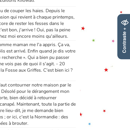
Editions Kilowatt
ou de couper les haies. Depuis le
asion qui revient à chaque printemps,
ore de rester les fesses dans le
Contraste +
est bon, j'arrive ! Oui, pas la peine
 chez moi encore moins qu'ailleurs.
r, comme maman me l'a appris. Ça va,
is est arrivé. Enfin quand je dis votre
« recherche ». Qui a bien pu passer
e vois pas de quoi il s'agit. - 20
la Fosse aux Griffes. C'est bien ici ?
l faut contourner notre maison par le
. - Désolé pour le dérangement mon
porte, bien décidé à retourner
anapé. Maintenant, toute la partie de
re lieu-dit, je me demande bien
s ; or ici, c'est la Normandie : des
nées à brouter.