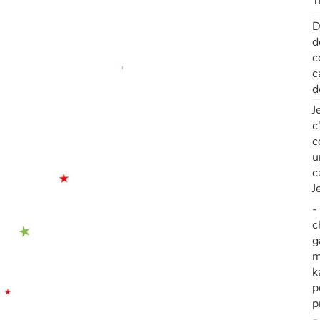
T
D
d
c
c
d
J
c
c
u
c
J
-
c
g
m
k
p
p