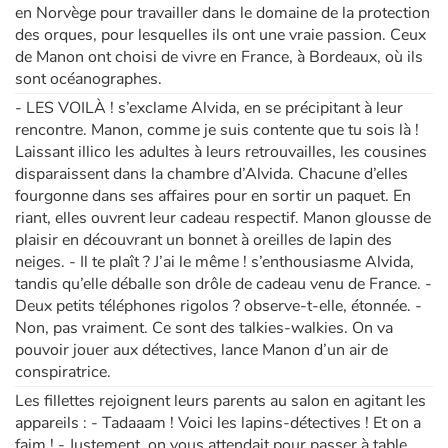
en Norvège pour travailler dans le domaine de la protection
des orques, pour lesquelles ils ont une vraie passion. Ceux
de Manon ont choisi de vivre en France, à Bordeaux, où ils
sont océanographes.
- LES VOILÀ ! s’exclame Alvida, en se précipitant à leur
rencontre. Manon, comme je suis contente que tu sois là !
Laissant illico les adultes à leurs retrouvailles, les cousines
disparaissent dans la chambre d’Alvida. Chacune d’elles
fourgonne dans ses affaires pour en sortir un paquet. En
riant, elles ouvrent leur cadeau respectif. Manon glousse de
plaisir en découvrant un bonnet à oreilles de lapin des
neiges. - Il te plaît ? J’ai le même ! s’enthousiasme Alvida,
tandis qu’elle déballe son drôle de cadeau venu de France. -
Deux petits téléphones rigolos ? observe-t-elle, étonnée. -
Non, pas vraiment. Ce sont des talkies-walkies. On va
pouvoir jouer aux détectives, lance Manon d’un air de
conspiratrice.
Les fillettes rejoignent leurs parents au salon en agitant les
appareils : - Tadaaam ! Voici les lapins-détectives ! Et on a
faim ! - Justement, on vous attendait pour passer à table,