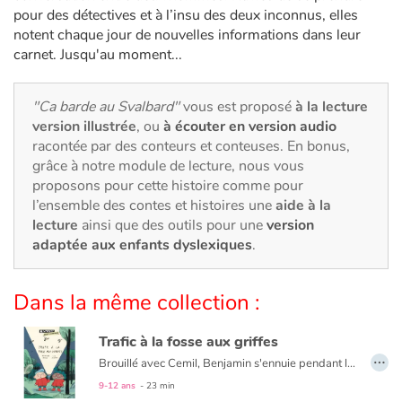
Art, espace, activité
pour des détectives et à l’insu des deux inconnus, elles
notent chaque jour de nouvelles informations dans leur
Documentaires
carnet. Jusqu'au moment...
En famille
"Ca barde au Svalbard"
vous est proposé
à la lecture
version illustrée
, ou
à écouter en version audio
Quotidien et loisirs
racontée par des conteurs et conteuses. En bonus,
grâce à notre module de lecture, nous vous
À l'école
proposons pour cette histoire comme pour
l’ensemble des contes et histoires une
aide à la
Fêtes et évènements
lecture
ainsi que des outils pour une
version
adaptée aux enfants dyslexiques
.
Amour et amitié
Dans la même collection :
Sujets de société
Trafic à la fosse aux griffes
Émotions et sentiments
…
Brouillé avec Cemil, Benjamin s'ennuie pendant les vacances. Mais quand il découvre d'étranges allées et venues près de la maison de son nouveau voisin, il court demander de l'aide à son meilleur ami. Réconciliés, les deux détectives en herbe vont mener l'enquête. Cages, cris, plumes, pots de glu... les indices s'accumulent : un odieux trafic se trame dans ce petit coin de Normandie.
9-12 ans
- 23 min
Formats et illustrations