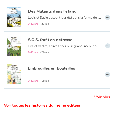
Des Mutants dans l'étang
Catalogue anglais
…
Louis et Susie passent leur été dans la ferme de leur grand-tante. Partis explorer les environs, ils tombent sur un étang pas encore asséché par la canicule. Mais d’étranges poissons aux yeux globuleux y côtoient d’inquiétants têtards à six pattes. Quelques jours plus tard, quand ils reviennent pêcher aux aurores, les deux enfants surprennent un bruit de moteur, le clapotis d’un liquide qui se déverse et le faisceau d’une lampe dans la nuit. Bizarre. Tout comme les maux de ventre, de tête, de peau… dont souffrent depuis peu leur famille et les animaux de la ferme. Avec leurs parents et leur chien Morderire, ils vont alors mener l’enquête pour élucider ces mystères et découvrir que l’usine voisine rejette ses déchets toxiques dans l’étang.
9-12 ans
- 23 min
Contraste +
S.O.S. forêt en détresse
…
Eva et Vadim, arrivés chez leur grand-mère pour les vacances d’été, sont impatients de retrouver leur cabane haut perchée. Enfouie dans les arbres, cette cabane c’est leur quartier général depuis laquelle ils observent la forêt qui les entoure. Mais cette année, à peine arrivés dans leur QG, ils découvrent d’énormes trous qui ont transformé la forêt en gruyère ! En allant y regarder de plus près, Eva et Vadim découvrent des empreintes qui les mènent à un bulldozer et un camion. Il est temps de prévenir Ignace, le garde forestier. Tous les trois vont mener l’enquête pour découvrir un abattage illégal d’arbres...
Aide
9-12 ans
- 20 min
Accueil
Embrouilles en bouteilles
Famille
…
9-12 ans
- 18 min
Écoles
Médiathèques
Voir plus
Voir toutes les histoires du même éditeur
Vidéos & Tutoriaux