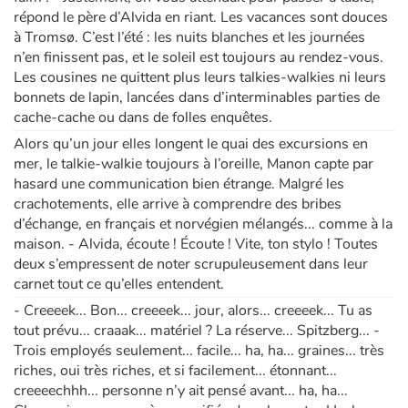
répond le père d’Alvida en riant. Les vacances sont douces
à Tromsø. C’est l’été : les nuits blanches et les journées
n’en finissent pas, et le soleil est toujours au rendez-vous.
Les cousines ne quittent plus leurs talkies-walkies ni leurs
bonnets de lapin, lancées dans d’interminables parties de
cache-cache ou dans de folles enquêtes.
Alors qu’un jour elles longent le quai des excursions en
mer, le talkie-walkie toujours à l’oreille, Manon capte par
hasard une communication bien étrange. Malgré les
crachotements, elle arrive à comprendre des bribes
d’échange, en français et norvégien mélangés... comme à la
maison. - Alvida, écoute ! Écoute ! Vite, ton stylo ! Toutes
deux s’empressent de noter scrupuleusement dans leur
carnet tout ce qu’elles entendent.
- Creeeek... Bon... creeeek... jour, alors... creeeek... Tu as
tout prévu... craaak... matériel ? La réserve... Spitzberg... -
Trois employés seulement... facile... ha, ha... graines... très
riches, oui très riches, et si facilement... étonnant...
creeeechhh... personne n’y ait pensé avant... ha, ha...