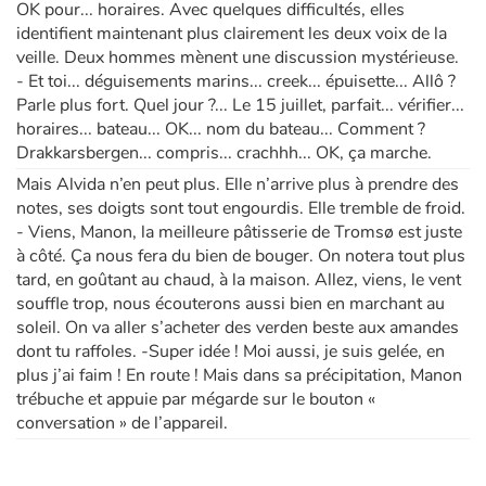
OK pour... horaires. Avec quelques difficultés, elles
identifient maintenant plus clairement les deux voix de la
veille. Deux hommes mènent une discussion mystérieuse.
- Et toi... déguisements marins... creek... épuisette... Allô ?
Parle plus fort. Quel jour ?... Le 15 juillet, parfait... vérifier...
horaires... bateau... OK... nom du bateau... Comment ?
Drakkarsbergen... compris... crachhh... OK, ça marche.
Mais Alvida n’en peut plus. Elle n’arrive plus à prendre des
notes, ses doigts sont tout engourdis. Elle tremble de froid.
- Viens, Manon, la meilleure pâtisserie de Tromsø est juste
à côté. Ça nous fera du bien de bouger. On notera tout plus
tard, en goûtant au chaud, à la maison. Allez, viens, le vent
souffle trop, nous écouterons aussi bien en marchant au
soleil. On va aller s’acheter des verden beste aux amandes
dont tu raffoles. -Super idée ! Moi aussi, je suis gelée, en
plus j’ai faim ! En route ! Mais dans sa précipitation, Manon
trébuche et appuie par mégarde sur le bouton «
conversation » de l’appareil.