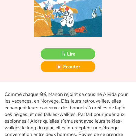
Fable, mythe, littérature et poésie
Princesses et princes, rois, reines et dragons
Ogres, monstres et sorcières
Héroïnes et héros
Lire
Écologie, nature, saisons
Ecouter
Les animaux
Voyage, épopée, enquête, aventure
Comme chaque été, Manon rejoint sa cousine Alvida pour
les vacances, en Norvège. Dès leurs retrouvailles, elles
Autour du monde
échangent leurs cadeaux : des bonnets à oreilles de lapin
des neiges, et des talkies-walkies. Parfait pour jouer aux
espionnes ! Alors qu’elles s’amusent avec leurs talkies-
Apprentissage
walkies le long du quai, elles interceptent une étrange
conversation entre deux hommes. Ravies de se prendre