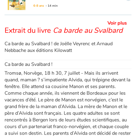
6-8 ans
- 14 min
Apprendre les langues
Voir plus
Extrait du livre
Ca barde au Svalbard
Dyslexie, troubles de la lecture
Ca barde au Svalbard ! de Joëlle Veyrenc et Arnaud
Nos listes de lecture
Nebbache aux éditions Kilowatt
Les plus lus
Ca barde au Svalbard !
Tromsø, Norvège, 18 h 30, 7 juillet - Mais ils arrivent
Coups de coeur
quand, maman ? s’impatiente Alvida, qui trépigne devant la
fenêtre. Elle attend sa cousine Manon et ses parents.
Comme chaque année, ils viennent de Bordeaux pour les
vacances d’été. Le père de Manon est norvégien, c’est le
grand frère de la maman d’Alvida. La mère de Manon et le
père d’Alvida sont français. Les quatre adultes se sont
rencontrés à Bergen lors de leurs études scientifiques, au
cours d’un partenariat franco-norvégien, et chaque couple
a suivi son destin. Les parents d’Alvida ont décidé de rester