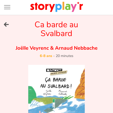
Connexion
Menu
Contenu
Recherche
Bibliothèque
Bas
de
page
Menu
➜
Ca barde au
EN
Svalbard
Je me connecte
Joëlle Veyrenc
&
Arnaud Nebbache
Tester gratuitement
6-8 ans
-
20 minutes
Bibliothèque
Prix
Accueil
Contes d'ici et d'ailleurs