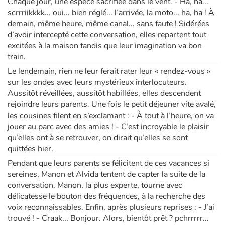
Chaque jour, une espèce sacrifiée dans le vent. - Ha, ha...
scrrriikkkk... oui... bien réglé... l’arrivée, la moto... ha, ha ! À
demain, même heure, même canal... sans faute ! Sidérées
d’avoir intercepté cette conversation, elles repartent tout
excitées à la maison tandis que leur imagination va bon
train.
Le lendemain, rien ne leur ferait rater leur « rendez-vous »
sur les ondes avec leurs mystérieux interlocuteurs.
Aussitôt réveillées, aussitôt habillées, elles descendent
rejoindre leurs parents. Une fois le petit déjeuner vite avalé,
les cousines filent en s’exclamant : - À tout à l’heure, on va
jouer au parc avec des amies ! - C’est incroyable le plaisir
qu’elles ont à se retrouver, on dirait qu’elles se sont
quittées hier.
Pendant que leurs parents se félicitent de ces vacances si
sereines, Manon et Alvida tentent de capter la suite de la
conversation. Manon, la plus experte, tourne avec
délicatesse le bouton des fréquences, à la recherche des
voix reconnaissables. Enfin, après plusieurs reprises : - J’ai
trouvé ! - Craak... Bonjour. Alors, bientôt prêt ? pchrrrrr...