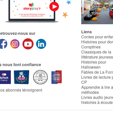
la marmotte chute à 8
degrés.
Le hérisson peut rester une
heure sans respirer...
Liens
etrouvez-nous sur
Contes pour enfa
Histoires pour do
Comptines
Classiques de la
littérature jeunes
Histoires pour
ls nous font confiance
Halloween
Fables de La Fon
Livres de lecture 
CP
Apprendre à lire 
os abonnés témoignent
méthodes
Livres audio jeun
histoires à écoute