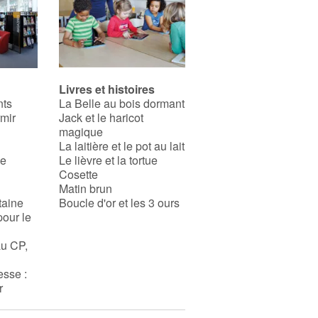
Livres et histoires
nts
La Belle au bois dormant
rmir
Jack et le haricot
magique
La laitière et le pot au lait
se
Le lièvre et la tortue
Cosette
Matin brun
taine
Boucle d'or et les 3 ours
pour le
au CP,
esse :
r