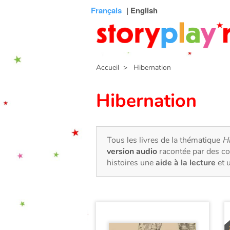
Connexion
Menu
Contenu
Recherche
Bibliothèque
Bas
Français
| English
de
page
Accueil
> Hibernation
Hibernation
Tous les livres de la thématique
H
version audio
racontée par des co
histoires une
aide à la lecture
et 