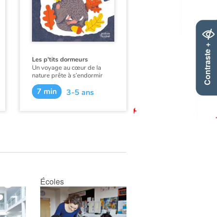
Contraste +
Les p'tits dormeurs
Un voyage au cœur de la
nature prête à s’endormir
pour l’hiver.
7 min
3-5 ans
« Le froid devient mordant… Il
n’y a plus rien à manger ! Que
vont faire la marmotte, le
hérisson et l’écureuil ? … Ils
vont dormir tout l’hiver !
Chuuut… On dit qu’ils
hibernent ! » Après la chaleur
et l’abondance de l’été, les
animaux des forêts, prairies
et montagnes, une fois, le
ventre plein, commencent à
Écoles
préparer leur nid douillet
pour l’hiver à venir. Et chacun
a sa technique.