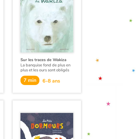
Sur les traces de Wakiza
La banquise fond de plus en
plus et les ours sont obligés
de nager des heures pour
7 min
trouver de quoi se nourrir.
6-8 ans
L'un d'eux, Wakiza part seul
à la recherche de nouveaux
territoires de chasse pendant
que ses congénères
hibernent...