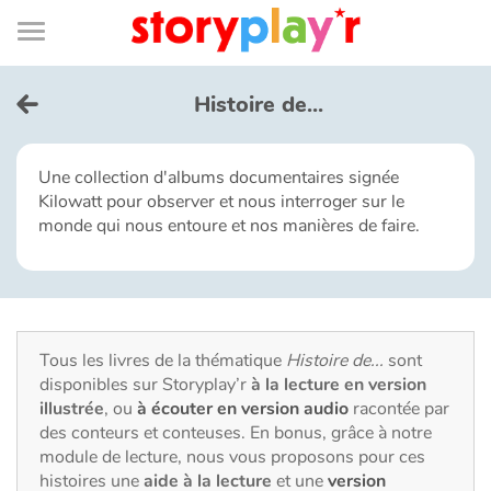
Connexion
Menu
Contenu
Recherche
Bibliothèque
Bas
de
page
Menu
➜
EN
Histoire de...
Je me connecte
Une collection d'albums documentaires signée
Kilowatt pour observer et nous interroger sur le
Tester gratuitement
monde qui nous entoure et nos manières de faire.
Bibliothèque
Prix
Tous les livres de la thématique
Histoire de...
sont
disponibles sur Storyplay’r
à la lecture en version
Accueil
illustrée
, ou
à écouter en version audio
racontée par
des conteurs et conteuses. En bonus, grâce à notre
Contes d'ici et d'ailleurs
module de lecture, nous vous proposons pour ces
histoires une
aide à la lecture
et une
version