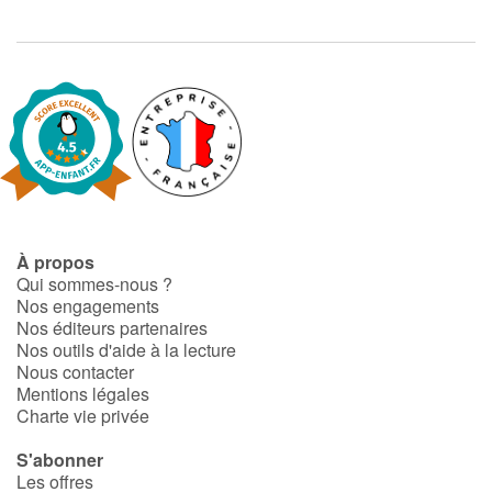
Catalogue anglais
Contraste +
Aide
Accueil
À propos
Qui sommes-nous ?
Nos engagements
Famille
Nos éditeurs partenaires
Nos outils d'aide à la lecture
Écoles
Nous contacter
Mentions légales
Charte vie privée
Médiathèques
S'abonner
Vidéos & Tutoriaux
Les offres