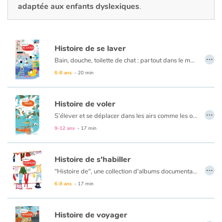
Fable, mythe, littérature et poésie
adaptée aux enfants dyslexiques
.
Princesses et princes, rois, reines et dragons
Histoire de se laver
Ogres, monstres et sorcières
…
Bain, douche, toilette de chat : partout dans le monde, se laver et prendre soin de son corps est un plaisir partagé. Mais avec quoi se lave-t-on ? Où ? Quand ? Comment ?
Selon les pays, les cultures et les époques, il existe mille et une façons de se laver !
6-8 ans
- 20 min
Héroïnes et héros
Écologie, nature, saisons
Histoire de voler
…
S’élever et se déplacer dans les airs comme les oiseaux, se libérer de la pesanteur terrestre et repousser les limites. Voler est un rêve aussi vieux que l’humanité. Un rêve devenu réalité grâce à des inventeurs de génie et des pilotes intrépides.
Les animaux
Histoire de … des documentaires pour nous étonner, observer et nous interroger sur le monde qui nous entoure.
9-12 ans
- 17 min
Voyage, épopée, enquête, aventure
Histoire de s'habiller
…
"Histoire de", une collection d'albums documentaires pour observer et nous interroger sur le monde qui nous entoure et nos manières de faire. Tandis que les animaux sont protégés par une fourrure ou des écailles, une carapace ou même une coquille, nous, les humains, ne possédons que peu de protections naturelles. Nous avons dû trouver d’autres moyens de protéger notre corps des éléments extérieurs, du climat, des dangers et des regards. D’ailleurs, dans la plupart des sociétés, la loi interdit de se promener tout nu. Alors...
Autour du monde
6-8 ans
- 17 min
Apprentissage
Histoire de voyager