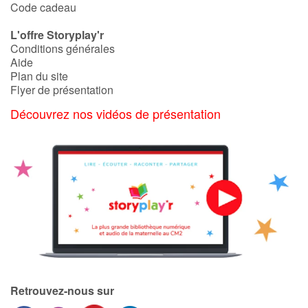
Code cadeau
L'offre Storyplay'r
Blog
Conditions générales
Aide
Actualités
Plan du site
Flyer de présentation
Par thématique
Découvrez nos vidéos de présentation
Rencontres et témoignages
Contes d'ici et d'ailleurs
Autour de la lecture
Apprendre à lire
Livre audio
Retrouvez-nous sur
Activités et ateliers