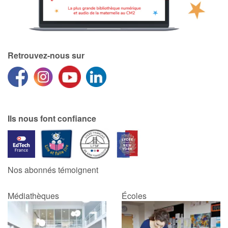
Apprendre les langues
Dyslexie, troubles de la lecture
Retrouvez-nous sur
Nos listes de lecture
Les plus lus
Ils nous font confiance
Coups de coeur
Nos abonnés témoignent
Médiathèques
Écoles