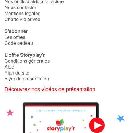
Nos outils d'aide à la lecture
Nous contacter
Mentions légales
Blog
Charte vie privée
S'abonner
Actualités
Les offres
Code cadeau
Par thématique
L'offre Storyplay'r
Rencontres et témoignages
Conditions générales
Aide
Plan du site
Contes d'ici et d'ailleurs
Flyer de présentation
Découvrez nos vidéos de présentation
Autour de la lecture
Apprendre à lire
Livre audio
Activités et ateliers