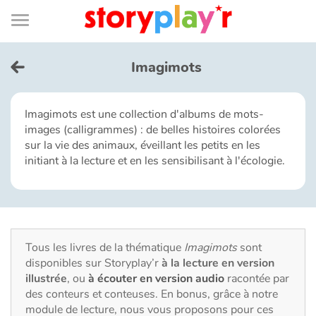
Connexion
Menu
Contenu
Recherche
Bibliothèque
Bas
de
page
Menu
➜
EN
Imagimots
Je me connecte
Imagimots est une collection d'albums de mots-
images (calligrammes) : de belles histoires colorées
Tester gratuitement
sur la vie des animaux, éveillant les petits en les
initiant à la lecture et en les sensibilisant à l'écologie.
Bibliothèque
Prix
Tous les livres de la thématique
Imagimots
sont
Accueil
disponibles sur Storyplay’r
à la lecture en version
illustrée
, ou
à écouter en version audio
racontée par
Contes d'ici et d'ailleurs
des conteurs et conteuses. En bonus, grâce à notre
module de lecture, nous vous proposons pour ces