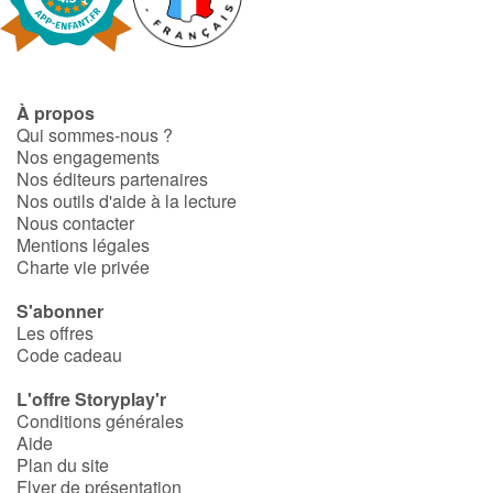
Art, espace, activité
Documentaires
En famille
À propos
Qui sommes-nous ?
Nos engagements
Quotidien et loisirs
Nos éditeurs partenaires
Nos outils d'aide à la lecture
À l'école
Nous contacter
Mentions légales
Charte vie privée
Fêtes et évènements
S'abonner
Amour et amitié
Les offres
Code cadeau
Sujets de société
L'offre Storyplay'r
Conditions générales
Émotions et sentiments
Aide
Plan du site
Flyer de présentation
Formats et illustrations