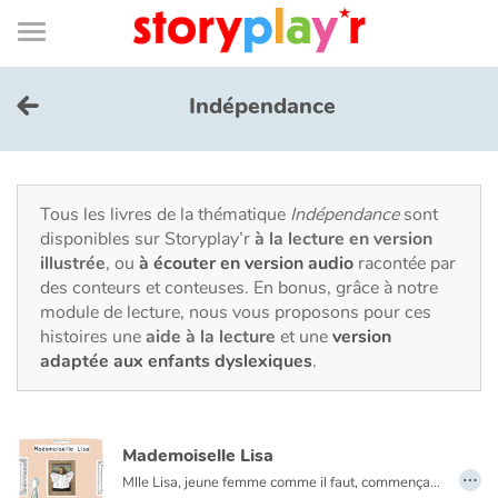
Connexion
Menu
Contenu
Recherche
Bibliothèque
Bas
de
page
Menu
➜
EN
Indépendance
Je me connecte
Tester gratuitement
Tous les livres de la thématique
Indépendance
sont
disponibles sur Storyplay’r
à la lecture en version
illustrée
, ou
à écouter en version audio
racontée par
Bibliothèque
des conteurs et conteuses. En bonus, grâce à notre
module de lecture, nous vous proposons pour ces
histoires une
aide à la lecture
et une
version
Prix
adaptée aux enfants dyslexiques
.
Accueil
Mademoiselle Lisa
Contes d'ici et d'ailleurs
…
Mlle Lisa, jeune femme comme il faut, commençait à s’encroûter.