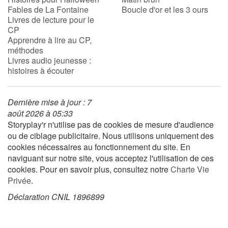
Fables de La Fontaine
Boucle d'or et les 3 ours
Livres de lecture pour le
Apprendre les langues
CP
Apprendre à lire au CP,
Dyslexie, troubles de la lecture
méthodes
Livres audio jeunesse :
histoires à écouter
Nos listes de lecture
Les plus lus
Dernière mise à jour : 7
août 2026 à 05:33
Storyplay'r n'utilise pas de cookies de mesure d'audience
Coups de coeur
ou de ciblage publicitaire. Nous utilisons uniquement des
cookies nécessaires au fonctionnement du site. En
naviguant sur notre site, vous acceptez l'utilisation de ces
cookies. Pour en savoir plus, consultez notre
Charte Vie
Privée
.
Déclaration CNIL 1896899