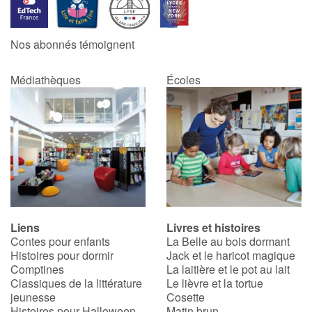
Blog
Nos abonnés témoignent
Actualités
Médiathèques
Écoles
Par thématique
Rencontres et témoignages
Contes d'ici et d'ailleurs
Autour de la lecture
Liens
Livres et histoires
Contes pour enfants
La Belle au bois dormant
Apprendre à lire
Histoires pour dormir
Jack et le haricot magique
Comptines
La laitière et le pot au lait
Livre audio
Classiques de la littérature
Le lièvre et la tortue
jeunesse
Cosette
Histoires pour Halloween
Matin brun
Activités et ateliers