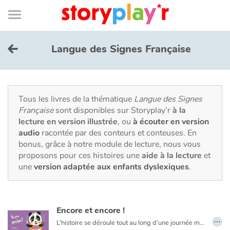
Connexion
Menu
Contenu
Recherche
Bibliothèque
Bas
de
page
Menu
➜
EN
Langue des Signes Française
Je me connecte
Tester gratuitement
Tous les livres de la thématique
Langue des Signes
Française
sont disponibles sur Storyplay’r
à la
lecture en version illustrée
, ou
à écouter en version
Bibliothèque
audio
racontée par des conteurs et conteuses. En
bonus, grâce à notre module de lecture, nous vous
proposons pour ces histoires une
aide à la lecture
et
Prix
une
version adaptée aux enfants dyslexiques
.
Accueil
Encore et encore !
Contes d'ici et d'ailleurs
…
L’histoire se déroule tout au long d’une journée mettant en scène le quotidien de Lou, un bébé bien entouré par des parents très bienveillants.