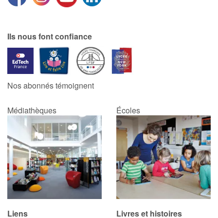
Apprendre les langues
Ils nous font confiance
Dyslexie, troubles de la lecture
Nos listes de lecture
Nos abonnés témoignent
Les plus lus
Médiathèques
Écoles
Coups de coeur
Liens
Livres et histoires