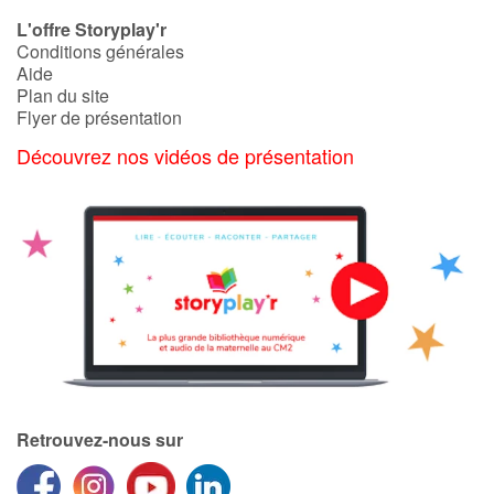
L'offre Storyplay'r
Conditions générales
Blog
Aide
Plan du site
Actualités
Flyer de présentation
Découvrez nos vidéos de présentation
Par thématique
Rencontres et témoignages
Contes d'ici et d'ailleurs
Autour de la lecture
Apprendre à lire
Retrouvez-nous sur
Livre audio
Activités et ateliers