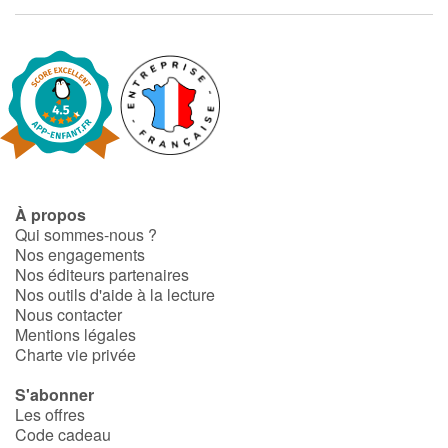
Catalogue anglais
Contraste +
Aide
À propos
Accueil
Qui sommes-nous ?
Nos engagements
Nos éditeurs partenaires
Famille
Nos outils d'aide à la lecture
Nous contacter
Écoles
Mentions légales
Charte vie privée
Médiathèques
S'abonner
Les offres
Vidéos & Tutoriaux
Code cadeau