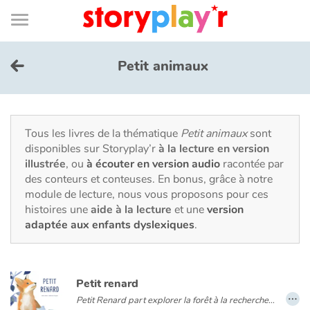
Connexion
Menu
Contenu
Recherche
Bibliothèque
Bas
de
page
Menu
➜
EN
Petit animaux
Je me connecte
Tester gratuitement
Tous les livres de la thématique
Petit animaux
sont
disponibles sur Storyplay’r
à la lecture en version
illustrée
, ou
à écouter en version audio
racontée par
Bibliothèque
des conteurs et conteuses. En bonus, grâce à notre
module de lecture, nous vous proposons pour ces
histoires une
aide à la lecture
et une
version
Prix
adaptée aux enfants dyslexiques
.
Accueil
Petit renard
Contes d'ici et d'ailleurs
…
Petit Renard part explorer la forêt à la recherche d’une proie à rapporter au terrier. Soudain, il voit une lumière brillante et magnifique... C’est décidé, c’est elle qu’il va attraper !