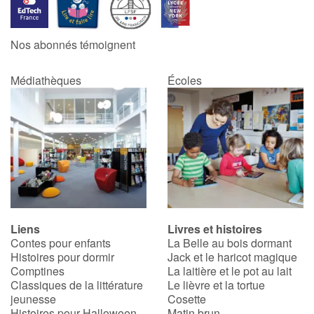
Apprendre les langues
Nos abonnés témoignent
Dyslexie, troubles de la lecture
Médiathèques
Écoles
Nos listes de lecture
Les plus lus
Coups de coeur
Liens
Livres et histoires
Contes pour enfants
La Belle au bois dormant
Histoires pour dormir
Jack et le haricot magique
Comptines
La laitière et le pot au lait
Classiques de la littérature
Le lièvre et la tortue
jeunesse
Cosette
Histoires pour Halloween
Matin brun