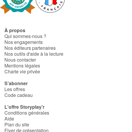
Catalogue anglais
À propos
Qui sommes-nous ?
Contraste +
Nos engagements
Nos éditeurs partenaires
Nos outils d'aide à la lecture
Aide
Nous contacter
Mentions légales
Accueil
Charte vie privée
Famille
S'abonner
Les offres
Code cadeau
Écoles
L'offre Storyplay'r
Médiathèques
Conditions générales
Aide
Plan du site
Vidéos & Tutoriaux
Flyer de présentation