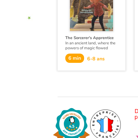
The Sorcerer's Apprentice
In an ancient land, where the
powers of magic flowed
freely, there lived a boy
6 min
named Tiernan, whose
6-8 ans
hidden gifts won him the job
of Sorcerer’s Apprentice .
This is his story...
D
p