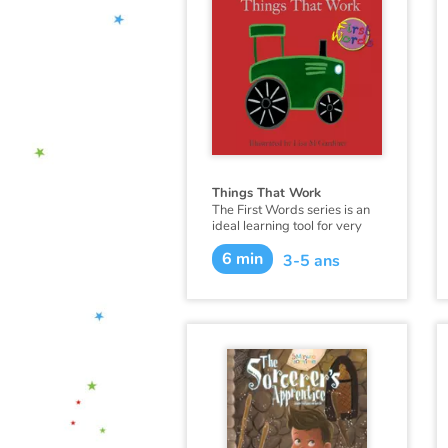
Things That Work
The First Words series is an
ideal learning tool for very
young minds. Each page has
6 min
a beautiful illustration of a
3-5 ans
simple word concept and the
associated word.