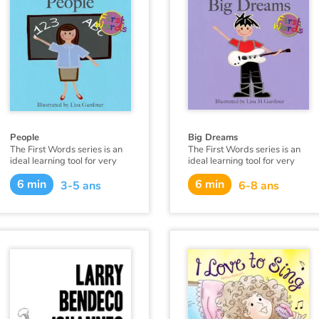
People
Big Dreams
The First Words series is an
The First Words series is an
ideal learning tool for very
ideal learning tool for very
young minds. Each page has
young minds. Each page has
6 min
6 min
a beautiful illustration of a
a beautiful illustration of a
3-5 ans
6-8 ans
simple word concept and the
simple word concept and the
associated word.
associated word.