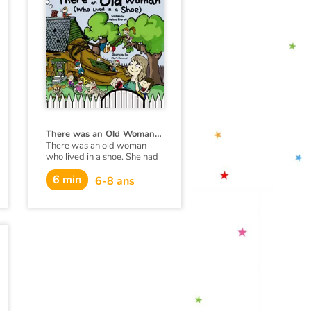
There was an Old Woman (Who Lived in a Shoe)
There was an old woman
who lived in a shoe. She had
so many children, she didn’t
6 min
know what to do.
6-8 ans