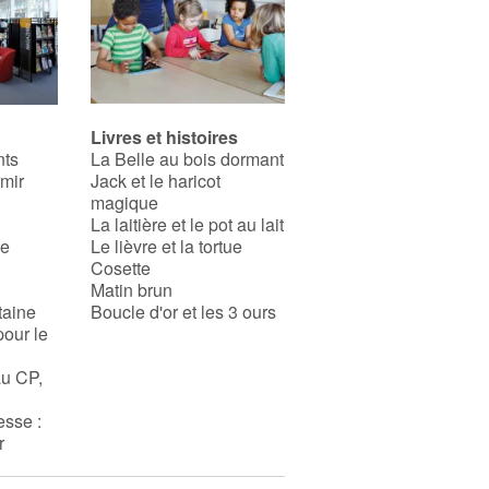
Livres et histoires
nts
La Belle au bois dormant
rmir
Jack et le haricot
magique
La laitière et le pot au lait
se
Le lièvre et la tortue
Cosette
Matin brun
taine
Boucle d'or et les 3 ours
pour le
au CP,
esse :
r