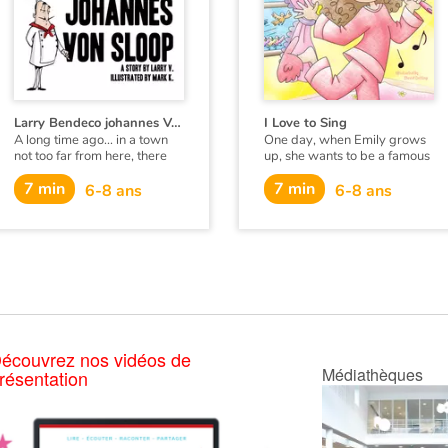
Larry Bendeco johannes Von Sloop
I Love to Sing
A long time ago... in a town
One day, when Emily grows
not too far from here, there
up, she wants to be a famous
lived two brothers. One
singer.
7 min
7 min
brother was called Larry
6-8 ans
6-8 ans
Bendeco Johannes Von Sloop.
The other brother was called
Bob.
écouvrez nos vidéos de
Médiathèques
résentation