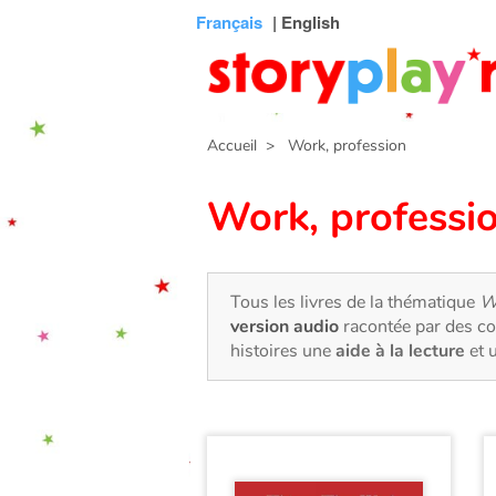
Connexion
Menu
Contenu
Recherche
Bibliothèque
Bas
Français
| English
de
page
Accueil
> Work, profession
Work, professi
Tous les livres de la thématique
W
version audio
racontée par des co
histoires une
aide à la lecture
et 