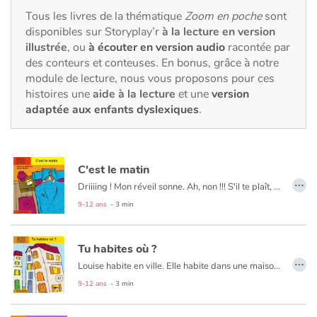
Fable, mythe, littérature et poésie
Tous les livres de la thématique
Zoom en poche
sont
disponibles sur Storyplay’r
à la lecture en version
Princesses et princes, rois, reines et dragons
illustrée
, ou
à écouter en version audio
racontée par
des conteurs et conteuses. En bonus, grâce à notre
Ogres, monstres et sorcières
module de lecture, nous vous proposons pour ces
histoires une
aide à la lecture
et une
version
adaptée aux enfants dyslexiques
.
Héroïnes et héros
Écologie, nature, saisons
C'est le matin
…
Les animaux
Driiiing ! Mon réveil sonne. Ah, non !!! S'il te plaît, j'ai sommeil. Je veux encore dormir ! Je lui donne un coup. Il se tait. Je me retourne dans mon lit et je continue à dormir.
9-12 ans
- 3 min
Voyage, épopée, enquête, aventure
Tu habites où ?
Autour du monde
…
Louise habite en ville. Elle habite dans une maison mitoyenne dans un quartier tranquille au Limpertsberg. Elle a sa chambre mansardée au 2e étage, sous le toit. De sa fenêtre, elle a une belle vue sur la ville.
Apprentissage
9-12 ans
- 3 min