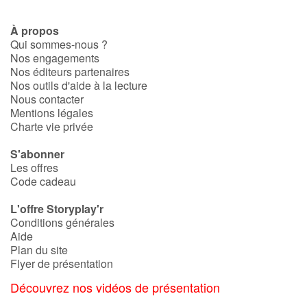
À propos
Catalogue anglais
Qui sommes-nous ?
Nos engagements
Nos éditeurs partenaires
Nos outils d'aide à la lecture
Contraste +
Nous contacter
Mentions légales
Charte vie privée
Aide
S'abonner
Accueil
Les offres
Code cadeau
Famille
L'offre Storyplay'r
Conditions générales
Écoles
Aide
Plan du site
Médiathèques
Flyer de présentation
Découvrez nos vidéos de présentation
Vidéos & Tutoriaux