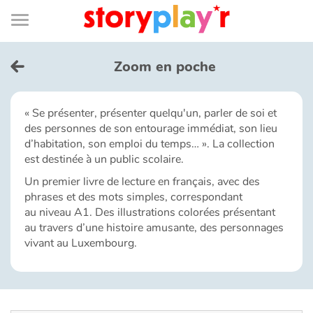
Connexion
Menu
Contenu
Recherche
Bibliothèque
Bas
de
page
Menu
➜
EN
Zoom en poche
Je me connecte
« Se présenter, présenter quelqu'un, parler de soi et
des personnes de son entourage immédiat, son lieu
Tester gratuitement
d’habitation, son emploi du temps… ». La collection
est destinée à un public scolaire.
Bibliothèque
Un premier livre de lecture en français, avec des
phrases et des mots simples, correspondant
au niveau A1. Des illustrations colorées présentant
Prix
au travers d’une histoire amusante, des personnages
vivant au Luxembourg.
Accueil
Contes d'ici et d'ailleurs