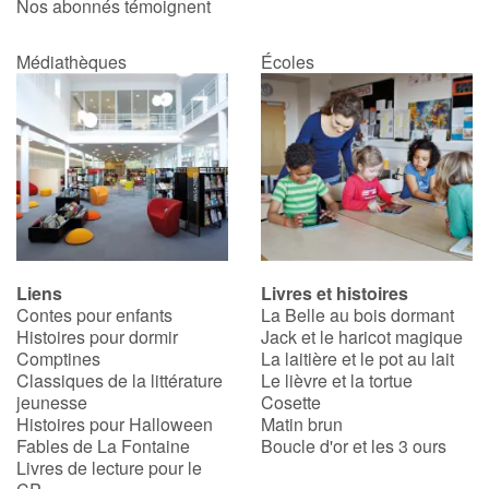
Nos abonnés témoignent
Apprendre les langues
Médiathèques
Écoles
Dyslexie, troubles de la lecture
Nos listes de lecture
Les plus lus
Coups de coeur
Liens
Livres et histoires
Contes pour enfants
La Belle au bois dormant
Histoires pour dormir
Jack et le haricot magique
Comptines
La laitière et le pot au lait
Classiques de la littérature
Le lièvre et la tortue
jeunesse
Cosette
Histoires pour Halloween
Matin brun
Fables de La Fontaine
Boucle d'or et les 3 ours
Livres de lecture pour le