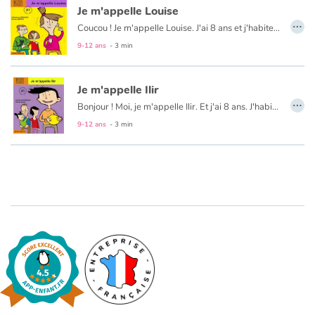
Art, espace, activité
Je m'appelle Louise
…
Coucou ! Je m'appelle Louise. J'ai 8 ans et j'habite au Limpertsberg avec mon père, ma mère et mes trois sœurs : Léonie, Anna et Aline. Je n'ai pas de frère, dommage.
Documentaires
9-12 ans
- 3 min
En famille
Je m'appelle Ilir
…
Quotidien et loisirs
Bonjour ! Moi, je m'appelle Ilir. Et j'ai 8 ans. J'habite à Luxembourg-ville, dans le quartier qui s'appelle le Limpertsberg.
9-12 ans
- 3 min
À l'école
Fêtes et évènements
Amour et amitié
Sujets de société
Émotions et sentiments
Formats et illustrations