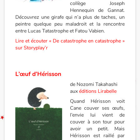
collège Joseph
Hennequin de Gannat.
Documentaires
Découvrez une girafe qui n’a plus de taches, un
peintre quelque peu maladroit et la rencontre
En famille
entre Lucas Tatastrophe et Fatou Vabien.
Lire et écouter « De catastrophe en catastrophe »
Quotidien et loisirs
sur Storyplay’r
À l'école
L’œuf d’Hérisson
Fêtes et évènements
de Nozomi Takahashi
Amour et amitié
aux
éditions Lirabelle
Quand Hérisson voit
Sujets de société
Cane couver ses œufs,
l’envie lui vient de
Émotions et sentiments
couver à son tour pour
avoir un petit. Mais
Formats et illustrations
Hérisson est raillé par