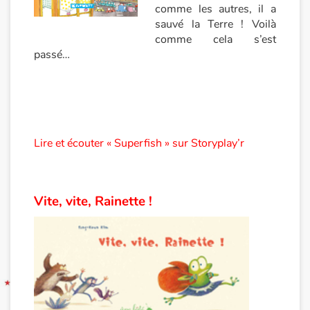
comme les autres, il a
sauvé la Terre ! Voilà
Blog
comme cela s’est
passé…
Actualités
Par thématique
Rencontres et témoignages
Lire et écouter « Superfish » sur Storyplay’r
Contes d'ici et d'ailleurs
Autour de la lecture
Vite, vite, Rainette !
Apprendre à lire
Livre audio
Activités et ateliers