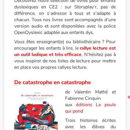
Découvrez notre sélection de livres pour enfants
dyslexiques en CE2 : sur Storyplay’r, pas de
différence, on s’adresse à tous et s’adapte à
Princesses et princes, rois, reines et dragons
chacun. Tous nos livres sont accompagnés d’une
version audio et sont disponibles avec la police
Ogres, monstres et sorcières
OpenDyslexic adaptée aux enfants dys.
Vous êtes enseignant(e) ou bibliothécaire ? Pour
Héroïnes et héros
encourager les enfants à lire, le
rallye lecture est
un outil ludique et très efficace
. N’hésitez pas à
Écologie, nature, saisons
vous inspirer de nos listes de lecture pour mettre
en place vos propres rallyes lecture.
Les animaux
De catastrophe en catastrophe
Voyage, épopée, enquête, aventure
de Valentin Mathé et
Fabienne Cinquin
Autour du monde
aux
éditions La poule
qui pond
Apprentissage
Trois histoires écrites
avec les élèves du
Art, espace, activité