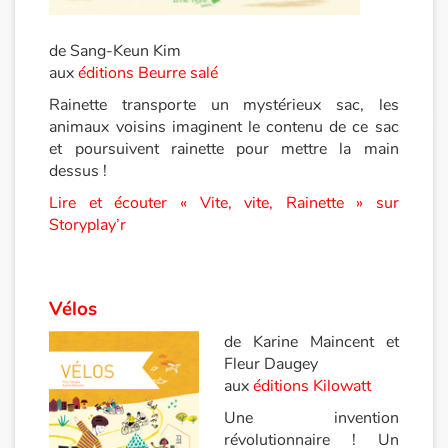
Apprendre les langues
de Sang-Keun Kim
aux
éditions Beurre salé
Dyslexie, troubles de la lecture
Rainette transporte un mystérieux sac, les
animaux voisins imaginent le contenu de ce sac
Nos listes de lecture
et poursuivent rainette pour mettre la main
dessus !
Les plus lus
Lire et écouter « Vite, vite, Rainette » sur
Storyplay’r
Coups de coeur
Vélos
de Karine Maincent et
Fleur Daugey
aux
éditions Kilowatt
Une invention
révolutionnaire ! Un