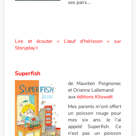
ses pairs…
Catalogue anglais
Contraste +
Lire et écouter « L’œuf d’hérisson » sur
Storyplay’r
Aide
Accueil
Superfish
Famille
de Maurèen Poignonec
et Orianne Lallemand
Écoles
aux
éditions Kilowatt
Mes parents m’ont offert
Médiathèques
un poisson rouge pour
mes six ans. Je l’ai
Vidéos & Tutoriaux
appelé Superfish. Ce
n’est pas un poisson