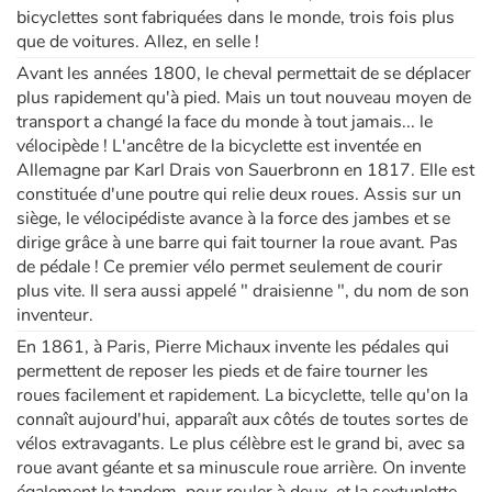
bicyclettes sont fabriquées dans le monde, trois fois plus
que de voitures. Allez, en selle !
Avant les années 1800, le cheval permettait de se déplacer
plus rapidement qu'à pied. Mais un tout nouveau moyen de
transport a changé la face du monde à tout jamais... le
vélocipède ! L'ancêtre de la bicyclette est inventée en
Allemagne par Karl Drais von Sauerbronn en 1817. Elle est
constituée d'une poutre qui relie deux roues. Assis sur un
siège, le vélocipédiste avance à la force des jambes et se
dirige grâce à une barre qui fait tourner la roue avant. Pas
de pédale ! Ce premier vélo permet seulement de courir
plus vite. Il sera aussi appelé " draisienne ", du nom de son
inventeur.
En 1861, à Paris, Pierre Michaux invente les pédales qui
permettent de reposer les pieds et de faire tourner les
roues facilement et rapidement. La bicyclette, telle qu'on la
connaît aujourd'hui, apparaît aux côtés de toutes sortes de
vélos extravagants. Le plus célèbre est le grand bi, avec sa
roue avant géante et sa minuscule roue arrière. On invente
également le tandem, pour rouler à deux, et la sextuplette,