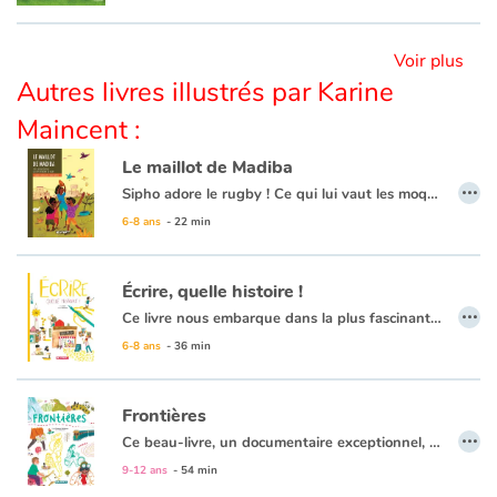
Apprendre les langues
Voir plus
Autres livres illustrés par Karine
Dyslexie, troubles de la lecture
Maincent :
Nos listes de lecture
Le maillot de Madiba
…
Sipho adore le rugby ! Ce qui lui vaut les moqueries de ses frères et voisins dans le township de Soweto. Le rugby c'est le sport des Blancs et tous soutiennent l'équipe de football des Bafana Bafana. Mais cette année, c'est l'Afrique du Sud qui organise la Coupe du monde de rugby et les Springboks compte désormais Chester Wiliams, un rugbyman noir qui va déchaîner les passions.
Les plus lus
À l’aide de textes courts et de grandes illustrations colorées, cet album retrace simplement cet événement marquant de l’histoire. À la fin, quelques pages explicatives en apprennent plus au lecteur sur l’apartheid, la vie de Nelson Mandela mais aussi les inégalités qui perdurent dans ce pays.
6-8 ans
- 22 min
Coups de coeur
Écrire, quelle histoire !
…
Ce livre nous embarque dans la plus fascinante conquête de l'être humain : l'écriture. En effet, l'écrit garde la trace de nos activités, de nos lois, de nos idées à travers les siècles. Il note la parole, la musique ou la danse. C'est un puissant moyen d'expression, outil de domination ou symbole de résistance qui continue de se réinventer au XXIe siècle.
6-8 ans
- 36 min
Frontières
…
Ce beau-livre, un documentaire exceptionnel, revient sur l’aspect parfois clivant des frontières pour mieux comprendre leur rôle et leur importance historique, géographique, mais aussi sociologique. Il est parfait pour des lecteurs de tous âges en quête d’informations et de divertissement !
9-12 ans
- 54 min