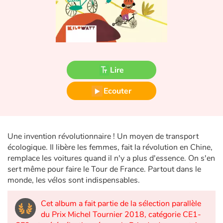
Fable, mythe, littérature et poésie
Princesses et princes, rois, reines et dragons
Ogres, monstres et sorcières
Lire
Héroïnes et héros
Ecouter
Écologie, nature, saisons
Les animaux
Une invention révolutionnaire ! Un moyen de transport
écologique. Il libère les femmes, fait la révolution en Chine,
Voyage, épopée, enquête, aventure
remplace les voitures quand il n'y a plus d'essence. On s'en
sert même pour faire le Tour de France. Partout dans le
Autour du monde
monde, les vélos sont indispensables.
Apprentissage
Cet album a fait partie de la sélection parallèle
du Prix Michel Tournier 2018, catégorie CE1-