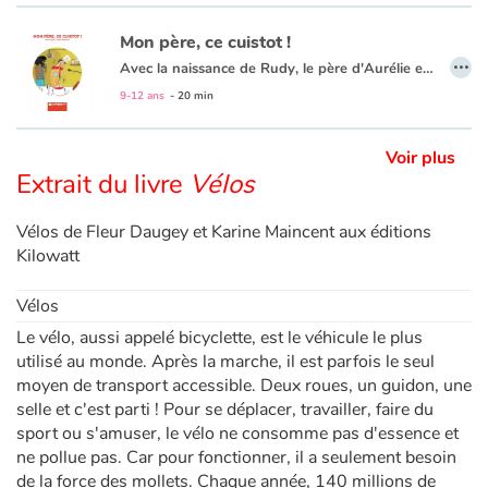
Mon père, ce cuistot !
…
Avec la naissance de Rudy, le père d'Aurélie et Yannis a décidé de prendre un congé parental. Maintenant il passe beaucoup de temps à la maison et parfois c'est bien embêtant. En plus, il se passionne pour la cuisine et décide de participer à l'émission Star en Toque ! Est-ce le début des ennuis ?
9-12 ans
- 20 min
Voir plus
Extrait du livre
Vélos
Vélos de Fleur Daugey et Karine Maincent aux éditions
Kilowatt
Vélos
Le vélo, aussi appelé bicyclette, est le véhicule le plus
utilisé au monde. Après la marche, il est parfois le seul
moyen de transport accessible. Deux roues, un guidon, une
selle et c'est parti ! Pour se déplacer, travailler, faire du
sport ou s'amuser, le vélo ne consomme pas d'essence et
ne pollue pas. Car pour fonctionner, il a seulement besoin
de la force des mollets. Chaque année, 140 millions de