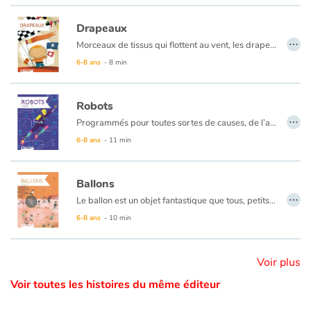
Drapeaux
Catalogue anglais
…
Morceaux de tissus qui flottent au vent, les drapeaux sont visibles partout dans le monde. Ils forment une sorte de langage. Parfois même un code secret étonnant. Histoire d'objet, une façon de redécouvrir le monde qui nous entoure à travers un objet familier.
Les drapeaux s'imposent dans cet album comme une source inépuisable de connaissances sur un pays, une culture, une explication du pourquoi et du comment. L'idée de départ reprend l'aspect documentaire tout en restant simple et ludique.
6-8 ans
- 8 min
Contraste +
Robots
…
Programmés pour toutes sortes de causes, de l’agriculture à l’exploration de l’Espace en passant par les usines pour fabriquer tous nos objets, les robots sont devenus indispensables dans nos quotidiens. Ils peuvent aussi nous remplacer pour effectuer des tâches dangereuses ou délicates comme une opération chirurgicale ou accéder à des lieux inaccessibles. En Asie, particulièrement, les robots humanoïdes collaborent de plus en plus avec les humains, en apprenant aux enfants à chanter par exemple. On les appelle les cobots, les robots collaboratifs. Les robots bouleversent nos façons de vivre et nous allons de plus en plus les côtoyer. Ils impressionnent, fascinent, et surtout interrogent…
Aide
6-8 ans
- 11 min
Accueil
Ballons
…
Famille
Le ballon est un objet fantastique que tous, petits et grands connaissent depuis la nuit des temps. Qu’il s’agisse de le lancer, shooter, dribbler ou l’intercepter, une grosse balle qui rebondit suffit pour s’amuser pendant des heures, seul ou en groupe. Car avec un ballon, l’essentiel reste le plaisir de jouer.
La coupe du monde de football féminin se déroule cette année en France, avec règles et ballon officiels. Mais depuis quand joue-t-on au ballon? Très certainement depuis la nuit des temps, c’est ce que relate Sophie Bodet-Pétillon, journaliste et autrice de documentaire jeunesse dans cet ouvrage passionnant.
6-8 ans
- 10 min
Écoles
Voir plus
Médiathèques
Voir toutes les histoires du même éditeur
Vidéos & Tutoriaux