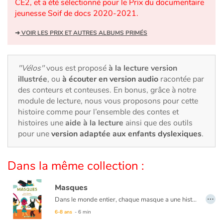
Art, espace, activité
CE2, et a été sélectionné pour le Prix du documentaire
jeunesse Soif de docs 2020-2021.
Documentaires
➜
VOIR LES PRIX ET AUTRES ALBUMS PRIMÉS
En famille
"Vélos"
vous est proposé
à la lecture version
Quotidien et loisirs
illustrée
, ou
à écouter en version audio
racontée par
des conteurs et conteuses. En bonus, grâce à notre
À l'école
module de lecture, nous vous proposons pour cette
histoire comme pour l’ensemble des contes et
histoires une
aide à la lecture
ainsi que des outils
Fêtes et évènements
pour une
version adaptée aux enfants dyslexiques
.
Amour et amitié
Dans la même collection :
Sujets de société
Masques
…
Émotions et sentiments
Dans le monde entier, chaque masque a une histoire particulière. Utilisés pour se mettre en valeur ou se cacher, pour s’amuser ou sauver la planète, les masques ont de tout temps attiré petits et grands.
6-8 ans
- 6 min
Formats et illustrations