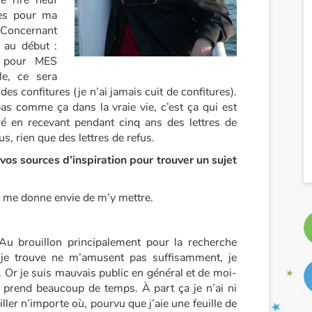
e rire neuf
hes pour ma
Concernant
s au début :
s pour MES
le, ce sera
des confitures (je n’ai jamais cuit de confitures).
s comme ça dans la vraie vie, c’est ça qui est
ré en recevant pendant cinq ans des lettres de
us, rien que des lettres de refus.
vos sources d’inspiration pour trouver un sujet
a me donne envie de m’y mettre.
Au brouillon principalement pour la recherche
e je trouve ne m’amusent pas suffisamment, je
. Or je suis mauvais public en général et de moi-
 prend beaucoup de temps. À part ça je n’ai ni
iller n’importe où, pourvu que j’aie une feuille de