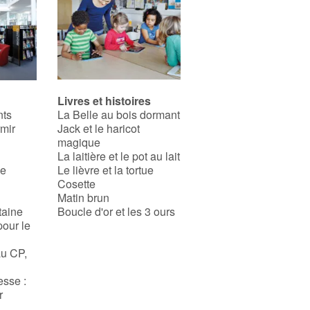
Livres et histoires
nts
La Belle au bois dormant
rmir
Jack et le haricot
magique
La laitière et le pot au lait
se
Le lièvre et la tortue
Cosette
Matin brun
taine
Boucle d'or et les 3 ours
pour le
au CP,
esse :
r