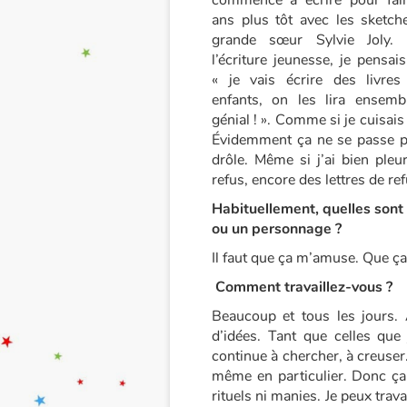
commencé à écrire pour fair
ans plus tôt avec les sketc
grande sœur Sylvie Joly. 
l’écriture jeunesse, je pensai
« je vais écrire des livre
enfants, on les lira ensemb
génial ! ». Comme si je cuisais 
Évidemment ça ne se passe pa
drôle. Même si j’ai bien pleu
refus, encore des lettres de ref
Habituellement, quelles sont 
ou un personnage ?
Il faut que ça m’amuse. Que ç
Comment travaillez-vous ?
Beaucoup et tous les jours. 
d’idées. Tant que celles qu
continue à chercher, à creuser
même en particulier. Donc ça
rituels ni manies. Je peux trava