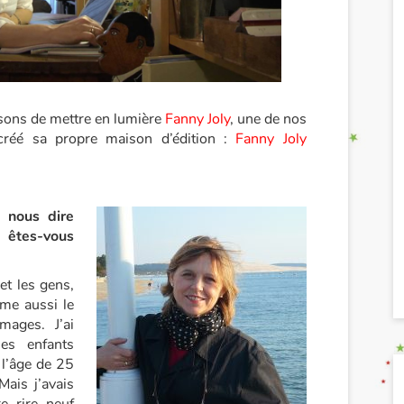
sons de mettre en lumière
Fanny Joly
, une de nos
créé sa propre maison d’édition :
Fanny Joly
 nous dire
tes-vous
et les gens,
ime aussi le
ages. J’ai
es enfants
 l’âge de 25
ais j’avais