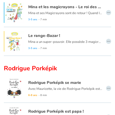
Mina et les magicrayons - Le roi des z'embêteurs
…
Mina et ses Magicrayons sont de retour ! Quand la petite fille dessine, tout peut arriver, tout prend vie. Par exemple, un chien. Mais pas n’importe quel chien : un petit toutou qui veut devenir le roi des Animaux. Pas facile quand on est un chien frisé qui ressemble à un mouton tout doux. Heureusement, Mina a ses 3 outils secrets, bien cachés dans sa pochette. Grâce à eux, elle peut transformer son nouvel ami au mauvais caractère en lion, en ours… ou en tout ce qu’elle veut !
3-5 ans
- 7 min
Le range-Bazar !
…
Mina a un super-pouvoir. Elle possède 3 magicrayons : un bleu, un rouge, un jaune. Chaque fois que Mina s’en sert, ses dessins prennent vie. Alors, quand ses parents lui demandent de ranger tout le bazar qu’elle a accumulé dans l’entrée, Mina ouvre sa pochette à crayons et dessine ZARBIZAR, le robot spécialiste en RANZE-BAZAR !
3-5 ans
- 7 min
Rodrigue Porképik
Rodrigue Porképik se marie
…
Avec Mauricette, la vie de Rodrigue Porképik est magnifique, féerique. Si fantastique qu'il décide de se marier et d'organiser une fête, trés chouette. Mais au moment d'aller dormir, les choses se compliquent. Où trouver un lit pratique pour monsieur et madame Porképik ?
6-8 ans
- 8 min
Rodrigue Porképik est papa !