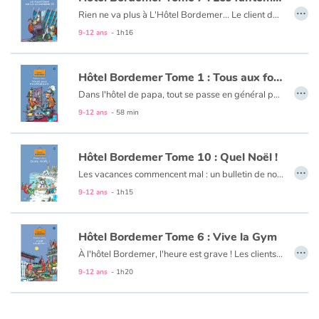
…
Rien ne va plus à L'Hôtel Bordemer... Le client de la chambre 13 n'a pas fermé l'œil de la nuit : des bruits étranges l'ont empêché de dormir ! D'après Mme Simone, la cuisinière, c'est une affaire de fantôme. Mauvaise publicité pour l'hôtel... qui met mon père (le patron) de très mauvaise humeur. Rosy et moi, on a décidé - enfin, Rosy plus que moi - de tirer au clair cette histoire de fantôme !
9-12 ans
- 1h16
Hôtel Bordemer Tome 1 : Tous aux fourneaux
…
Dans l'hôtel de papa, tout se passe en général pour le mieux. Mais il y a des jours où le monde s'écroule. C'est ce qui s'est passé lorsque Mme Simone, la cuisinière, est tombée malade et que papa a dû l'accompagner à l'hôpital, en me laissant sur les bras un problème de taille : préparer le déjeuner pour les clients...
9-12 ans
- 58 min
Hôtel Bordemer Tome 10 : Quel Noël !
…
Les vacances commencent mal : un bulletin de notes minable, aucun cadeau en vue pour Noël et des exercices supplémentaires à faire chaque matin. En plus M. Bordemer, le père de mon copain Georges-Albert, a annoncé qu'il allait ouvrir l'hôtel pour les fêtes. Je sens qu'on n'est pas près de manger de la dinde !
9-12 ans
- 1h15
Hôtel Bordemer Tome 6 : Vive la Gym
…
À l'hôtel Bordemer, l'heure est grave ! Les clients s'en vont de plus en plus tôt à la fin de la saison et M. Bordemer, le patron, ne sait pas très bien par quel moyen les retenir. Moi Rosy, comme je suis super-forte en gym, j'ai proposé qu'on organise des cours, un petit plus qui ferait toute la différence... Mais j'étais loin de me douter à quel point il allait y avoir du sport dans notre petit hôtel !
9-12 ans
- 1h20