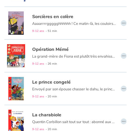
Sorcières en colère
…
Aaaarrrrggggghhhhhh ! Ce matin-là, les couloirs de l'Abracadémie résonnent d'un cri terrible. Rossa, la plus abominable sorcière de Maléficity, a découvert avec effroi deux énormes verrues au bout de son nez crochu. Si Chouine, la nouvelle élève, ne lui prépare pas aussitôt une potion antiverrues, elle sera changée en potiron !
Hélas, notre apprentie sorcière n’est plus très sûre de la formule… Si elle rate son coup, on peut s’attendre à tout !
9-12 ans
- 51 min
Opération Mémé
…
La grand-mère de Fiona est plutôt très envahissante. Elle décide alors de lui présenter le grand-père un peu spécial de son meilleur ami Arthur. Ainsi, peut-être pourront-ils avoir la paix ! Les deux enfants imaginent des ruses qui ne marchent pas. Mais le hasard n'a pas dit son dernier mot...
9-12 ans
- 26 min
Le prince congelé
…
Envoyé par son épouse chasser le dahu, le prince Louis-Gaëtan de Hauteligne tombe brusquement dans un trou... Des centaines d'années plus tard, Suzon Lahure, vendeuse de glaces, trouve dans la montagne un bel homme congelé. C'est le coup de foudre ! Suzon fait découvrir la vie moderne au prince, étonné, terrifié, amusé. Mais son comportement bizarre trouble l'ordre public...
9-12 ans
- 20 min
La charabiole
…
Quentin Corbillon sait tout sur tout : abonné aux 10 sur 10, il est le chouchou de la maîtresse et la fierté de ses parents. Jusqu'au jour où, en cours de mathématiques, Quentin affirme que les triangles sont des « chioukamards avec trois gloupions ». Depuis, il ne parle plus que dans cet étrange charabia que personne ne comprend. Les adultes sont très inquiets : qu'est-il arrivé à cet enfant si parfait ?
9-12 ans
- 20 min