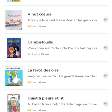
Vingt coeurs
…
Alors que Noé veut faire un tour en barque, il croise sur son chemin une ribambelle d'animaux qui veulent l'accompagner. Une fois sur les flots, une tempête éclate... Noé parviendra-t-il à rejoindre son amoureuse ?
6-8 ans
- 9 min
Carabistouille
…
Vous connaissez Molougolo, l’île où il fait toujours beau ? C’est là qu’Hervé part une semaine en vacances de Noël avec ses parents et sa sœur Lucie. Sauf que sur place, il pleut jour et nuit, un vrai temps de grenouilles ! Mais Hervé s’en fiche : il ne voit pas le temps passer, il joue avec la super console Jeuga XMP 345 qu’il a reçue en cadeau. Jusqu’au moment où apparaît...CARABISTOUILLE. Et alors là, tout s’embrouille !
9-12 ans
- 25 min
La farce des oies
…
Imaginez une ferme. Une grande ferme avec tout ce qu’il faut : un tracteur, des poules, un chien, des vaches, des bidons de lait, des poussins…
6-8 ans
- 6 min
Ouistiti pleure et rit
…
Au bazar Trouvetout, près de la plage, on trouve vraiment tout. Même des jouets de Noël. Mais cette année, le patron a mis en vitrine un Ouistiti en peluche qui ne plaît pas à la patronne. Coincé sur son étagère, Ouistiti voudrait tant qu’un enfant le choisisse...
6-8 ans
- 6 min