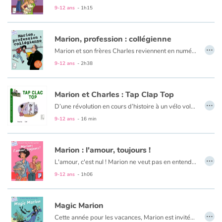
9-12 ans
- 1h15
Marion, profession : collégienne
…
Marion et son frères Charles reviennent en numérique, chic ! Avec ce recueil de 12 nouvelles génialement illustrées par Catel, BD : lire rime avec rire.
Entre panne d’oreiller, stage mouvementé, embrouilles Facebook, baby-sitting musclé, citronnade fraîche ou réveillon bouillant (entre autres… ) : Marion est sur tous les fronts pour notre plus grand plaisir !
9-12 ans
- 2h38
Marion et Charles : Tap Clap Top
…
D’une révolution en cours d’histoire à un vélo volé en passant par la découverte d’un trésor, un concours de lasagnes, un impitoyable prof-de-maths, un réveillon à surprises ou la crise de Charles largué par sa petite amie : la vie de Marion ressemble à un feuilleton…
9-12 ans
- 16 min
Marion : l'amour, toujours !
…
L'amour, c'est nul ! Marion ne veut pas en entendre parler. Son grand frère Charles est rentré de vacances fou amoureux d'une Espagnole, sa copine Camille ne jure plus que par un Allemand rencontré sur la plage.
Marion se sent délaissée. Elle est convaincue qu'elle ne sera jamais amoureuse. Jamais ? Lorsqu'elle rencontre un étrange garçon qui cherche son chat, Marion n'est plus sûre de rien...
9-12 ans
- 1h06
Magic Marion
…
Cette année pour les vacances, Marion est invitée à passer Noël avec sa meilleure amie Camille sur l'île de la Martinique. Au programme : plongée et découverte de l'océan ! Les meilleures vacances qu'on puisse imaginer jusqu'à ce que le beau Francky s'en mêle...