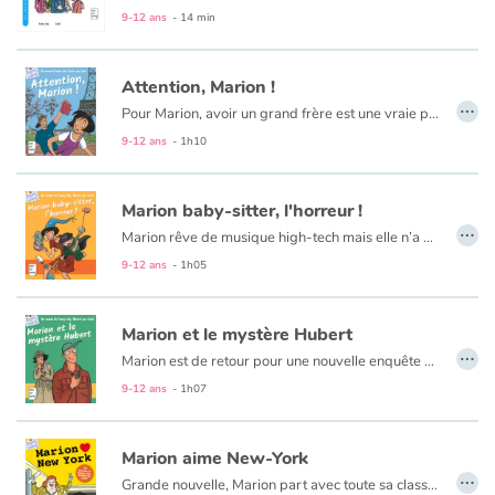
9-12 ans
- 14 min
Attention, Marion !
…
Pour Marion, avoir un grand frère est une vraie plaie, surtout quand celui-ci lui vole son journal intime pour révéler ses secrets aux yeux de tous, et surtout à ceux du beau Félix... Un roman pour les 10 ans et plus.
9-12 ans
- 1h10
Marion baby-sitter, l'horreur !
…
Marion rêve de musique high-tech mais elle n’a pas un sou en poche.
9-12 ans
- 1h05
Marion et le mystère Hubert
…
Marion est de retour pour une nouvelle enquête autour du mystérieux Hubert...
9-12 ans
- 1h07
Marion aime New-York
…
Grande nouvelle, Marion part avec toute sa classe pour un voyage à New-York. Mais quand on s'appelle Marion Girardon, voyager n'est pas de tout repos ! Que ce soit à New York, Paris, au ski ou au vide grenier du coin, Marion ne rate jamais une occasion de nous faire rire !