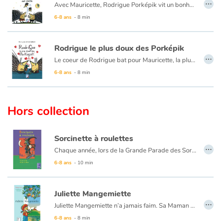
…
Avec Mauricette, Rodrigue Porképik vit un bonheur fantastique. Ils vont avoir un bébé. C'est féérique ! Si c'est un garçon, il s'appellera Ludovic, si c'est une fille, Monique. Logique ! Leur petit Porképik sera absolument magnifique. Mais Rodrigue panique... Fera-t-il un bon papa Porképik ?
6-8 ans
- 8 min
Rodrigue le plus doux des Porképik
…
Le coeur de Rodrigue bat pour Mauricette, la plus chouette des porképikettes. Mais, entre les piques qui rebiquent, un lit pas pratique et l'arrivée d'un bébé Porképik, Rodrigue s'inquiète et s'agite. Pas de panique, les deux amoureux ont toujours une bonne idée pour rendre la vie magnifique !
6-8 ans
- 8 min
Hors collection
Sorcinette à roulettes
…
Chaque année, lors de la Grande Parade des Sorciers, les Dubalai remportent le Chaudron d'Or ! Mais la cadette, Sorcinette, ne semble pas très douée et loupe tous ses sorts. Pourtant, cette année, Sorcinette doit participer au concours. Sa famille est très inquiète...
6-8 ans
- 10 min
Juliette Mangemiette
…
Juliette Mangemiette n’a jamais faim. Sa Maman est très inquiète. Elle essaie toutes ses recettes !
6-8 ans
- 8 min