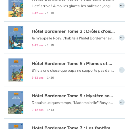
…
L'été arrive ! À moi les glaces, les balles de jonglage et le nouveau maillot de bain ! Sauf que pour tout ça, il faut des sous... Et mon grand-père ne me donne pas une miette d'argent de poche ! Alors, avec mon copain Georges-Albert, le fils du directeur de l'hôtel, on a décidé de s'occuper des enfants des clients. Pour une petite pièce ou deux...
9-12 ans
- 1h18
Hôtel Bordemer Tome 2 : Drôles d'oiseaux
…
Je m'appelle Rosy. J'habite à l'hôtel Bordemer avec mon Grand-père, le jardinier.
L'été touche à sa fin : adieu les vacances, bonjour l'école. Heureusement il y a Georges-Albert, le fils du patron, sauf que lui il est content que la rentrée approche, alors que moi, pas du tout. Mais l'arrivée d'un étrange couple à l'hôtel va me sortir de l'ennui.
9-12 ans
- 1h15
Hôtel Bordemer Tome 5 : Plumes et poils à tous les étages
…
S'il y a une chose que papa ne supporte pas dans son hôtel, ce sont les animaux. Mais quand une cliente est arrivée avec un adorable petit chat dans les bras, je n'ai pas eu le courage de lui dire non. J'étais loin de me douter que suivraient un chien de chasse et un perroquet et qu'il allait falloir se surpasser pour faire s'entendre tout ce petit monde...
9-12 ans
- 1h26
Hôtel Bordemer Tome 9 : Mystère sous terre
…
Depuis quelques temps, "Mademoiselle" Rosy se prend pour une championne, tout ça parce qu'elle participe à une compétition de natation !
Elle peut bien se vanter. A moi aussi, il arrive des choses exceptionnelles : j'ai découvert une carte des souterrains de l'hôtel... et je suis sûr qu'il s'y cache un trésor ! Cette fois je tiens mon succès...
9-12 ans
- 1h13
Hotel Bordemer Tome 7 : Les fantômes de la chambre 13