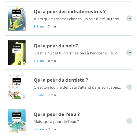
Qui a peur des extraterrestres ?
…
Alors que tu rentres chez toi un soir d'été, tu rencontres des petits extraterrestres qui se mettent à t'osculter sous tous les angles dans leur vaisseau spatial... Horreur malheur !
3-5 ans
- 7 min
Qui a peur du noir ?
…
C'est la nuit et tu n'arrives pas à t'endormir. Tu guettes la lumière du couloir. Tu entends tes parents qui parlent et qui rient. Mais soudain, CLAC, tout s'éteint et tes parents vont se coucher... Et voilà que, dans le noir, tu entends des bruits très bizarres... Quand la nuit est bien noire, on en a une peur bleue !
3-5 ans
- 8 min
Qui a peur du dentiste ?
…
C’est ton tour, le dentiste t’attend dans son cabinet de tortures. Il a un masque blanc sur la figure. Il a mis en vitrine toute une collection de dents…Comment échapper à ce monstre sanguinaire ?
3-5 ans
- 7 min
Qui a peur de l'eau ?
…
Mais, qui a peur de l'eau ?
3-5 ans
- 7 min