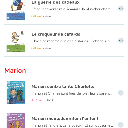
La guerre des cadeaux
…
C’est l’anniversaire d’Amanda, la plus chouette fille du quartier. Clovis, très fier, a mis son costume, son nœud-papillon et lui apporte un cadeau énoooooorme. Et Téo… Que va-t-il lui offrir ? Quel problème, cette histoire de cadeau !
6-8 ans
- 9 min
Le croqueur de cafards
…
Clovis ne raconte que des histoires ! Cette fois-ci, il affirme à Amanda qu’il a déjà avalé des cafards. Quel frimeur ! Mais Téo et Amanda vont mettre Clovis à l’épreuve…
6-8 ans
- 9 min
Marion
Marion contre tante Charlotte
…
Marion et Charles sont fous de joie : leurs parents partent 4 jours au Canada. Ils prévoient d’organiser une méga-fête. Mais un coup de fil ruine leurs plans : Tante Charlotte débarque ! Au programme : bonnes manières et repas équilibrés… Au secours ! Le frère et la sœur tiendront-ils le choc ?
9-12 ans
- 1h13
Marion meets Jennifer : l'enfer !
…
Marion et l'anglais, ça fait deux. (Et surtout sur le bulletin, plutôt zéro...). Heureusement, voici les vacances. Marion a un superplan pour oublier ses soucis scolaires : elle est invitée chez Camille, sa meilleure amie, à Saint-Tropez. Mais M. et Mme Girardon ont un tout autre projet pour leur fille : accueillir une correspondante... anglaise ! Goodbye, farniente, plage et bronzing. Hello, Jennifer !