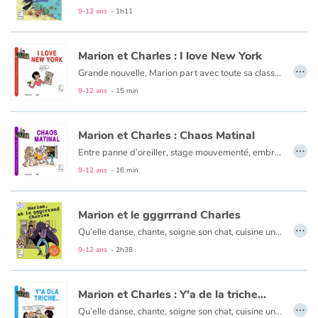
9-12 ans
- 1h11
Marion et Charles : I love New York
…
Grande nouvelle, Marion part avec toute sa classe pour un voyage à New-York. Mais quand on s'appelle Marion Girardon, voyager n'est pas de tout repos ! Que ce soit à New York, Paris, au ski ou au vide grenier du coin, Marion ne rate jamais une occasion de nous faire rire !
9-12 ans
- 15 min
Marion et Charles : Chaos Matinal
…
Entre panne d’oreiller, stage mouvementé, embrouilles Facebook, baby-sitting musclé, citronnade fraîche ou réveillon bouillant (entre autres…) : Marion est sur tous les fronts pour notre plus grand plaisir !
9-12 ans
- 16 min
Marion et le gggrrrand Charles
…
Qu’elle danse, chante, soigne son chat, cuisine une tarte aux légumes (ou du moins essaie), se fasse confisquer son téléphone, enquête sur des tags de licorne, poursuive le Félix de ses rêves, espionne son Charles de frère ou décide de nettoyer une plage bretonne (entre autres) : Marion ne rate jamais une occasion de nous faire rire !
9-12 ans
- 2h38
Marion et Charles : Y'a de la triche...
…
Qu’elle danse, chante, soigne son chat, cuisine une tarte aux légumes (ou du moins essaie), se fasse confisquer son téléphone, enquête sur des tags de licorne, poursuive le Félix de ses rêves, espionne son Charles de frère ou décide de nettoyer une plage bretonne (entre autres) : Marion ne rate jamais une occasion de nous faire rire !