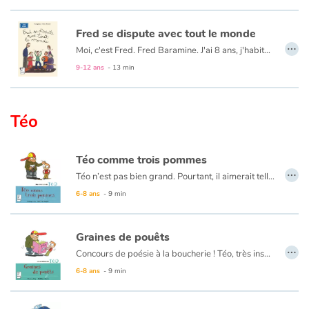
Fred se dispute avec tout le monde
…
Moi, c'est Fred. Fred Baramine. J'ai 8 ans, j'habite 7 rue Cénou. L'autre jour, j'ai passé une journée affreuse ! Tout a commencé à l'école, quand Mouloud, mon meilleur copain, a dit à la maîtresse que j'avais copié sur lui... Alors qu'on avait copié tous les deux ! À partir de ce moment, tout n'a fait qu'empirer...
9-12 ans
- 13 min
Téo
Téo comme trois pommes
…
Téo n’est pas bien grand. Pourtant, il aimerait tellement être un géant pour faire peur à Clovis, la terreur du quartier. Justement, le voilà ! Il vient encore se vanter parce qu’il emmène Amanda au cinéma. Ah non ! Téo a décidé que ça ne se passerait pas comme ça !
6-8 ans
- 9 min
Graines de pouêts
…
Concours de poésie à la boucherie ! Téo, très inspiré, remplit les pages de son cahier. Clovis, lui, a beau chercher, il ne lui vient aucune idée. L’affreux parvient à voler le précieux cahier. Téo va-t-il se laisser faire… ?
6-8 ans
- 9 min