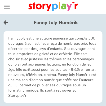
Connexion
Menu
Contenu
Recherche
Bibliothèque
Bas
de
page
Menu
➜
EN
Fanny Joly Numérik
Je me connecte
Fanny Joly est une auteure jeunesse qui compte 300
ouvrages à son actif et a reçu de nombreux prix, tous
Tester gratuitement
décernés par des jurys d'enfants. Ses ouvrages sont
tous empreints de gaieté et de drôlerie. Elle sait
Bibliothèque
choisir avec justesse les thèmes et les personnages
qui plairont aux jeunes lecteurs, en fonction de leur
âge. Elle écrit aussi pour les adultes - théâtre, roman,
Prix
nouvelles, télévision, cinéma. Fanny Joly Numérik est
une maison d’édition numérique créée par l’auteure
qui lui permet de publier ses ouvrages sous un
Accueil
format numérique. Ils sont à retrouver sur
Storyplay'r.
Contes d'ici et d'ailleurs