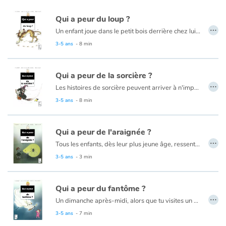
Qui a peur du loup ?
…
Un enfant joue dans le petit bois derrière chez lui... Tout content, il touille la gadouille en chantonnant. Tout à coup, il voit une forme noire, et une gueule cent fois trop grande avec cent fois trop de dents dedans qui lui crie "WOUWOUWOUH". Horreur ! Mais c'est un loup !...
3-5 ans
- 8 min
Qui a peur de la sorcière ?
…
Les histoires de sorcière peuvent arriver à n'importe qui et quand elles arrivent, ce n'est pas une partie de plaisir ! Pour commencer, une sorcière, c'est affreux à regarder. En plus, ça peut transformer un enfant en crapaud bossu ou lui faire boire un infâme remontant. Le tout, dans une affaire aussi terrible, est d'arriver à avoir suffisamment d'imagination pour sortir d'entre ses doigts crochus et couverts de verrues.
3-5 ans
- 8 min
Qui a peur de l'araignée ?
…
Tous les enfants, dès leur plus jeune âge, ressentent la peur, imaginaire ou bien réelle ! Alors, racontez-leur ces histoires qui les emmènent au bout de leurs terreurs enfantines, pour apprendre à en sourire…
3-5 ans
- 3 min
Qui a peur du fantôme ?
…
Un dimanche après-midi, alors que tu visites un château avec tes parents, tu décides d'explorer un peu les lieux. Tout à coup, dans l’obscurité, une voix crie. On dirait un rire méchant, accompagné de bruits de ferraille. En bas de l’escalier, tu aperçois un genre de gros oiseau blanc ! Mais voilà que c’est un… FANTÔME !
3-5 ans
- 7 min