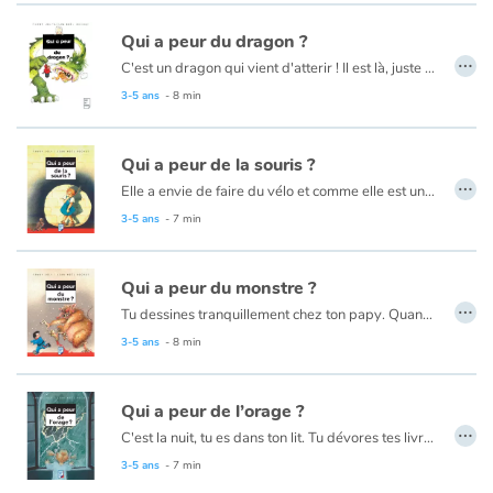
Qui a peur du dragon ?
…
C'est un dragon qui vient d'atterir ! Il est là, juste en face de toi !
3-5 ans
- 8 min
Qui a peur de la souris ?
…
Elle a envie de faire du vélo et comme elle est une grande fille, elle décide de descendre seule le chercher à la cave. L'escalier est tout noir, tout froid, elle n'a qu'une envie : remonter ! Mais elle ne va pas se laisser impressionner...
3-5 ans
- 7 min
Qui a peur du monstre ?
…
Tu dessines tranquillement chez ton papy. Quand soudain... Qui va là ? Une ombre court sur le balcon. On frotte, on gratte, on grogne. Gnark, gnark, gnark... Est-ce un monstre ? Mais oui ! Il est plein de poils, il bave, et il ne fait que des bêtises...
3-5 ans
- 8 min
Qui a peur de l’orage ?
…
C'est la nuit, tu es dans ton lit. Tu dévores tes livres et tes chips préférés. C'est défendu, mais tant pis ! Soudain, un coup de lumière éclate dans ta chambre, suivi d'un énorme BARABOUM ! Horreur, c'est l'orage, l'horrible orage qui te fait si peur ! Où courir, où se cacher pour échapper à sa méchanceté ?
3-5 ans
- 7 min