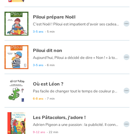
Piloui prépare Noël
…
C'est Noël ! Piloui est impatient d'avoir ses cadeaux, mais surtout de voir le Père Noël...
3-5 ans
- 5 min
Piloui dit non
…
Aujourd'hui, Piloui a décidé de dire « Non ! » à tout ce que lui demande sa maman et son papa. Vraiment tout ?
3-5 ans
- 6 min
Où est Léon ?
…
Pas facile de changer tout le temps de couleur pour se camoufler. Rouge, vert, bleu, Léon le caméléon voudrait simplement un gâteau au chocolat, mais comment faire quand on est de la même couleur que la boulangerie et que personne ne vous voit...
6-8 ans
- 7 min
Les Pâtacolors, j'adore !
…
Adrien Pigeon a une passion : la publicité. Il connait toutes les publicités par cœur et rêve de jouer à la télévision. Un jour, sa camarade de classe Juliette lui dit qu'il y aura un casting pour la publicité des Pâtacolors, l'entreprise de son père : l'occasion rêvée pour Adrien de tourner enfin dans une publicité !
9-12 ans
- 22 min