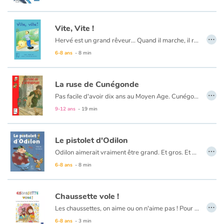
Et si Etienne vous dit que Lou Duclou est une vraie teigne, vous pouvez le croire : il est bien placé pour le savoir puisque cette horrible demoiselle a transformé sa classe en un véritable champ de bataille.
Vite, Vite !
…
Hervé est un grand rêveur... Quand il marche, il rêve que ses chaussures sont deux voitures noires qui font la course sur le trottoir. Quand il s’assied dans l’herbe, il rêve qu’il est assis sur la tête d’un géant aux cheveux verts. Mais les grandes personnes sont toujours pressées et elles se demandent bien pourquoi Hervé passe son temps à rêver !
6-8 ans
- 8 min
La ruse de Cunégonde
…
Pas facile d'avoir dix ans au Moyen Age. Cunégonde en sait quelque chose : la vie est difficile dans la pauvre cabane qu'elle partage avec son père bûcheron, sa mère et ses six frères et sœurs... Mais, pire encore : pour avoir chassé un marcassin sur les terres du redoutable seigneur de Martemort, le père de Cunégonde est arrêté... Pour Cunégonde la débrouillarde, c'est le début d'un formidable combat. Il n'y a pas d'âge, ni d'époque pour réclamer la justice !
9-12 ans
- 19 min
Le pistolet d'Odilon
…
Odilon aimerait vraiment être grand. Et gros. Et costaud. Et même un peu méchant. Mais comment faire peur aux gens quand on est tout petit et vraiment trop mignon ?
6-8 ans
- 8 min
Chaussette vole !
…
Les chaussettes, on aime ou on n'aime pas ! Pour Lucette, c'est plutôt une corvée d'en porter. Et en plus elle ne trouve jamais les deux de la même paire !
6-8 ans
- 3 min