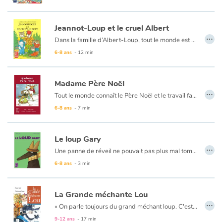
Jeannot-Loup et le cruel Albert
…
Dans la famille d’Albert-Loup, tout le monde est cruel. Il faut sans cesse se muscler, s’aiguiser les crocs, chasser. Mais un jour naît le petit Jeannot-Loup. « Un loup blanc ? Pouah ! c’est salissant ! » pense le père. « Un loup aux yeux verts ? Pouah ! A quoi ça sert ? » pense la mère. En plus, ce petit loupiot-là n’est pas un méchant. Il aime les fleurs et les oreillers tout doux sur lesquels il fait si bon se reposer. Le cruel Albert va-t-il accepter un louveteau si délicat ?
6-8 ans
- 12 min
Madame Père Noël
…
Tout le monde connaît le Père Noël et le travail fantastique qu'il accomplit chaque année, en livrant les cadeaux de tous les gentils enfants... Mais ce que l'on sait moins, c'est que Madame Père Noël est elle aussi très importante !
6-8 ans
- 7 min
Le loup Gary
…
Une panne de réveil ne pouvait pas plus mal tomber pour Gary. Le loup a tellement de choses à faire, ce lundi ! Vite, il sort de sa tanière. Il a une question à poser. Mais encore faut-il qu'on le laisse parler !
6-8 ans
- 3 min
La Grande méchante Lou
…
« On parle toujours du grand méchant loup. C'est bien gentil, mais moi, j'ai à vous parler de quelqu'un de bien plus méchant que le grand méchant loup... »
9-12 ans
- 17 min