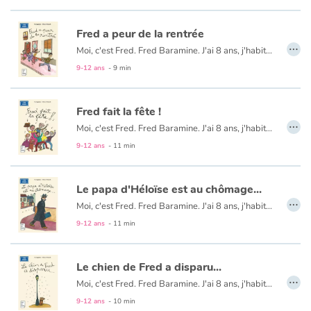
Fred a peur de la rentrée
…
Moi, c'est Fred. Fred Baramine. J'ai 8 ans, j'habite 7 rue Cénou avec Maman et mon chien Toufou. Et je viens de passer la pire rentrée qu'on peut imaginer ! Tout a commencé quand j'ai réalisé que j'avais laissé ma valise avec toutes mes fournitures pour l'école sur le quai de la gare de Cata-les-flots en vacances...
9-12 ans
- 9 min
Fred fait la fête !
…
Moi, c'est Fred. Fred Baramine. J'ai 8 ans, j'habite 7 rue Cénou. Cette année, pour mon anniversaire, j'ai demandé à Maman si on pouvait organiser une méga-fête. Le problème avec Maman, c'est qu'elle n'a jamais le temps. Mais quand j'ai dit que je pourrais faire la fête chez Papa, elle a répondu : " Hors de question ! La fête aura lieu ici, à la maison ! "
9-12 ans
- 11 min
Le papa d'Héloïse est au chômage...
…
Moi, c'est Fred. Fred Baramine. J'ai 8 ans, j'habite 7 rue Cénou. L'autre jour, j'ai entendu les parents d'Héloïse Crampon, ma voisine, se disputer. Le lendemain, j'ai surpris son papa dans l'escalier avec un imper à col relevé, un chapeau gris très enfoncé, et des lunettes noires, bizarre ! Je l'ai suivi jusqu'à un immeuble où était écrit : ANPE...
9-12 ans
- 11 min
Le chien de Fred a disparu...
…
Moi, c'est Fred. Fred Baramine. J'ai 8 ans, j'habite 7 rue Cénou avec Maman et Toufou, mon épagneul-teckel-basset-corniaud-à-poils-roux-préféré. L'autre soir, en allant à la boulangerie, j'ai laissé mon chien sur le trottoir. Et quand j'en suis sorti, mon chien adoré avait disparu ! J'étais désespéré...
9-12 ans
- 10 min