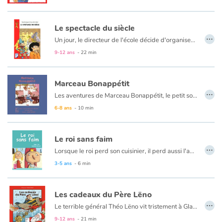
Le spectacle du siècle
…
Un jour, le directeur de l'école décide d'organiser un grand spectacle et c'est la classe de Caroline qui s'y colle. Les élèves sont fous de joie ! Mais il faut faire vite et trouver une idée originale n'est pas chose facile... Finalement, ils décident de jouer une pièce de théâtre avec des princes, des princesses et... un samouraï !
9-12 ans
- 22 min
Marceau Bonappétit
…
Les aventures de Marceau Bonappétit, le petit souriceau, vont nous permettre de retrouver quelques grands thèmes pour apprendre à bien manger. Les parents de Marceau ayant dû s’absenter, Marceau est invité chez cinq amis pendant le week-end. Dans chacune de ces familles, il découvre des excès au moment des repas, ce qui entraîne une série d’incidents.
6-8 ans
- 10 min
Le roi sans faim
…
Lorsque le roi perd son cuisinier, il perd aussi l'appétit... La reine ne sait plus quoi faire, mais l'assistante du cuisinier va trouver la solution !
3-5 ans
- 6 min
Les cadeaux du Père Lëno
…
Le terrible général Théo Lëno vit tristement à Glauquecité. Il ne supporte plus le succès de son cousin le Père Noël à qui tout réussit. Justement, Noël approche. C'est l'occasion rêvée pour Théo de mettre en oeuvre son plan diabolique...
9-12 ans
- 21 min