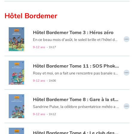
Hôtel Bordemer
Hôtel Bordemer Tome 3 : Héros zéro
…
En ce beau mois d'août, le soleil brille et l'hôtel de mon père est plein à craquer.
Bref, c'est le bonheur ! Qui ne dure pas hélas : un riche couple d'Américains a décidé de passer quelques jours à l'hôtel. Mon cher Papa est aux anges. Moi, je suis loin de partager sa joie : leur fils est champion en tout et surtout en frime. Ce qui n'est pas pour déplaire à mon amie Rosy. Entre lui et moi, il va falloir qu'elle choisisse !
9-12 ans
- 1h17
Hôtel Bordemer Tome 11 : SOS Phoky !
…
Rosy et moi, on a fait une rencontre pas banale sur la plage : un magnifique bébé phoque. La question s'est vite posée de savoir ce qu'on allait en faire. On a finalement décidé de le cacher et de le nourrir. Mais on était loin d'imaginer que ce phoque venait d'être volé au Parquatic.
9-12 ans
- 1h06
Hôtel Bordemer Tome 8 : Gare à la star !
…
Sandrine Pulse, la célèbre présentatrice météo a réservé une chambre à l'hôtel Bordemer ! Quelqu'un d'aussi important, on n'en voit pas tous les jours ici. Et pour être une star, c'est une star, cette Sandrine Pulse ! On n'a pas été déçu. Une sacrée capricieuse, oui ! Mon copain Georges-Albert et moi, on a décidé de lui montrer ce que ça coûte de prendre des grands airs...
9-12 ans
- 1h12
Hôtel Bordemer Tome 4 : Le club des pingouins