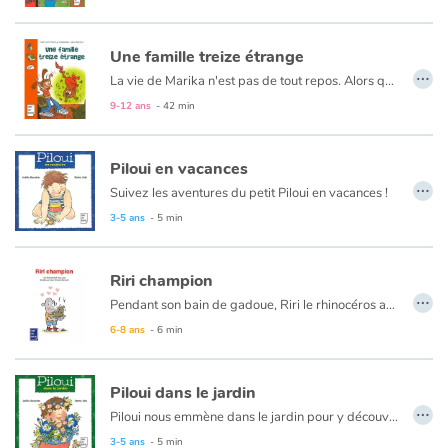
Une famille treize étrange
…
La vie de Marika n'est pas de tout repos. Alors qu'elle prononce une formule magique pour se débarrasser de sa grand-mère, la voilà transformée en vieille mémé ! Cette mauvaise expérience la propulse dans un monde bien bizarre, où rôdent grenouilles, chats et méchants sorciers...
9-12 ans
- 42 min
Piloui en vacances
…
Suivez les aventures du petit Piloui en vacances !
3-5 ans
- 5 min
Riri champion
…
Pendant son bain de gadoue, Riri le rhinocéros aperçoit une belle gazelle. Comment faire pour la séduire ? Avec l'aide de ses amis et son imagination, Riri tente le tout pour le tout.
6-8 ans
- 6 min
Piloui dans le jardin
…
Piloui nous emmène dans le jardin pour y découvrir tant de belles choses avec son amie Plume, mais aussi sa Maman et sa Maminote.
3-5 ans
- 5 min