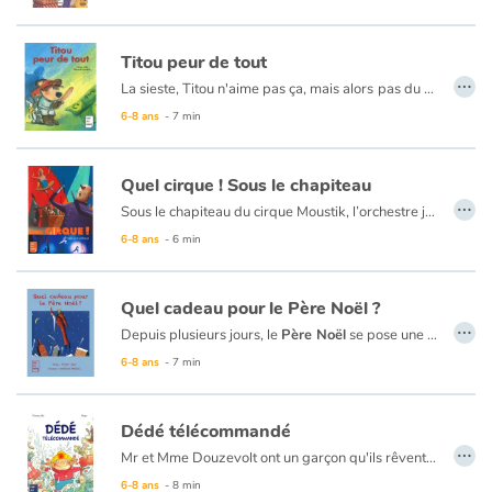
Titou peur de tout
…
La sieste, Titou n'aime pas ça, mais alors
pas du tout. Si bien qu'au moindre bruit... Titou se relève, et part combattre les monstres. Car, tout le monde le sait, les maisons en regorgent !
6-8 ans
- 7 min
Quel cirque ! Sous le chapiteau
…
Sous le chapiteau du cirque Moustik, l’orchestre joue un air plein d’entrain. Les enfants frappent dans leurs mains. Ca va commencer…
6-8 ans
- 6 min
Quel cadeau pour le Père Noël ?
…
Depuis plusieurs jours, le
Père Noël
se pose une question qui le perturbe... Pourquoi, lui qui distribue des cadeaux à tous les enfants du monde, n'a jamais reçu le moindre cadeau ? Père Noël aimerait bien avoir la réponse à cette question...
6-8 ans
- 7 min
Dédé télécommandé
…
Mr et Mme Douzevolt ont un garçon qu'ils rêvent de voir devenir beau et intelligent. Mais Dédé ne fait que des bêtises, alors pour remédier à cela, son père met au point une télécommande pour contrôler son fils...
6-8 ans
- 8 min