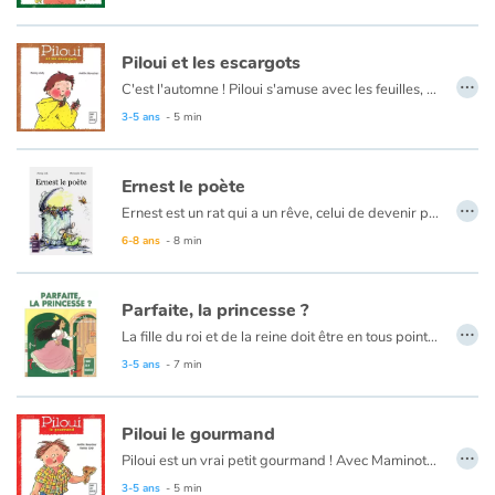
Piloui et les escargots
…
C'est l'automne ! Piloui s'amuse avec les feuilles, découvre les petites bêtes qui peuplent son jardin, sous l'œil avisé de son papa.
3-5 ans
- 5 min
Ernest le poète
…
Ernest est un rat qui a un rêve, celui de devenir poète...
6-8 ans
- 8 min
Parfaite, la princesse ?
…
La fille du roi et de la reine doit être en tous points parfaite, mais la princesse Parfaite n'est pas de cet avis !
3-5 ans
- 7 min
Piloui le gourmand
…
Piloui est un vrai petit gourmand ! Avec Maminote et ses parents, il part de découvertes en découvertes culinaires... Miam, miam !
3-5 ans
- 5 min