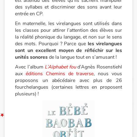
est attendu des élèves qu’ils sachent manipuler
des syllabes et discriminer des sons avant leur
Documentaires
entrée en CP.
En maternelle, les virelangues sont utilisés dans
En famille
les classes pour attirer l’attention des élèves sur
la réalité phonique du langage, et non sur le sens
Quotidien et loisirs
des mots. Pourquoi ? Parce que
les virelangues
sont un excellent moyen de réfléchir sur les
À l'école
unités sonores
de la langue tout en s’amusant !
Avec l’album
L’Alphabet fou
d’Agnès Rosenstiehl
Fêtes et évènements
aux
éditions Chemins de traverse
, nous vous
proposons un abécédaire avec plus de 26
Amour et amitié
fourchelangues (certaines lettres en proposent
plusieurs) !
Sujets de société
Émotions et sentiments
Formats et illustrations