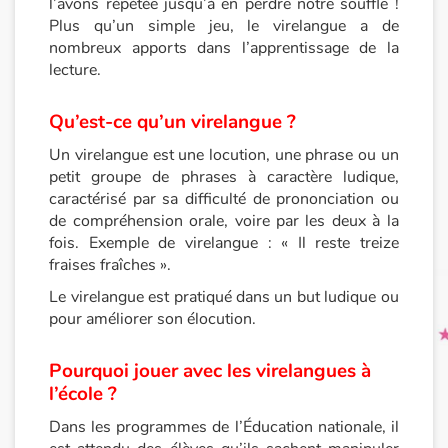
l’avons répétée jusqu’à en perdre notre souffle !
Plus qu’un simple jeu, le virelangue a de
Princesses et princes, rois, reines et dragons
nombreux apports dans l’apprentissage de la
lecture.
Ogres, monstres et sorcières
Qu’est-ce qu’un virelangue ?
Héroïnes et héros
Un virelangue est une locution, une phrase ou un
petit groupe de phrases à caractère ludique,
Écologie, nature, saisons
caractérisé par sa difficulté de prononciation ou
de compréhension orale, voire par les deux à la
Les animaux
fois. Exemple de virelangue : « Il reste treize
fraises fraîches ».
Voyage, épopée, enquête, aventure
Le virelangue est pratiqué dans un but ludique ou
pour améliorer son élocution.
Autour du monde
Pourquoi jouer avec les virelangues à
Apprentissage
l’école ?
Dans les programmes de l’Éducation nationale, il
Art, espace, activité