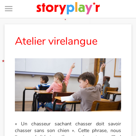
Menu
Je me connecte
Atelier virelangue
Tester gratuitement
Bibliothèque
Prix
Accueil
Contes d'ici et d'ailleurs
« Un chasseur sachant chasser doit savoir
chasser sans son chien ». Cette phrase, nous
Fable, mythe, littérature et poésie