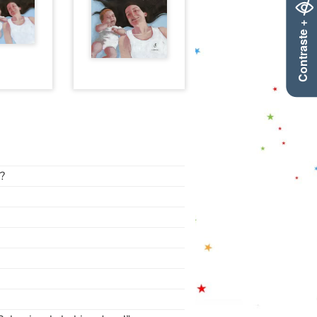
Contraste +
?