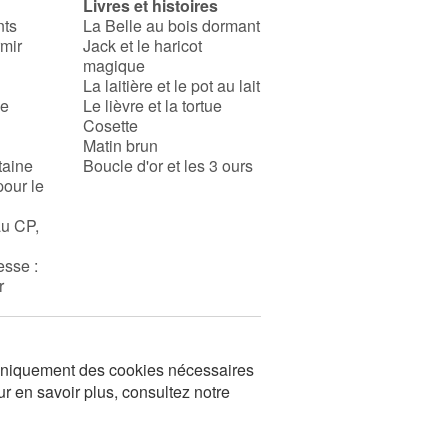
Livres et histoires
nts
La Belle au bois dormant
rmir
Jack et le haricot
magique
La laitière et le pot au lait
se
Le lièvre et la tortue
Cosette
Matin brun
taine
Boucle d'or et les 3 ours
pour le
au CP,
esse :
r
s uniquement des cookies nécessaires
ur en savoir plus, consultez notre