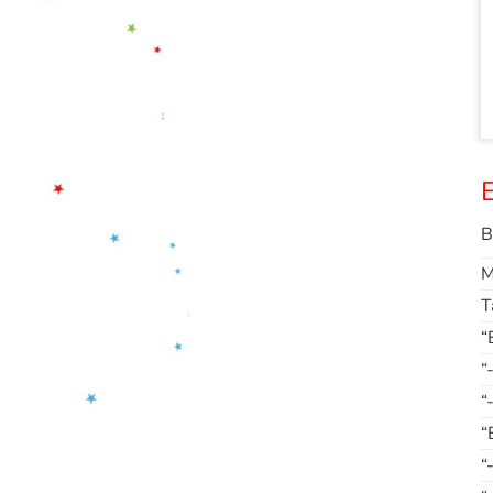
E
B
M
T
“
“
“
“
“