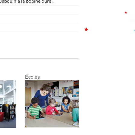
Babouin a la bobine dure !”
Écoles