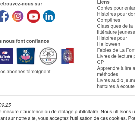
Liens
etrouvez-nous sur
Contes pour enfa
Histoires pour do
Comptines
Classiques de la
littérature jeunes
Histoires pour
ls nous font confiance
Halloween
Fables de La Fon
Livres de lecture 
CP
Apprendre à lire 
os abonnés témoignent
méthodes
Livres audio jeun
histoires à écoute
 09:25
 de mesure d'audience ou de ciblage publicitaire. Nous utilison
nt sur notre site, vous acceptez l'utilisation de ces cookies. Po