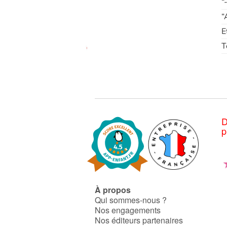
“
“
E
T
D
p
À propos
Qui sommes-nous ?
Nos engagements
Nos éditeurs partenaires