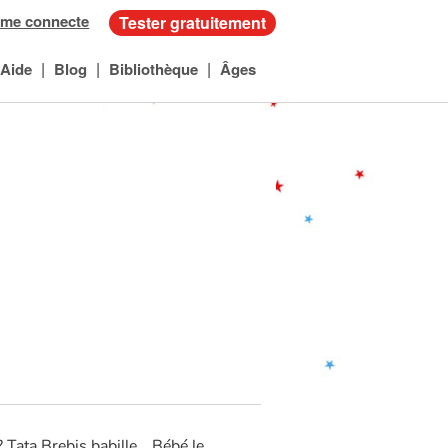
 me connecte
Tester gratuitement
|
|
|
Aide
Blog
Bibliothèque
Âges
 Tata Brebis babille… Bébé le