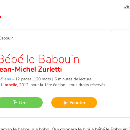
Je
Babouin
Bébé le Babouin
Jean-Michel Zurletti
-5 ans
-
12 pages, 120 mots | 6 minutes de lecture
©
Lirabelle
, 2012
, pour la 1ère édition - tous droits réservés
Lire
Ecouter
aman le babouin a bobo. Qui donnera le bibi à bébé le Babouin ?