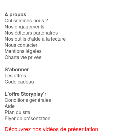
Apprendre les langues
À propos
Qui sommes-nous ?
Dyslexie, troubles de la lecture
Nos engagements
Nos éditeurs partenaires
Nos outils d'aide à la lecture
Nos listes de lecture
Nous contacter
Mentions légales
Les plus lus
Charte vie privée
S'abonner
Coups de coeur
Les offres
Code cadeau
L'offre Storyplay'r
Conditions générales
Aide
Plan du site
Flyer de présentation
Découvrez nos vidéos de présentation