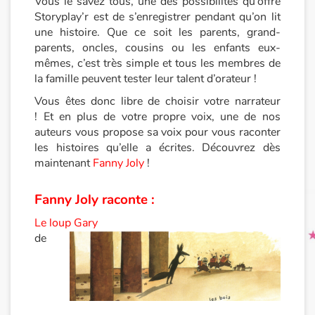
Vous le savez tous, une des possibilités qu’offre
Storyplay’r est de s’enregistrer pendant qu’on lit
une histoire. Que ce soit les parents, grand-
Princesses et princes, rois, reines et dragons
parents, oncles, cousins ou les enfants eux-
mêmes, c’est très simple et tous les membres de
Ogres, monstres et sorcières
la famille peuvent tester leur talent d’orateur !
Vous êtes donc libre de choisir votre narrateur
Héroïnes et héros
! Et en plus de votre propre voix, une de nos
auteurs vous propose sa voix pour vous raconter
Écologie, nature, saisons
les histoires qu’elle a écrites. Découvrez dès
maintenant
Fanny Joly
!
Les animaux
Fanny Joly raconte :
Voyage, épopée, enquête, aventure
Le loup Gary
de
Autour du monde
Apprentissage
Art, espace, activité