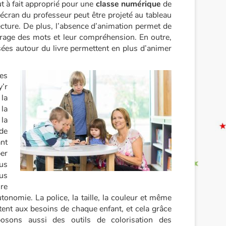
ut à fait approprié pour une
classe numérique
de
 l’écran du professeur peut être projeté au tableau
lecture. De plus, l’absence d’animation permet de
ffrage des mots et leur compréhension. En outre,
osées autour du livre permettent en plus d’animer
es
y’r
 la
la
 la
 de
ant
er
us
us
ire
onomie. La police, la taille, la couleur et même
ent aux besoins de chaque enfant, et cela grâce
osons aussi des outils de colorisation des