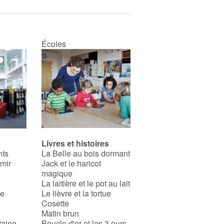
Écoles
Livres et histoires
nts
La Belle au bois dormant
rmir
Jack et le haricot
magique
La laitière et le pot au lait
se
Le lièvre et la tortue
Cosette
Matin brun
taine
Boucle d'or et les 3 ours