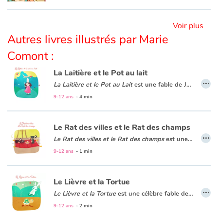
Voir plus
Blog
Autres livres illustrés par Marie
Actualités
Comont :
La Laitière et le Pot au lait
Par thématique
…
La Laitière et le Pot au Lait
est une
fable de Jean de La Fontaine
Rencontres et témoignages
9-12 ans
- 4 min
Contes d'ici et d'ailleurs
Le Rat des villes et le Rat des champs
…
Le Rat des villes et le Rat des champs
est une
célèbre f
Autour de la lecture
9-12 ans
- 1 min
Apprendre à lire
Le Lièvre et la Tortue
…
Livre audio
Le Lièvre et la Tortue
est une célèbre fable de Jean de La Fontaine qui dénonce la vanité en faveur de la persévérance.
C'est l’histoire d’un lièvre qui se pense plus rapide qu’une tortue pour gagner la course. Mais il va apprendre à ses dépens que « rien ne sert de courir, il faut partir à point ».
9-12 ans
- 2 min
Activités et ateliers