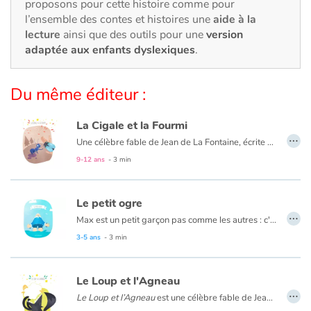
Art, espace, activité
proposons pour cette histoire comme pour
l’ensemble des contes et histoires une
aide à la
lecture
ainsi que des outils pour une
version
Documentaires
adaptée aux enfants dyslexiques
.
En famille
Du même éditeur :
Quotidien et loisirs
La Cigale et la Fourmi
…
À l'école
Une célèbre fable de Jean de La Fontaine, écrite en 1668. C'est le 31 mars que Jean de La Fontaine fait paraitre son premier ouvrage : « Les Fables Choisies ».
9-12 ans
- 3 min
Fêtes et évènements
Le petit ogre
Amour et amitié
…
Max est un petit garçon pas comme les autres : c'est un ogre qui habite Paris. Quand l'été arrive et que la capitate est vidée de ses habitants, il peut enfin donner libre cours à ses moindres folies ! Il aime faire des chateaux de sables gigantesques dans les jardins de Tuileries, le périphérique devient un circuit géant pour ses voitures téléguidées, bref son imagination n'a pas de limites !
3-5 ans
- 3 min
Sujets de société
Émotions et sentiments
Le Loup et l'Agneau
…
Le Loup et l’Agneau
est une célèbre fable de Jean de La Fontaine qui conte l’histoire d’un loup affamé et d’un agneau qui cherche à se désaltérer. La fabuliste critique ici la justice comme symbole de la violence et de la force : « La raison du plus fort est toujours la meilleure ».
Formats et illustrations