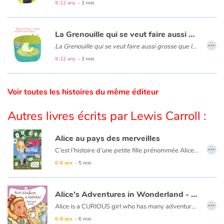
9-12 ans
- 3 min
Catalogue anglais
La Grenouille qui se veut faire aussi grosse que le Bœuf
…
La Grenouille qui se veut faire aussi grosse que le Bœuf
est
9-12 ans
- 3 min
Contraste +
Voir toutes les histoires du même éditeur
Aide
Autres livres écrits par Lewis Carroll :
Accueil
Alice au pays des merveilles
Famille
…
C’est l’histoire d’une petite fille prénommée Alice, qui vivait il n’y a pas si longtemps de ca dans un lieu pas très loin d’ici. Alice a vécu des aventures incroyables dans un lieu qu’on appelle le Pays des Merveilles...
Ce livre est aussi disponible en anglais :
Alice in Wonderland
6-8 ans
- 5 min
Écoles
Médiathèques
Alice's Adventures in Wonderland - A Most Unusual Tea Party
…
Alice is a CURIOUS girl who has many adventures...
Vidéos & Tutoriaux
6-8 ans
- 6 min