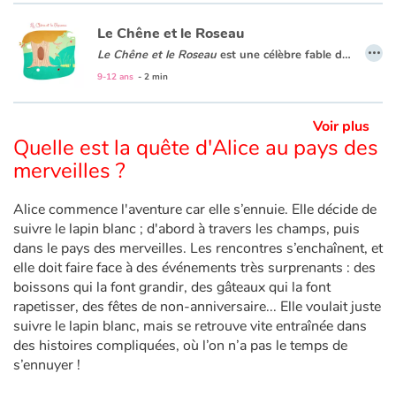
Le Chêne et le Roseau
Apprendre les langues
…
Le Chêne et le Roseau
est une
célèbre fable de Jean de La Fontaine
9-12 ans
- 2 min
Dyslexie, troubles de la lecture
Voir plus
Nos listes de lecture
Quelle est la quête d'Alice au pays des
merveilles ?
Les plus lus
Alice commence l'aventure car elle s’ennuie. Elle décide de
Coups de coeur
suivre le lapin blanc ; d'abord à travers les champs, puis
dans le pays des merveilles. Les rencontres s’enchaînent, et
elle doit faire face à des événements très surprenants : des
boissons qui la font grandir, des gâteaux qui la font
rapetisser, des fêtes de non-anniversaire... Elle voulait juste
suivre le lapin blanc, mais se retrouve vite entraînée dans
des histoires compliquées, où l’on n’a pas le temps de
s’ennuyer !