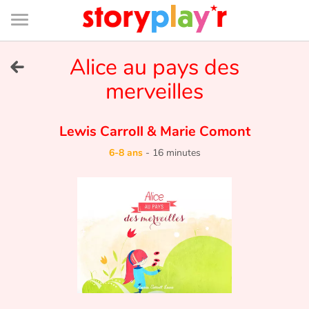
Connexion
Menu
Contenu
Recherche
Bibliothèque
Bas
de
page
Menu
➜
Alice au pays des
EN
merveilles
Je me connecte
Lewis Carroll
&
Marie Comont
Tester gratuitement
6-8 ans
-
16 minutes
Bibliothèque
Prix
Accueil
Contes d'ici et d'ailleurs