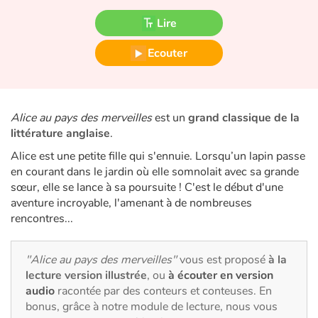
Fable, mythe, littérature et poésie
Lire
Princesses et princes, rois, reines et dragons
Ecouter
Ogres, monstres et sorcières
Héroïnes et héros
Alice au pays des merveilles
est un
grand classique de la
littérature anglaise
.
Écologie, nature, saisons
Alice est une petite fille qui s'ennuie. Lorsqu’un lapin passe
en courant dans le jardin où elle somnolait avec sa grande
Les animaux
sœur, elle se lance à sa poursuite ! C'est le début d'une
aventure incroyable, l'amenant à de nombreuses
Voyage, épopée, enquête, aventure
rencontres...
Autour du monde
"Alice au pays des merveilles"
vous est proposé
à la
lecture version illustrée
, ou
à écouter en version
Apprentissage
audio
racontée par des conteurs et conteuses. En
bonus, grâce à notre module de lecture, nous vous