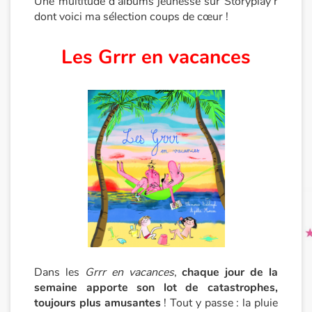
Une multitude d’albums jeunesse sur Storyplay’r
dont voici ma sélection coups de cœur !
Princesses et princes, rois, reines et dragons
Les Grrr en vacances
Ogres, monstres et sorcières
Héroïnes et héros
Écologie, nature, saisons
Les animaux
Voyage, épopée, enquête, aventure
Autour du monde
Apprentissage
Dans les
Grrr en vacances
,
chaque jour de la
semaine apporte son lot de catastrophes,
toujours plus amusantes
! Tout y passe : la pluie
Art, espace, activité