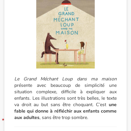
Blog
Actualités
Par thématique
Rencontres et témoignages
Contes d'ici et d'ailleurs
Le Grand Méchant Loup dans ma maison
Autour de la lecture
présente avec beaucoup de simplicité une
situation complexe, difficile à expliquer aux
enfants. Les illustrations sont très belles, le texte
Apprendre à lire
va droit au but sans être choquant. C’est
une
fable qui donne à réfléchir aux enfants comme
Livre audio
aux adultes
, sans être trop sombre.
Activités et ateliers