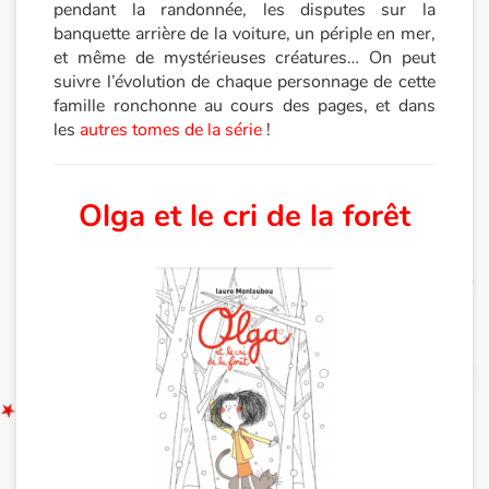
pendant la randonnée, les disputes sur la
banquette arrière de la voiture, un périple en mer,
Documentaires
et même de mystérieuses créatures… On peut
suivre l’évolution de chaque personnage de cette
En famille
famille ronchonne au cours des pages, et dans
les
autres tomes de la série
!
Quotidien et loisirs
À l'école
Olga et le cri de la forêt
Fêtes et évènements
Amour et amitié
Sujets de société
Émotions et sentiments
Formats et illustrations