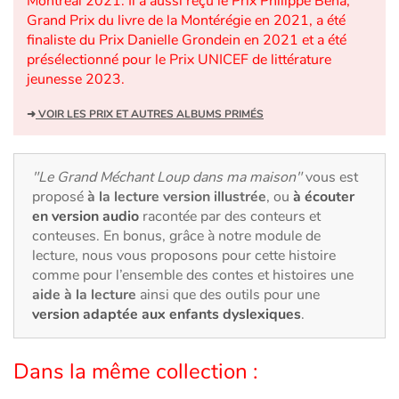
Montréal 2021. Il a aussi reçu le Prix Philippe Béha,
Grand Prix du livre de la Montérégie en 2021, a été
finaliste du Prix Danielle Grondein en 2021 et a été
Catalogue anglais
présélectionné pour le Prix UNICEF de littérature
jeunesse 2023.
Contraste +
➜
VOIR LES PRIX ET AUTRES ALBUMS PRIMÉS
Aide
"Le Grand Méchant Loup dans ma maison"
vous est
proposé
à la lecture version illustrée
, ou
à écouter
Accueil
en version audio
racontée par des conteurs et
conteuses. En bonus, grâce à notre module de
Famille
lecture, nous vous proposons pour cette histoire
comme pour l’ensemble des contes et histoires une
Écoles
aide à la lecture
ainsi que des outils pour une
version adaptée aux enfants dyslexiques
.
Médiathèques
Dans la même collection :
Vidéos & Tutoriaux