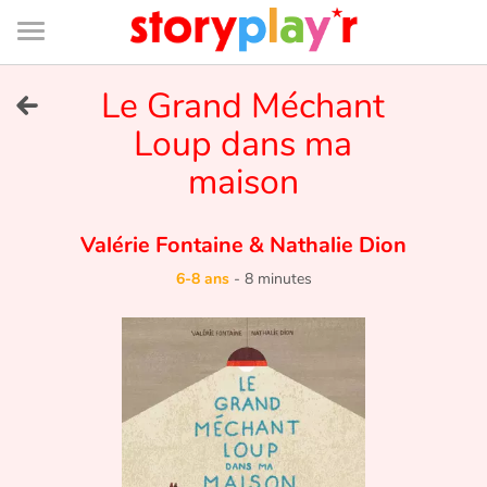
Connexion
Menu
Contenu
Recherche
Bibliothèque
Bas
de
page
Menu
➜
Le Grand Méchant
EN
Loup dans ma
Je me connecte
maison
Tester gratuitement
Valérie Fontaine
&
Nathalie Dion
Bibliothèque
6-8 ans
-
8 minutes
Prix
Accueil
Contes d'ici et d'ailleurs