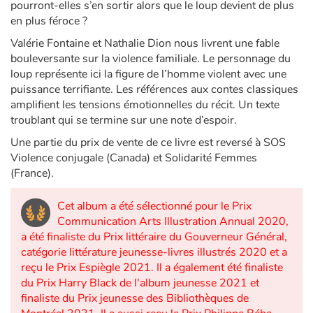
Art, espace, activité
pourront-elles s’en sortir alors que le loup devient de plus
en plus féroce ?
Documentaires
Valérie Fontaine et Nathalie Dion nous livrent une fable
bouleversante sur la violence familiale. Le personnage du
En famille
loup représente ici la figure de l’homme violent avec une
puissance terrifiante. Les références aux contes classiques
amplifient les tensions émotionnelles du récit. Un texte
Quotidien et loisirs
troublant qui se termine sur une note d’espoir.
À l'école
Une partie du prix de vente de ce livre est reversé à SOS
Violence conjugale (Canada) et Solidarité Femmes
(France).
Fêtes et évènements
Cet album a été sélectionné pour le Prix
Amour et amitié
Communication Arts Illustration Annual 2020,
a été finaliste du Prix littéraire du Gouverneur Général,
Sujets de société
catégorie littérature jeunesse-livres illustrés 2020 et a
reçu le Prix Espiègle 2021. Il a également été finaliste
Émotions et sentiments
du Prix Harry Black de l'album jeunesse 2021 et
finaliste du Prix jeunesse des Bibliothèques de
Formats et illustrations