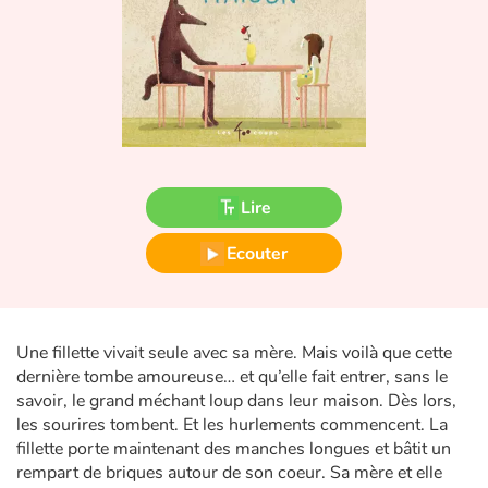
Fable, mythe, littérature et poésie
Princesses et princes, rois, reines et dragons
Ogres, monstres et sorcières
Héroïnes et héros
Lire
Écologie, nature, saisons
Ecouter
Les animaux
Voyage, épopée, enquête, aventure
Une fillette vivait seule avec sa mère. Mais voilà que cette
dernière tombe amoureuse… et qu’elle fait entrer, sans le
Autour du monde
savoir, le grand méchant loup dans leur maison. Dès lors,
les sourires tombent. Et les hurlements commencent. La
Apprentissage
fillette porte maintenant des manches longues et bâtit un
rempart de briques autour de son coeur. Sa mère et elle