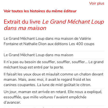
Sans tonnerre,
Voir plus
Juste son cri en mitraillette.
Voir toutes les histoires du même éditeur
Apprendre les langues
Moi, je suis arrivé bien après.
C’était normal qu’il m’apprenne la vie.
Extrait du livre
Le Grand Méchant Loup
Dyslexie, troubles de la lecture
Est-ce normal de naître dans la guerre ?
dans ma maison
Est-ce normal de jouer le jeu ?
Nos listes de lecture
Le Grand Méchant Loup dans ma maison de Valérie
Est-ce un jeu ?
Fontaine et Nathalie Dion aux éditions Les 400 coups
Les plus lus
Le Grand Méchant Loup dans ma maison
Coups de coeur
Il n’a pas eu besoin de souffler, souffler, souffler… Le grand
méchant loup est entré par la porte.
Il faisait les yeux doux et miaulait comme un chaton devant
maman. Mais, avec moi, il avait le regard froid et les
canines coupantes. La lune de miel goûtait le citron.
Un jour, maman est arrivée en retard. Elle nous a expliqué,
essoufflée, que mille voitures l’avaient empêchée
d’avancer.