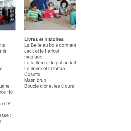
Livres et histoires
nts
La Belle au bois dormant
rmir
Jack et le haricot
magique
La laitière et le pot au lait
se
Le lièvre et la tortue
Cosette
Matin brun
taine
Boucle d'or et les 3 ours
pour le
au CP,
esse :
r