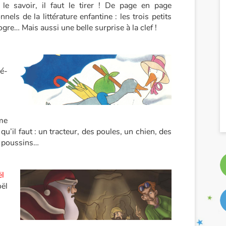
le savoir, il faut le tirer ! De page en page
nels de la littérature enfantine : les trois petits
’ogre… Mais aussi une belle surprise à la clef !
é-
me
u’il faut : un tracteur, des poules, un chien, des
s poussins…
ël
ël