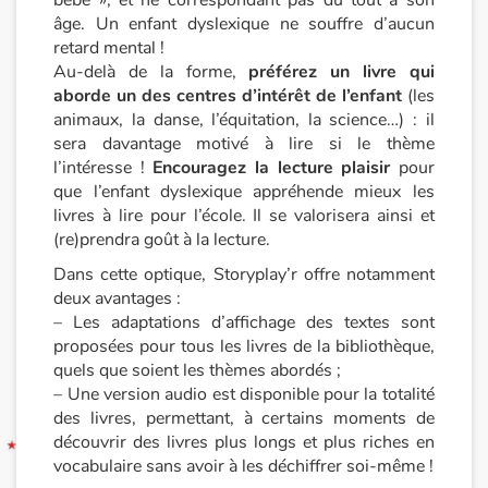
bébé », et ne correspondant pas du tout à son
âge. Un enfant dyslexique ne souffre d’aucun
Blog
retard mental !
Au-delà de la forme,
préférez un livre qui
aborde un des centres d’intérêt de l’enfant
(les
Actualités
animaux, la danse, l’équitation, la science…) : il
sera davantage motivé à lire si le thème
Par thématique
l’intéresse !
Encouragez la lecture plaisir
pour
que l’enfant dyslexique appréhende mieux les
Rencontres et témoignages
livres à lire pour l’école. Il se valorisera ainsi et
(re)prendra goût à la lecture.
Contes d'ici et d'ailleurs
Dans cette optique, Storyplay’r offre notamment
deux avantages :
Autour de la lecture
– Les adaptations d’affichage des textes sont
proposées pour tous les livres de la bibliothèque,
Apprendre à lire
quels que soient les thèmes abordés ;
– Une version audio est disponible pour la totalité
des livres, permettant, à certains moments de
Livre audio
découvrir des livres plus longs et plus riches en
vocabulaire sans avoir à les déchiffrer soi-même !
Activités et ateliers