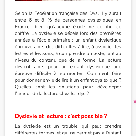
Selon la Fédération française des Dys, il y aurait
Princesses et princes, rois, reines et dragons
entre 6 et 8 % de personnes dyslexiques en
France, bien qu’aucune étude ne certifie ce
Ogres, monstres et sorcières
chiffre. La dyslexie se décèle lors des premières
années à l’école primaire : un enfant dyslexique
Héroïnes et héros
éprouve alors des difficultés à lire, à associer les
lettres et les sons, à comprendre un texte, tant au
Écologie, nature, saisons
niveau du contenu que de la forme. La lecture
devient alors pour un enfant dyslexique une
épreuve difficile à surmonter. Comment faire
Les animaux
pour donner envie de lire à un enfant dyslexique ?
Quelles sont les solutions pour développer
Voyage, épopée, enquête, aventure
l’amour de la lecture chez les dys ?
Autour du monde
Dyslexie et lecture : c’est possible ?
Apprentissage
La dyslexie est un trouble, qui peut prendre
différentes formes, et qui ne permet pas à l’enfant
Art, espace, activité