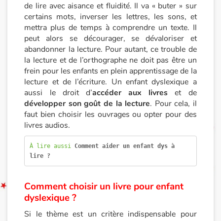
de lire avec aisance et fluidité. Il va « buter » sur
certains mots, inverser les lettres, les sons, et
Documentaires
mettra plus de temps à comprendre un texte. Il
peut alors se décourager, se dévaloriser et
En famille
abandonner la lecture. Pour autant, ce trouble de
la lecture et de l’orthographe ne doit pas être un
Quotidien et loisirs
frein pour les enfants en plein apprentissage de la
lecture et de l’écriture. Un enfant dyslexique a
À l'école
aussi le droit d’
accéder aux livres
et de
développer son goût de la lecture
. Pour cela, il
faut bien choisir les ouvrages ou opter pour des
Fêtes et évènements
livres audios.
Amour et amitié
À lire aussi 
Comment aider un enfant dys à 
lire ?
Sujets de société
Comment choisir un livre pour enfant
Émotions et sentiments
dyslexique ?
Formats et illustrations
Si le thème est un critère indispensable pour