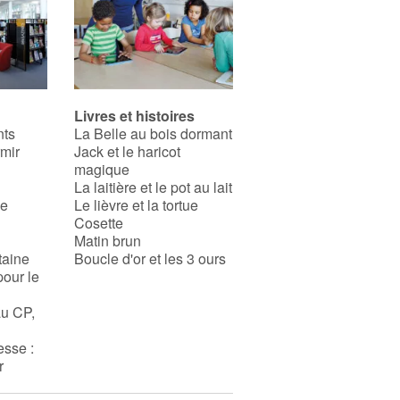
Livres et histoires
nts
La Belle au bois dormant
rmir
Jack et le haricot
magique
La laitière et le pot au lait
se
Le lièvre et la tortue
Cosette
Matin brun
taine
Boucle d'or et les 3 ours
pour le
au CP,
esse :
r