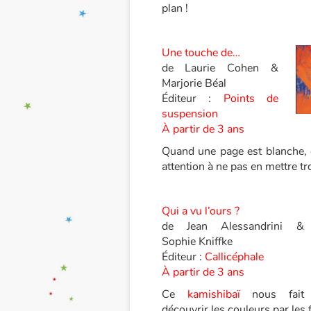
plan !
Une touche de…
de Laurie Cohen &
Marjorie Béal
Éditeur :
Points de
suspension
À partir de 3 ans
Quand une page est blanche, 
attention à ne pas en mettre tr
Qui a vu l’ours ?
de Jean Alessandrini &
Sophie Kniffke
Éditeur :
Callicéphale
À partir de 3 ans
Ce
kamishibaï
nous fait
découvrir les couleurs par les 