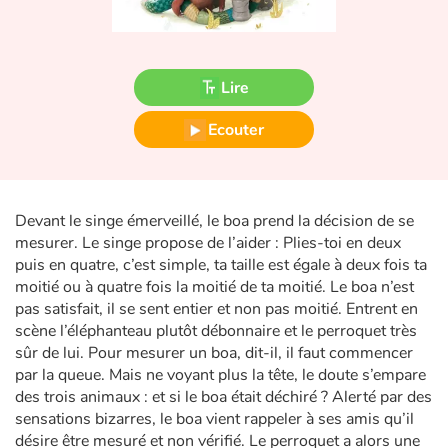
Fable, mythe, littérature et poésie
Princesses et princes, rois, reines et dragons
Lire
Ogres, monstres et sorcières
Ecouter
Héroïnes et héros
Écologie, nature, saisons
Devant le singe émerveillé, le boa prend la décision de se
mesurer. Le singe propose de l’aider : Plies-toi en deux
Les animaux
puis en quatre, c’est simple, ta taille est égale à deux fois ta
moitié ou à quatre fois la moitié de ta moitié. Le boa n’est
Voyage, épopée, enquête, aventure
pas satisfait, il se sent entier et non pas moitié. Entrent en
scène l’éléphanteau plutôt débonnaire et le perroquet très
sûr de lui. Pour mesurer un boa, dit-il, il faut commencer
Autour du monde
par la queue. Mais ne voyant plus la tête, le doute s’empare
des trois animaux : et si le boa était déchiré ? Alerté par des
Apprentissage
sensations bizarres, le boa vient rappeler à ses amis qu’il
désire être mesuré et non vérifié. Le perroquet a alors une