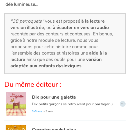
Art, espace, activité
idée lumineuse…
Documentaires
"38 perroquets"
vous est proposé
à la lecture
version illustrée
, ou
à écouter en version audio
En famille
racontée par des conteurs et conteuses. En bonus,
grâce à notre module de lecture, nous vous
Quotidien et loisirs
proposons pour cette histoire comme pour
l’ensemble des contes et histoires une
aide à la
À l'école
lecture
ainsi que des outils pour une
version
adaptée aux enfants dyslexiques
.
Fêtes et évènements
Du même éditeur :
Amour et amitié
Dix pour une galette
Sujets de société
…
Dix petits garçons se retrouvent pour partager une galette. Passe encore qu’il n’y ait pas de reine potentielle dans l’assemblée, mais pas de fève, c’est triste. Ils vont prendre les choses en main pour que cette histoire se termine bien...
3-5 ans
- 3 min
Émotions et sentiments
Formats et illustrations
Cocorico poulet piga