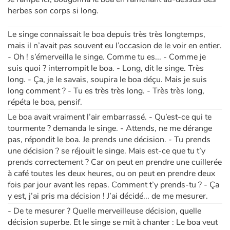
herbes son corps si long.
Apprendre les langues
Le singe connaissait le boa depuis très très longtemps,
mais il n’avait pas souvent eu l’occasion de le voir en entier.
Dyslexie, troubles de la lecture
- Oh ! s’émerveilla le singe. Comme tu es... - Comme je
suis quoi ? interrompit le boa. - Long, dit le singe. Très
Nos listes de lecture
long. - Ça, je le savais, soupira le boa déçu. Mais je suis
long comment ? - Tu es très très long. - Très très long,
Les plus lus
répéta le boa, pensif.
Le boa avait vraiment l’air embarrassé. - Qu’est-ce qui te
Coups de coeur
tourmente ? demanda le singe. - Attends, ne me dérange
pas, répondit le boa. Je prends une décision. - Tu prends
une décision ? se réjouit le singe. Mais est-ce que tu t’y
prends correctement ? Car on peut en prendre une cuillerée
à café toutes les deux heures, ou on peut en prendre deux
fois par jour avant les repas. Comment t’y prends-tu ? - Ça
y est, j’ai pris ma décision ! J’ai décidé... de me mesurer.
- De te mesurer ? Quelle merveilleuse décision, quelle
décision superbe. Et le singe se mit à chanter : Le boa veut