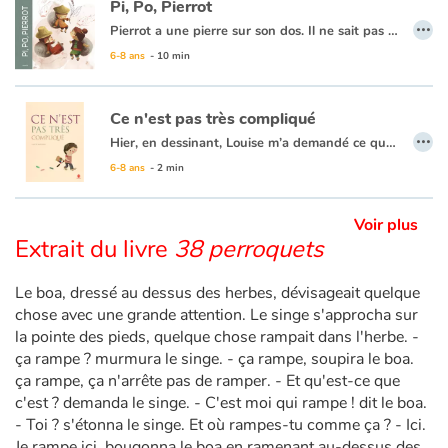
Pi, Po, Pierrot
…
Pierrot a une pierre sur son dos. Il ne sait pas pourquoi il doit la porter, mais d’aussi loin qu’il s’en souvienne, la pierre a toujours été là, sur son dos. Et il n’est pas le seul ; avec ses deux frères Pi et Po, Pierrot vit dans un royaume paisible où tout le monde porte une pierre sur le dos. Jusqu’au jour où il faudra traverser la rivière pour sauver la princesse…
Blog
6-8 ans
- 10 min
Actualités
Ce n'est pas très compliqué
…
Hier, en dessinant, Louise m’a demandé ce que j’avais dans la tête. Je n’ai pas su quoi répondre. Alors, j’ai voulu voir. Ce n’est pas très compliqué…
Par thématique
6-8 ans
- 2 min
Rencontres et témoignages
Voir plus
Extrait du livre
38 perroquets
Contes d'ici et d'ailleurs
Le boa, dressé au dessus des herbes, dévisageait quelque
Autour de la lecture
chose avec une grande attention. Le singe s'approcha sur
la pointe des pieds, quelque chose rampait dans l'herbe. -
Apprendre à lire
ça rampe ? murmura le singe. - ça rampe, soupira le boa.
ça rampe, ça n'arrête pas de ramper. - Et qu'est-ce que
Livre audio
c'est ? demanda le singe. - C'est moi qui rampe ! dit le boa.
- Toi ? s'étonna le singe. Et où rampes-tu comme ça ? - Ici.
Je rampe ici, bougonna le boa en ramenant au-dessus des
Activités et ateliers