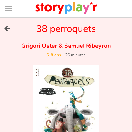
Connexion
Menu
Contenu
Recherche
Bibliothèque
Bas
de
page
Menu
➜
38 perroquets
EN
Je me connecte
Grigori Oster
&
Samuel Ribeyron
6-8 ans
-
26 minutes
Tester gratuitement
Bibliothèque
Prix
Accueil
Contes d'ici et d'ailleurs