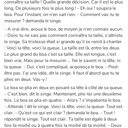
connaître sa taille ! Quelle grande décision, Car il est le plus
long, De plusieurs fois le plus long ! - Eh oui ! soupira le
boa. Pour l’instant, on n’en sait rien. - Comment vas-tu te
mesurer ? demanda le singe.
- A vrai dire, avoua le boa, de moyen je n’en connais aucun.
- Donc tu ne sais pas comment connaître ta taille, s’attrista
le singe. Sa tristesse était si grande qu’il se remit à chanter
: Voici la tête, voici la queue. La taille est là, entre les deux.
Le plus grand du boa c’est sa taille. Elle est longue, c’est
bien vrai, Mais pour la mesurer ... Ne le savent ni la tête, ni
la queue. - Oui, c’est compliqué, acquiesça le boa. - Peut-
être pas. J’ai une idée, dit le singe. Il faut d’abord que tu te
plies en deux. Vas-y !
Le boa se plia en deux en posant sa tête à côté de sa queue.
- C’est bien, dit le singe. Maintenant, plie-toi une deuxième
fois. Le boa se plia en quatre. - Alors ? s’impatienta le boa.
- Attends ! dit le singe. Voici la tête, voici la queue. Tout est
clair. - Qu’est-ce qui est clair ? demanda le boa. - Tout !
répondit le singe. Tout est clair. Ta taille est égale à deux
fois ta moitié ou à quatre fois la moitié de ta moitié. - Deux