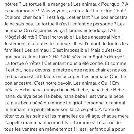
nôtres ? La tortue Il le mangera ! Les animaux Pourquoi ? A
cana domou dé ! Mais voyons, arrêtez-le ! La tortue Chut !
Et alors, cher boa ? Il est à qui, cet enfant ? Le boa ancestral
Je ne sais pas. La tortue Il n’est l’enfant de personne ? Les
animaux On n’a jamais vu ça ! Jamais entendu ça ! Ah !
Môgôsi déintè ? C’est incroyable ! Le boa ancestral Non !
Justement, il a toutes les odeurs. Il est l’enfant de toutes les
familles ! Les animaux C’est impossible ! Mais qu’est-ce
que nous allons faire ? Hé ? Até séka kè môgôbè déin yé !
La tortue Arrêtez ! Cet enfant nous a été confié. Et comme
il est dit, nous devons le mettre entre notre chair et nos os.
Le boa ancestral Il faut s’en occuper. Les animaux Oui ! Le
boa ancestral C’est notre devoir. Les animaux Oui ! Em
bètalé. Bebe nana, duniya bebe Ha bebe, haha bebe Bebe
nana, duniya bebe Ha bebe, haha bebe Il est venu le bébé
Le plus beau bébé du monde Le griot Personne, ni animal
ni humain, ne peut refuser son lait à ce petit. À force de
téter tous les seins et les mamelles du village, chaque mère
l’appelle maintenant « mon fils ». Comme s’il était né de
tous les ventres en même temps ! Il est l’enfant qui a pour