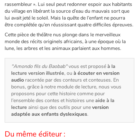
Art, espace, activité
rassembleur ». Lui seul peut redonner espoir aux habitants
du village en libérant la source d’eau du mauvais sort que
Documentaires
lui avait jeté le soleil. Mais la quête de l’enfant ne pourra
être complétée qu’en réussissant quatre difficiles épreuves.
En famille
Cette pièce de théâtre nus plonge dans le merveilleux
monde des récits originels africains, à une époque où la
Quotidien et loisirs
lune, les arbres et les animaux parlaient aux hommes.
À l'école
"Amondo fils du Baobab"
vous est proposé
à la
lecture version illustrée
, ou
à écouter en version
Fêtes et évènements
audio
racontée par des conteurs et conteuses. En
bonus, grâce à notre module de lecture, nous vous
Amour et amitié
proposons pour cette histoire comme pour
l’ensemble des contes et histoires une
aide à la
lecture
ainsi que des outils pour une
version
Sujets de société
adaptée aux enfants dyslexiques
.
Émotions et sentiments
Du même éditeur :
Formats et illustrations