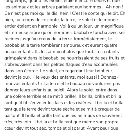
longtemps, quand les étoiles étaient encore bébés et que
les animaux et les arbres parlaient aux hommes… Ah non !
Ce n’est pas moi qui le dis, hein ! C’est le conte qui le dit. Eh
bien, au temps de ce conte, la terre, le soleil et le monde
entier étaient en harmonie. Voilà qu’un jour, un magnifique
et immense arbre qu’on nomme « baobab » toucha avec ses
racines jusqu’au creux de la terre. Immédiatement, le
baobab et la terre tombèrent amoureux et eurent quatre
beaux enfants. Ils les aimaient plus que tout. Les enfants
grimpaient dans le baobab, se nourrissaient de ses fruits et
s’abreuvaient dans les petites flaques d’eau accumulées
dans son écorce. Le soleil, en regardant leur bonheur,
devint jaloux. « Je veux des enfants, moi aussi ! Donnez-
moi vos enfants ! » La terre et le baobab ne voulurent pas
donner leurs enfants au soleil. Alors le soleil entra dans
une colère terrible et se mit à briller. Il brilla, brilla et brilla
tant qu’il fit s’envoler les lacs et les rivières. Il brilla et brilla
tant que la terre devint toute sèche et se mit à craquer de
partout. Il brilla et brilla tant que les animaux se sauvèrent
très, très loin. Il brilla et brilla tant que même son propre
cœur devint tout sec, tomba et disparut. Ayant peur que