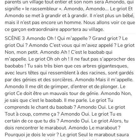
parents un village tout entier et son nom sera Amondo, qui
signifie « le rassembleur ». Amondo, Amondo... Le griot Et
Amondo se met à grandir et à grandir. Il n’est plus un bébé,
mais il n’est pas encore un homme. Nous allons voir ce que
ce garçon extraordinaire apportera au village.
SCÈNE 3 Amondo Oh ! Qui m’appelle ? Grand griot ? Le
griot Oui ? Amondo C’est vous qui m’avez appelé ? Le griot
Non, mon petit. Amondo Ah ! C’est le baobab qui
m’appelle. Le griot Oh oh oh ! Il ne faut pas s’approcher des
baobabs ! Tu sais très bien que ces arbres gigantesques,
avec leurs têtes qui ressemblent à des racines, sont gardés
par des génies et des sorcières. Amondo Mais il m’appelle.
Amondo Il me dit de grimper, d’entrer et de plonger. Le
griot Ce doit être un mauvais tour de génie. Amondo Non,
je sais que c’est le baobab. Il me parle. Le griot Tu
comprends le chant du baobab ? Amondo Oui. Le griot
Tout à coup, comme ça ? Amondo Oui. Le griot Tu es
certain de ce que tu dis ? Amondo Oui. Le griot Alors, tu
dois rencontrer le marabout. Amondo Le marabout ?
Pourquoi je dois le voir ? Le griot Seul le marabout saura