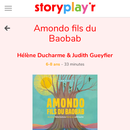
Connexion
Menu
Contenu
Recherche
Bibliothèque
Bas
de
page
Menu
➜
Amondo fils du
EN
Baobab
Je me connecte
Hélène Ducharme
&
Judith Gueyfier
Tester gratuitement
6-8 ans
-
33 minutes
Bibliothèque
Prix
Accueil
Contes d'ici et d'ailleurs