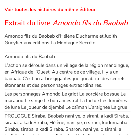
Voir toutes les histoires du même éditeur
Blog
Extrait du livre
Amondo fils du Baobab
Actualités
Amondo fils du Baobab d'Hélène Ducharme et Judith
Gueyfier aux éditions La Montagne Secrète
Par thématique
Amondo fils du Baobab
Rencontres et témoignages
L’action se déroule dans un village de la région mandingue,
en Afrique de l’Ouest. Au centre de ce village, il y a un
Contes d'ici et d'ailleurs
baobab. C’est un arbre gigantesque qui abrite des secrets
étonnants et des personnages extraordinaires.
Autour de la lecture
Les personnages Amondo Le griot La sorcière bossue Le
marabou Le singe Le boa ancestral La tortue Les lumières
Apprendre à lire
de lune Le joueur de djembé Le caïman L’araignée La grue
PROLOGUE Siraba, Baobab nani ye, o sirani, a kadi Siraba,
Livre audio
siraba, a kadi Siraba, Hélène, nani ye, o sirani, kodumanba
Siraba, siraba, a kadi Siraba, Sharon, nani ye, o sirani, a
Activités et ateliers