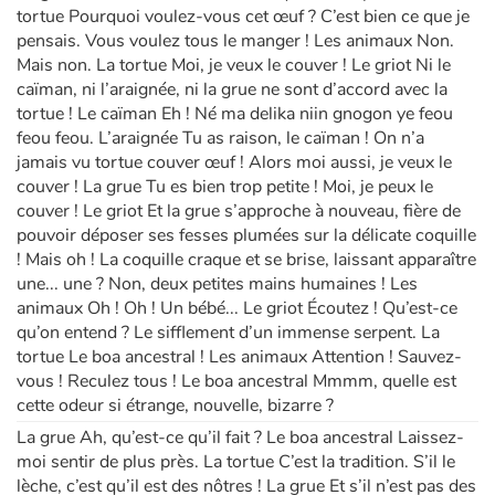
tortue Pourquoi voulez-vous cet œuf ? C’est bien ce que je
pensais. Vous voulez tous le manger ! Les animaux Non.
Mais non. La tortue Moi, je veux le couver ! Le griot Ni le
caïman, ni l’araignée, ni la grue ne sont d’accord avec la
tortue ! Le caïman Eh ! Né ma delika niin gnogon ye feou
feou feou. L’araignée Tu as raison, le caïman ! On n’a
jamais vu tortue couver œuf ! Alors moi aussi, je veux le
couver ! La grue Tu es bien trop petite ! Moi, je peux le
couver ! Le griot Et la grue s’approche à nouveau, fière de
pouvoir déposer ses fesses plumées sur la délicate coquille
! Mais oh ! La coquille craque et se brise, laissant apparaître
une... une ? Non, deux petites mains humaines ! Les
animaux Oh ! Oh ! Un bébé... Le griot Écoutez ! Qu’est-ce
qu’on entend ? Le sifflement d’un immense serpent. La
tortue Le boa ancestral ! Les animaux Attention ! Sauvez-
vous ! Reculez tous ! Le boa ancestral Mmmm, quelle est
cette odeur si étrange, nouvelle, bizarre ?
La grue Ah, qu’est-ce qu’il fait ? Le boa ancestral Laissez-
moi sentir de plus près. La tortue C’est la tradition. S’il le
lèche, c’est qu’il est des nôtres ! La grue Et s’il n’est pas des