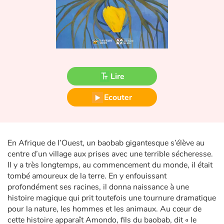
Fable, mythe, littérature et poésie
Princesses et princes, rois, reines et dragons
Ogres, monstres et sorcières
Lire
Héroïnes et héros
Ecouter
Écologie, nature, saisons
Les animaux
En Afrique de l’Ouest, un baobab gigantesque s’élève au
Voyage, épopée, enquête, aventure
centre d’un village aux prises avec une terrible sécheresse.
Il y a très longtemps, au commencement du monde, il était
tombé amoureux de la terre. En y enfouissant
Autour du monde
profondément ses racines, il donna naissance à une
histoire magique qui prit toutefois une tournure dramatique
Apprentissage
pour la nature, les hommes et les animaux. Au cœur de
cette histoire apparaît Amondo, fils du baobab, dit « le