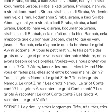
kadi Siraba, siraba, a kadi Siraba, Nathalie, nani ye, o sirani,
kodumanba Siraba, siraba, a kadi Siraba, Philippe, nani ye,
o sirani, kodumanba Siraba, siraba, a kadi Siraba, Widemir,
Apprendre les langues
nani ye, o sirani, kodumanba Siraba, siraba, a kadi Siraba,
Aboulay, nani ye, o sirani, a kadi Siraba, siraba, a kadi
Dyslexie, troubles de la lecture
Siraba, Baobab, nani ye, o sirani, kodumanba Siraba,
siraba, a kadi Baobab, cela ne fait que du bien Baobab, cela
Nos listes de lecture
n’apporte que du bonheur Baobab, c’est toi qui es venu
jusqu’ici Baobab, cela n’apporte que du bonheur Le griot
Les plus lus
Aw ni sogoma ! À vous le petit matin... Je fais partie des
griots du village et pour vous raconter notre histoire, nous
Coups de coeur
avons besoin de vos oreilles. Voulez-vous nous prêter vos
oreilles ? Oui ? Alors, lancez-les-nous ! Merci. Merci ! Ne
vous en faites pas, elles sont entre bonnes mains. Zirin ?
Tous les griots Namou. Le griot Zirin ? Tous les griots
Namou. Le griot Zirin ? Les griots Namou. Le griot Conte
conté ? Les griots À raconter. Le griot Conte conté ? Les
griots À raconter ! Le griot Conte conté ? Les griots À
raconter ! Le griot Voilà !
SCÈNE 1 Le griot Il y a très longtemps. Très, très, très, très