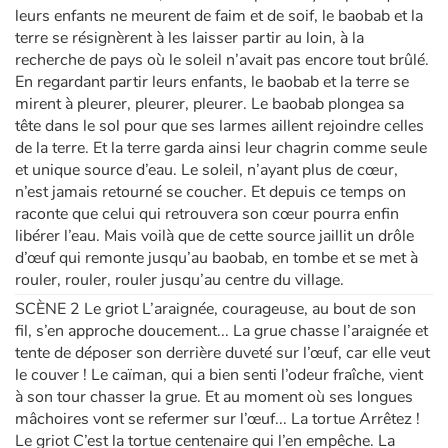
leurs enfants ne meurent de faim et de soif, le baobab et la
terre se résignèrent à les laisser partir au loin, à la
recherche de pays où le soleil n’avait pas encore tout brûlé.
En regardant partir leurs enfants, le baobab et la terre se
mirent à pleurer, pleurer, pleurer. Le baobab plongea sa
tête dans le sol pour que ses larmes aillent rejoindre celles
de la terre. Et la terre garda ainsi leur chagrin comme seule
et unique source d’eau. Le soleil, n’ayant plus de cœur,
n’est jamais retourné se coucher. Et depuis ce temps on
raconte que celui qui retrouvera son cœur pourra enfin
libérer l’eau. Mais voilà que de cette source jaillit un drôle
d’œuf qui remonte jusqu’au baobab, en tombe et se met à
rouler, rouler, rouler jusqu’au centre du village.
SCÈNE 2 Le griot L’araignée, courageuse, au bout de son
fil, s’en approche doucement... La grue chasse l’araignée et
tente de déposer son derrière duveté sur l’œuf, car elle veut
le couver ! Le caïman, qui a bien senti l’odeur fraîche, vient
à son tour chasser la grue. Et au moment où ses longues
mâchoires vont se refermer sur l’œuf... La tortue Arrêtez !
Le griot C’est la tortue centenaire qui l’en empêche. La