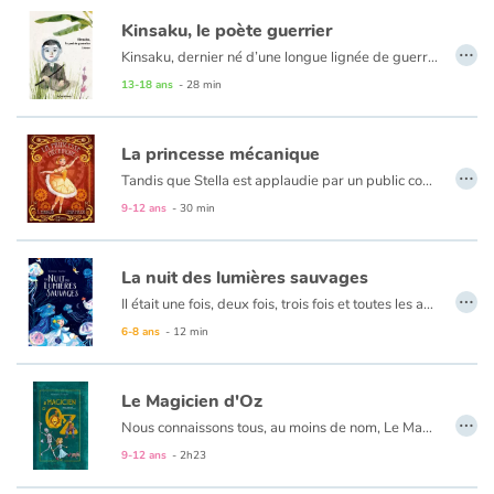
Kinsaku, le poète guerrier
…
Kinsaku, dernier né d’une longue lignée de guerriers au service des seigneurs du Japon, parle très peu. Au point que ses camarades le surnomment Kinsa le muet. Il n’aime pas se battre non plus, au désespoir de son père qui s’obstine pourtant à lui faire prendre des cours de combat. Kinsaku rêve d’autre chose, de poésie, de mots qui dansent et s’organisent dans sa tête mais ne parviennent pas à franchir ses lèvres… Il devra apprendre à lutter, mais pour se faire enfin entendre. Basho-Kinsaku Matsuo est l’un des pères fondateurs, au XVIIème siècle, des poèmes sous forme de haïku.
13-18 ans
- 28 min
La princesse mécanique
…
Tandis que Stella est applaudie par un public conquis après une représentation à l’Opéra de Paris, une catastrophe sans précédent va bouleverser sa vie. Elle devient Miette et, reléguée dans les tréfonds de l’Opéra, elle devra réapprendre à vivre loin des feux de la rampe. Elle troque une troupe de danseurs étoile pour des personnages loufoques et rafistolés au grand cœur.
9-12 ans
- 30 min
La nuit des lumières sauvages
…
Il était une fois, deux fois, trois fois et toutes les autres nuits, l’Enfant, qui avait peur. Jusqu’à… cette nuit-là. En compagnie d’une chauve-souris philosophe et d’une mystérieuse lynx, l’Enfant va devoir traverser la nuit. Un conte initiatique poétique dont on ressort grandi.
Note éditoriale : Le personnage principal n'est jamais genré dans cette histoire, sans que cela ne soit un sujet. Ainsi, chaque personne pourra imaginer ce qu'elle veut.
6-8 ans
- 12 min
Le Magicien d'Oz
…
Nous connaissons tous, au moins de nom, Le Magicien d’Oz. Ce monument de la littérature jeunesse américaine, étudié dans les classes des États-Unis et adapté sous toutes les formes, est pourtant longtemps resté en Europe très peu lu. Depuis les années 2000, le public français le redécouvre et c’est une adaptation extraordinaire que nous vous proposons. Magnifiquement illustrée par Jonathan Bousmar, suivant un scénario de Jean-Sébastien Blanck, elle ne se contente pas de raconter le voyage de Dorothée et de ses amis vers la Cité d’Émeraude. Elle amorce aussi Le Merveilleux pays d’Oz, soit la première des 13 suites de Lyman Frank Baum, véritable saga qu’on appellera plus tard le cycle d’Oz.
9-12 ans
- 2h23