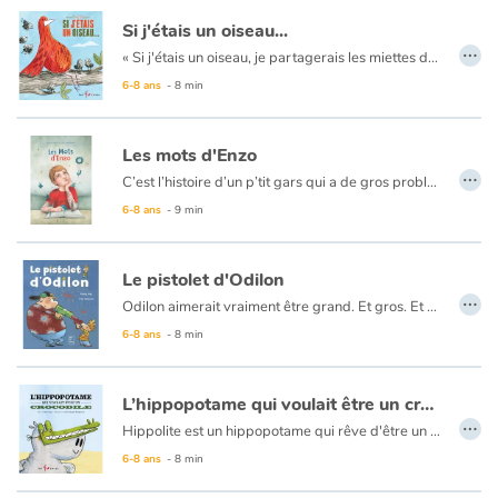
Si j'étais un oiseau...
…
« Si j'étais un oiseau, je partagerais les miettes des moineaux. Puis, quand le chat du voisin surgirait... Je sauterais sur son dos pour le dompter ! Après, avec mes amis, nous partirions en randonnée. Nous sortirions de la ville... Nous ferions une rencontre surprenante au bord de la route... Nous traverserions la campagne... Et nous irions voir la mer. » Mais qui aimerait tant être un oiseau ? Et vous, que feriez-vous si vous pouviez vous envoler ?
6-8 ans
- 8 min
Les mots d'Enzo
…
C’est l’histoire d’un p’tit gars qui a de gros problèmes avec les mots... Pourtant, il ne ménage pas sa peine pour apprendre à lire et à écrire. Si seulement sa maîtresse et ses parents savaient le temps qu’il y passe ! Lorsque l’on est enfant, il n’est pas toujours facile d’apprendre à lire… un domaine où la pression vient de tous les côtés ! Un album qui rappelle que tout bon apprentissage passe par la bienveillance.
6-8 ans
- 9 min
Le pistolet d'Odilon
…
Odilon aimerait vraiment être grand. Et gros. Et costaud. Et même un peu méchant. Mais comment faire peur aux gens quand on est tout petit et vraiment trop mignon ?
6-8 ans
- 8 min
L’hippopotame qui voulait être un crocodile
…
Hippolite est un hippopotame qui rêve d'être un crocodile. Il les trouvent beaux avec leur peau émeraude, leur corps fuselé et leur dents étincelantes... Malheureusement, quand l'hippopotame se regarde dans le miroir, il n'a pas la même élégance que ses idoles.
Alors il se rend dans le coin du fleuve occupé par les reptiles et tente de se faire accepter de leur groupe. Mais le gazon n'est pas toujours plus vert chez le voisin. Rapidement, il se rendra compte qu'être crocodile a aussi son lot de mauvais côté.
6-8 ans
- 8 min