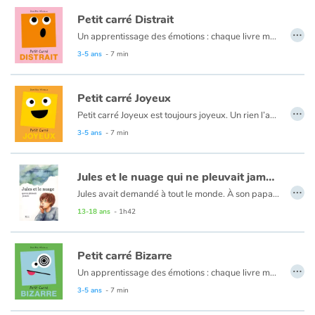
Petit carré Distrait
…
Un apprentissage des émotions : chaque livre met en scène un petit personnage amusant et attachant, qui représente un sentiment ou une attitude. À travers ce personnage à la forme géométrique amusante, le livre traite de notre capacité à apprivoiser et à maîtriser nos émotions.
3-5 ans
- 7 min
Petit carré Joyeux
…
Petit carré Joyeux est toujours joyeux. Un rien l’amuse. Il est heureux, seul, en famille ou avec ses amis…
3-5 ans
- 7 min
Jules et le nuage qui ne pleuvait jamais
…
Jules avait demandé à tout le monde. À son papa, souvent absent, à sa maman peintre, à Yvette la boulangère, à M. le maire, à Bob le facteur… Mais personne n’a pu lui expliquer pourquoi le gros nuage vert et bleu au dessus du village ne bouge jamais, ne pleut jamais, ni pourquoi il se sent si bizarre en dessous.
Jules ne dort plus, ne mange plus, ne joue plus. Il est sûr que « son » nuage cache un mystère. Un mystère qu’il doit découvrir à tout prix, même si pour cela il devra affronter celle qui effraie tous les enfants du village : la Sauterelle fumeuse…
13-18 ans
- 1h42
Petit carré Bizarre
…
Un apprentissage des émotions : chaque livre met en scène un petit personnage amusant et attachant, qui représente un sentiment ou une attitude. À travers ce personnage à la forme géométrique amusante, le livre traite de notre capacité à apprivoiser et à maîtriser nos émotions.
3-5 ans
- 7 min