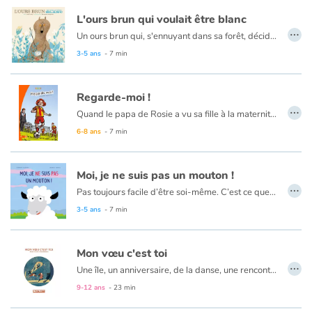
L'ours brun qui voulait être blanc
…
Un ours brun qui, s'ennuyant dans sa forêt, décide de partir à l'aventure. Au bout de plusieurs jours de marche, il arrive au pôle Nord et découvre un monde inconnu. Un territoire où tout est blanc, même les ours... L'ours brun qui voulait être blanc est une fable tendre et humoristique sur la différence et l'acceptation de soi.
3-5 ans
- 7 min
Regarde-moi !
…
Quand le papa de Rosie a vu sa fille à la maternité, son coeur s’est rempli de fierté. Après le fils aîné, il avait la petite princesse qu’il attendait. – Et si on l’appelait Rosie ? a-t-il proposé à Maman. Oui, mais voilà... Rosie a grandi, et elle n’aime ni le rose ni les poupées !
6-8 ans
- 7 min
Moi, je ne suis pas un mouton !
…
Pas toujours facile d’être soi-même. C’est ce que va découvrir notre petit mouton. Au risque d’être mis à l’écart. Heureusement, on peut être différent et trouver sa place...
Stephan Valentin, docteur en psychologie fait appel à la tolérance envers l'autre et l'acceptation de l'autre avec ce bel album. À lire ensemble avec son enfant et aussi à l'école en classe.
3-5 ans
- 7 min
Mon vœu c'est toi
…
Une île, un anniversaire, de la danse, une rencontre, un vœu et un soupçon de magie. Les ingrédients indispensables pour trouver la force de se surpasser et prendre confiance en soi. Hadrien vient de recevoir la première lettre de sa vie : Sidonie l’invite à danser pour son anniversaire. Il n’osera jamais, il ne sait pas danser. Mais certaines rencontres sont surprenantes, surtout celles que l’on attend pas !
9-12 ans
- 23 min