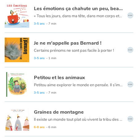
Les émotions ça chahute un peu, beaucoup, énormément...
…
« Tous les jours, dans ma tête, dans mon corps et dans mon cœur, c'est un tourbillon d'émotions. »
Êtes-vous prêts à faire le tour de douze émotions qui peuvent nous ébranler quotidiennement : l'émerveillement, la colère, la peur, la fierté, la tristesse, l'impatience, l'excitation, la gêne, la surprise, la jalousie, la joie ou encore la sérénité ?
3-5 ans
- 7 min
En route à l’assaut de ces sentiments impalpables et confus !
Les enfants sont également invités à reconnaître les attitudes ou mimiques associées à chaque émotion, ils pourront ainsi mettre des mots sur ce qu'ils peuvent ressentir.
Je ne m'appelle pas Bernard !
…
Certains prénoms ne sont pas facile à porter !
3-5 ans
- 1 min
Petitou et les animaux
…
Petitou aime explorer le monde en pensée. Il s’imagine dans la forêt, le désert ou encore l’océan, s’identifiant tour à tour à l’escargot, à la baleine, au chameau...
3-5 ans
- 7 min
Graines de montagne
…
Il existe un monde tout plat où vivent la tribu des petits très petits et la tribu des grands très grands. Chacune d'elles ne manque pas d'ingéniosité pour montrer à l'autre qui est la plus forte.
6-8 ans
- 6 min