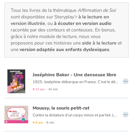
Fable, mythe, littérature et poésie
Tous les livres de la thématique
Affirmation de Soi
sont disponibles sur Storyplay’r
à la lecture en
Princesses et princes, rois, reines et dragons
version illustrée
, ou
à écouter en version audio
racontée par des conteurs et conteuses. En bonus,
Ogres, monstres et sorcières
grâce à notre module de lecture, nous vous
proposons pour ces histoires une
aide à la lecture
et
Héroïnes et héros
une
version adaptée aux enfants dyslexiques
.
Écologie, nature, saisons
Joséphine Baker - Une danseuse libre
Les animaux
…
1925. Joséphine débarque en France. C’est le début d’une incroyable aventure.
Dans un tourbillon de gaieté et d’énergie, la petite fille des misérables faubourgs de Saint-Louis, Missouri, deviendra une immense vedette mais aussi une femme engagée, prête à se battre pour défendre ses valeurs.
9-12 ans
- 41 min
Voyage, épopée, enquête, aventure
Autour du monde
Moussy, la souris petit-rat
…
Contre la dictature d’un corps mince et parfait. La souris Moussy, à la silhouette replète, est à l’Opéra pour passer le concours de petit rat. Les sœurs Fluettes, des souris mal intentionnées à la taille ultrafine, lui font remarquer qu’il sera difficile de réussir le concours sans perdre du poids. Moussy, influencée, déstabilisée, va se mettre au régime jusqu’à ne plus manger et perdre toutes ses forces. Heureusement la VSS, la Vieille Souris Sage, veille sur Moussy...
Apprentissage
6-8 ans
- 6 min