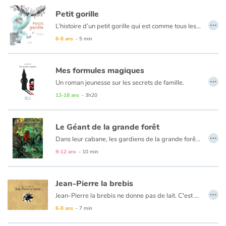
Petit gorille
…
L’histoire d’un petit gorille qui est comme tous les petits gorilles ou presque, et cela lui cause quelques problèmes. L’histoire d’un petit garçon qui est comme tous les petits garçons sauf qu’il n’aime ni le foot, ni la bagarre. Ces deux là sont-ils faits pour se rencontrer ?
6-8 ans
- 5 min
Mes formules magiques
…
Un roman jeunesse sur les secrets de famille.
Tout le monde l'appelle Pleurnichou. Sa mère, son frère, son maître d'école… Car elle pleure tout le temps, jusqu'à provoquer des inondations. Elle pleure parce que personne ne l'aime, elle pleure parce qu'elle est seule…
13-18 ans
- 3h20
Un jour, elle trouve un livre : L'Apprentie Sorcière, qui lui dévoile bien des secrets et lui enseigne plus d'un tour de magie. Petit à petit elle transforme son quotidien, fait disparaître ses peines, apprend à se protéger. Ces formules magiques l'aideront aussi à découvrir pourquoi son père n'est pas là...
Le Géant de la grande forêt
…
Dans leur cabane, les gardiens de la grande forêt rêvaient depuis toujours d'avoir un enfant. En vain. Un matin, dans le pull quatre fois trop grand qu'elle tricotait pour oublier son chagrin, la femme découvrit un minuscule bébé, il tenait dans le creux d'une main. L'enfant ne voulait rien d'autre que manger. Après un repas de plusieurs heures, il finit par s'endormir. Au petit matin, les gardiens ne retrouvèrent pas le bébé qu'ils avaient couché dans le petit lit mais un petit garçon. En l'espace d'une nuit, il avait atteint la taille d'un enfant de deux ans...
9-12 ans
- 10 min
Jean-Pierre la brebis
…
Jean-Pierre la brebis ne donne pas de lait. C'est ennuyeux. Jean-Pierre se sent comme une brebis ratée. Mais il sait aussi que le berger l'aime bien : ils partagent des histoires, sont ensemble durant la préparation du fromage et s'endorment côte à côte. Et une nuit, le loup menace le troupeau. Ni une, ni deux, Jean-Pierre part au péril de sa vie.
6-8 ans
- 7 min