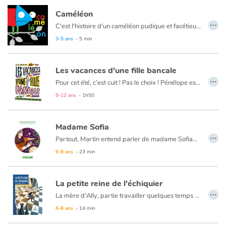
Caméléon
…
C'est l'histoire d'un caméléon pudique et facétieux.
3-5 ans
- 5 min
Les vacances d'une fille bancale
…
Pour cet été, c’est cuit ! Pas le choix ! Pénélope est envoyée chez son oncle et sa tante, dans un « trou perdu », où elle aura pour seuls compagnons son cousin borné et sa cousine folle de fringues, de maquillage et de garçons ! L’horreur ! Et bien sûr, ils ne manqueront pas de se moquer d’elle et de sa démarche quelque peu… bancale. Elle les déteste ! Ces vacances vont être é-pou-van-tables ! Mais, Pénélope n’a prévu ni la rencontre avec le charmant Dylan, ni celle avec l’étrange Maya.
Un roman pour les lecteur à partir de 10 ans, qui parle d’’acceptation de soi et des autres, des différences qui enrichissent, d’amitié et d’amour.
9-12 ans
- 1h50
Madame Sofia
…
Partout, Martin entend parler de madame Sofia… Elle a retrouvé un singe échappé du zoo, connaissait le sexe du bébé de la voisine et prédit même les notes de sa copine Mathilde ! Dubitatif, Martin va chercher à démêler le vrai du faux !
6-8 ans
- 23 min
La petite reine de l'échiquier
…
La mère d'Ally, partie travailler quelques temps à Paris, lui manque beaucoup. Heureusement, elle rend visite à ses grands-parents tous les week-ends, jusqu'au jour où elle découvre un trésor dans leur jardin : une pièce d'échec !
Son grand-père, ravi de retrouver une adversaire, lui apprend toutes les règles de base. Ally se prend de passion pour ce jeu si exigeant, ses techniques, ses stratégies... Alors qu'elle commence à se rêver championne d'échecs, l'incroyable se produit : le grand maître de tous les temps, Garry Kasparov, accepte le défi lancé par l'entreprise International Business Machines (IBM). Il affronte le super-ordinateur Deep Blue en février 1996, et le bat à l'issue de 6 manches jouées.
6-8 ans
- 14 min
Cette prouesse remet en avant le travail des chercheurs dans le domaine de l'intelligence artificielle.