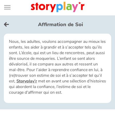
Connexion
Menu
Contenu
Recherche
Bibliothèque
Bas
de
page
Menu
➜
EN
Affirmation de Soi
Je me connecte
Nous, les adultes, voulons accompagner au mieux les
enfants, les aider à grandir et à s’accepter tels qu’ils
Tester gratuitement
sont. L’école, qui est un lieu de rencontres, peut aussi
être source de moqueries. L’enfant se sent alors
Bibliothèque
dévalorisé, il se compare aux autres et ressent un
mal-être. Pour l’aider à reprendre confiance en lui, à
(re)trouver son estime de soi et à s’accepter tel qu’il
Prix
est,
Storyplay’r
met en avant une sélection d’histoires
qui abordent la confiance, l’estime de soi et le
courage d'affirmer qui on est.
Accueil
Contes d'ici et d'ailleurs