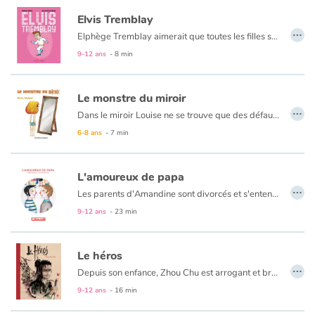
Elvis Tremblay
…
Catalogue anglais
Elphège Tremblay aimerait que toutes les filles soient folles de lui, mais elles préfèrent de loin Elvis Presley !
Elphège décide alors d’imiter le King : ceinture dorée, souliers bleus et Cadillac rose… Appelez-le Elvis Tremblay !
9-12 ans
- 8 min
Mais jusqu’où ira-t-il pour trouver l’amour?
Contraste +
Il faut parfois être simplement soi-même pour que le véritable amour naisse.
Le monstre du miroir
…
Un album à saveur de rock-and-roll qui nous permet de renouer avec l’humour décalé de François Gravel. Les illustrations rose bonbon nous replongent avec plaisir dans l’univers graphique des années 60.
Dans le miroir Louise ne se trouve que des défauts. Un vrai pataprout ! Pourtant, ce n'est pas l'avis de tout le monde...
Aide
6-8 ans
- 7 min
Accueil
L'amoureux de papa
…
Les parents d'Amandine sont divorcés et s'entendent très bien. Tout est à sa place dans la vie de la petite fille. Mais un jour son père lui présente son amoureux qui n'est d'autre que Jean, l'instituteur de sa fille. Amandine a bien du mal à accepter l'homosexualité de son père. Pendant un temps, son père choisit de rompre sa relation avec Jean pour ne pas entraver sa relation avec sa fille. Mais grâce à ses copains et à sa mère, Amandine va finir par comprendre : «C'est de l'amour tout ça, juste de l'amour». Et elle va, à l'aide de ses copains provoquer une rencontre entre son père et Jean pour qu'ils renouent leur relation.
Famille
9-12 ans
- 23 min
Écoles
Le héros
…
Médiathèques
Depuis son enfance, Zhou Chu est arrogant et brutal. Seule sa cousine Yisha lui garde son affection tandis que les autres habitants de son village le regardent comme un fléau aussi pénible qu’un tigre et un poisson monstrueux. Incité par les villageois à affronter ces féroces créatures, il disparaît pendant le combat. Les croyant morts tous les trois, le village entre en liesse. Mais bientôt, Zhou Chu revient… Saura-t-il comprendre l’attitude des villageois et se rendre plus aimable ?
9-12 ans
- 16 min
Vidéos & Tutoriaux