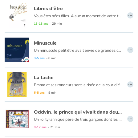
Libres d'être
…
Vous êtes nées filles. A aucun moment de votre toute première seconde, je n'ai imaginé que ça pouvait être autre chose qu'une conviction d'égalité... Deux textes en résonance:
13-18 ans
- 29 min
De fibres entremêlées de Thomas Scotto
Minuscule
…
Paris 1909, et si ma maison brûle de Cathy Ytak
Un minuscule petit être avait envie de grandes choses. Invisible aux yeux des autres, il prend son courage à deux mains pour les réaliser.
Un conte poétique aux notes philosophiques, qui pousse à l’introspection pour renouer avec ses rêves et l'estime de soi. Minuscule est un livre qui fait du bien.
3-5 ans
- 8 min
La tache
…
Emma et ses rondeurs sont la risée de la cour d'école. Le harcèlement dont elle est la victime se matérialise par une tache sombre sur sa peau qui grandit peu à peu et devient une ombre. Qui lui tendra la main ? Thèmes : harcèlement scolaire, différence, souffre-douleur, solidarité, amitié, tolérance Points forts : - Un texte à hauteur d'enfant pour prendre conscience de l'impact des mots, apprendre à ne plus en être victime ou coupable, à oser en parler.
Pour dire non à la violence. - Les illustrations, réalisées comme des tableaux, apportent une touche de fantaisie et regorgent de détails.
6-8 ans
- 9 min
Oddvin, le prince qui vivait dans deux mondes
…
Un roi tyrannique père de trois garçons dont les infirmités respectives (sourd, aveugle et muet) symbolisent ses fautes à l’égard de son peuple, est chassé de son trône. Seul, son deuxième fils, Oddvin, échappe au chaos. Aveugle, guidé par son renne Pernelius, il entame un voyage vers le grand nord au cours duquel il rencontre une série d’animaux. Humble, Oddvin sait recevoir d’eux de précieux présents. Le cœur éclairé, son retour dans le royaume perdu est possible...
9-12 ans
- 21 min