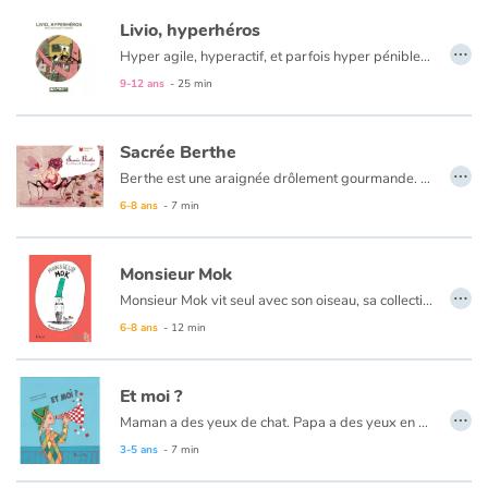
Livio, hyperhéros
…
Hyper agile, hyperactif, et parfois hyper pénible… Livio ne connaît pas le mode pause, jamais. Si bien qu’il use autant les maîtresses que la chaise du bureau de la directrice, et parfois les copains. Mais derrière ses difficultés de comportement et d’attention se cachent une sensibilité et un courage incroyables.
Des enfants comme Livio, Marie, enseignante spécialisée et autrice jeunesse, en reçoit chaque année dans sa classe. Elle a su trouver toute la délicatesse et l’humour nécessaire pour dépeindre Livio et sa sœur Stella, leur complicité et leur solidarité face à toutes les situations.
9-12 ans
- 25 min
Sacrée Berthe
…
Berthe est une araignée drôlement gourmande. Mais quand arrive le moment de tisser, Berthe est complètement désemparée. Va-t-elle parvenir à se fabriquer une authentique toile d'araignée ?
6-8 ans
- 7 min
Monsieur Mok
…
Monsieur Mok vit seul avec son oiseau, sa collection de boîtes et son arbre. Il a décidé de ne plus sortir de chez lui. Jusqu’au jour où…
6-8 ans
- 12 min
Et moi ?
…
Maman a des yeux de chat. Papa a des yeux en grain de riz. Et moi, dans ce charivari, comment je suis ?
3-5 ans
- 7 min