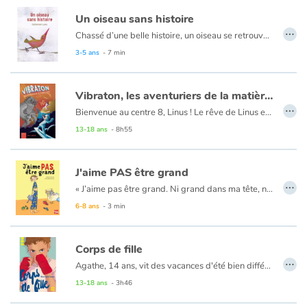
Un oiseau sans histoire
…
Chassé d’une belle histoire, un oiseau se retrouve seul dans la neige. Que faire ? Chercher à manger, faire du bruit et des glissades, et trouver quelqu’un à qui raconter tout cela. Mais est-ce si important d’avoir une histoire ? Tous les flocons qui se mettent à tomber ont-ils une histoire ? D’ailleurs, quand on les écoute, on n’entend que le silence. Que c’est beau le silence...
3-5 ans
- 7 min
Vibraton, les aventuriers de la matière noire
…
Bienvenue au centre 8, Linus ! Le rêve de Linus est devenu réalité. Une rencontre inattendue, une saut extraordinaire à travers la galaxie, et le voici élève de la plus prestigieuse académie de physique intergaclactique : le Centre 8 ! Un homme énigmatique et rondouillard vient chercher Linus à l’orphelinat Sainte-Marie. Ce garçon d’une douzaine d’années, est un petit génie des sciences. L’homme ne l’adopte pas, non, mais l’emmène à l’Académie des jeunes physiciens. Le rêve de Linus. Cependant, l’apprentissage n’est pas de tout repos. Les élèves sont attaqués par des Robotics qui cherchent à voler un objet caché au sein de l’Académie. D’évidence, un espion aide l’ennemi dans cette tâche, mais de qui s’agit-il ?
Les apprentis physiciens réussiront à le démasquer. Dans cette aventure Linus connaitra le secret de ses origines. Il rencontrera d’autres garçons et filles, humanoïdes ou non, mais tous passionnés de physique. Ils apprendront à maîtriser la matière par la pensée, grâce à de nombreux tournois qui mettront en vedette leurs nouvelles aptitudes. Ensemble, ils participeront à la capture de l’espion des Robotics.
13-18 ans
- 8h55
J'aime PAS être grand
…
« J’aime pas être grand. Ni grand dans ma tête, ni en centimètres. Sauf que zut de flûte, je suis un vrai géant ! » À sept ans, Nolan est une véritable asperge. Résultat, pas le droit de pleurnicher ni d’avoir peur sans entendre : « Allons, tu es un grand maintenant. »
Et le jour du départ en classe verte, Papa a été formel : pas de doudou !
6-8 ans
- 3 min
Corps de fille
…
Agathe, 14 ans, vit des vacances d'été bien différentes de celles de l'année précédente : son meilleur ami Sofiane a une petite amie, son corps est en train de changer, ses relations avec sa mère sont de plus en plus tendues et elle peine à mettre des mots sur ses émotions. Lors d'une soirée, elle participe à un jeu où le gage est un baiser. C'est ainsi que Warren l'embrasse sans son consentement
13-18 ans
- 3h46