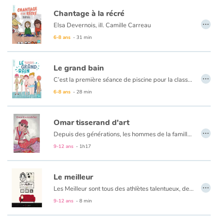
Chantage à la récré
…
Elsa Devernois, ill. Camille Carreau
Louise est en CE2, elle adore chanter à tue-tête le générique de sa série préférée, aller à l’école et jouer avec sa sœur Léa, qui est en CM2. Pourtant, depuis quelque temps, Léa n’est plus que l’ombre d’elle-même. Louise découvre que sa sœur est harcelée par Capucine, dite Cruella, qui lui a volé le beau pull angora de leur mère et se sert de Léa comme d’une esclave. Lorsque Cruella apprend que Louise connaît par cœur le générique, elle exige que les deux sœurs chantent pour elle. Mais après une conversation avec son père qui lui conseille de se battre pour ce qu’elle croit juste, Louise trouve le courage de dire non.
6-8 ans
- 31 min
Le grand bain
…
C’est la première séance de piscine pour la classe de CE1 de Maîtresse Susie. Alix et Paulin sont très impatients : pas étonnant, ils nagent déjà très bien. Pour Nino, c’est autre chose. Il a une trouille bleue de l’eau mais, par crainte des moqueries, s’est inscrit dans le groupe des dauphins… Mais Nino va vite s'apercevoir qu'il n'est pas le seul à avoir des complexes : Dorian se trouve trop gros dans son maillot, Violette a honte de ses verrues et Hassan a un troisième téton. Nino parviendra-t-il à avouer sa peur de l’eau à la classe ?
6-8 ans
- 28 min
Omar tisserand d'art
…
Depuis des générations, les hommes de la famille de Omar sont bergers de père en fils. Ils élèvent des moutons Barbarin, en Tunisie. Mais le jeune garçon, lui, rêve d’être tisserand. Or ce métier a toujours été exercé par des femmes, et le père de Omar s’oppose fermement à la décision de son fils.
Omar devra-t-il abandonner ses rêves ? Réussira-t-il à vivre sa passion ?
9-12 ans
- 1h17
Le meilleur
…
Les Meilleur sont tous des athlètes talentueux, de véritables champions. Sauf Alex qui ne ressemble vraiment pas aux membres de sa famille. Il rêve de peindre des chefs-d’œuvre plutôt que de soulever des poids et haltères. Il est petit plutôt que gigantesque et musclé. Et pour cela, il est une déception pour son père et toute sa famille. Un jour, une idée germe dans sa tête afin de leur redonner le sourire. Alex réussira-t-il ?
Cet album coup de poing et bouleversant met de l’avant l’incapacité de certains adultes à accepter leur enfant tel qu’il est. Il montre en plus l’absurdité des désirs et des rêves personnels que les adultes transfèrent sur leur enfant.
9-12 ans
- 8 min