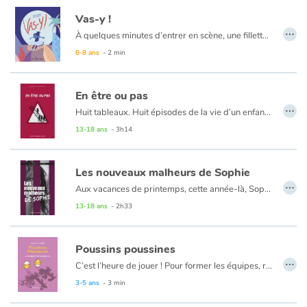
Vas-y !
…
À quelques minutes d’entrer en scène, une fillette est tourmentée par le trac. Va-t-elle oublier ses pas? Se figer sur place comme une statue en tutu? Et si les spectateurs la huaient? Grâce à une amie, la petite danseuse va se souvenir de sa passion pour la danse et ainsi trouver en elle le courage de livrer sa performance.
L’écriture imagée et poétique de Stéphanie Boyer met en avant les réflexions intérieures de l’héroïne, permettant ainsi au lecteur de vivre les émotions de la jeune danseuse. Les illustrations d’Élisa Gonzalez, quant à elles, campent un décor grouillant de vie où la fébrilité et la magie du spectacle sont palpables. Vas-y! est un album lumineux qui montre que le courage réside avant tout en nous-mêmes.
6-8 ans
- 2 min
En être ou pas
…
Huit tableaux. Huit épisodes de la vie d’un enfant, en marche vers l’âge adulte. Huit chapitres qui se répondent et tournent autour du même questionnement : Qui est-il ? Un amoureux qui, à 8 ans, a commis un acte impardonnable ? Un cancre si désespérant qu’on inventa pour lui les notes négatives ? Un intrus, un fraudeur, un imposteur ? Un courageux qui se révolte quand il le faut ? Un lâche qui obéit même s’il désapprouve ? Un éventuel rugbyman ? Un improbable footballeur ? Un délateur responsable d’un abominable châtiment corporel...
Avec délicatesse et acuité, Pierre Leterrier met en scène les affres de la quête d’identité.
13-18 ans
- 3h14
Les nouveaux malheurs de Sophie
…
Aux vacances de printemps, cette année-là, Sophie se rend avec sa mère chez sa tante et ses deux cousins. Partie de Béthune pour l’arrière pays niçois, séduite par un nouvel environnement profondément différent du sien, elle se retrouve confrontée au harcèlement.
Valérie Dayre parvient à saisir les émotions contradictoires qui traversent Sophie, mais aussi à laisser entendre les enjeux de la transmission entre les générations.
13-18 ans
- 2h33
Poussins poussines
…
C’est l’heure de jouer ! Pour former les équipes, rien de plus simple : les poussines d’un côté, les poussins de l’autre. Oui, mais comment faire la différence ?
Peut-être que les poussines pleurent plus que les poussins ? Ou peut-être que les futurs coqs savent mieux chanter ? ... Pas si sûr !
3-5 ans
- 3 min