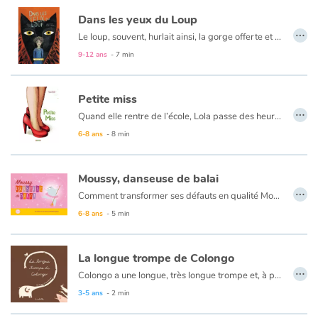
Dans les yeux du Loup
…
Apprendre les langues
Le loup, souvent, hurlait ainsi, la gorge offerte et les yeux clos. Tout entier dans son cri. Il ne la vit pas approcher, elle, la jeune fille. N’entendit pas son pas léger. En tout cas, c’est ce qu’elle crut. Qu’il ne l’avait pas vue.
9-12 ans
- 7 min
Dyslexie, troubles de la lecture
Petite miss
Nos listes de lecture
…
Quand elle rentre de l’école, Lola passe des heures devant la glace : elle se regarde, se maquille, s’entraîne à défiler comme un vrai mannequin. Mais la situation se complique lorsque Tatie Christelle propose de l’inscrire au concours des Petites Miss…
6-8 ans
- 8 min
Les plus lus
Coups de coeur
Moussy, danseuse de balai
…
Comment transformer ses défauts en qualité Moussy est une petite souris rondelette, préposée au balai alors qu’elle rêve de danser à l’Opéra. Quand ses amies souris lui conseillent de renoncer à cause de son physique, elle se met à pleurer. Alors apparaît la VSS : la Vieille Souris Sage. Elle sait tout et résoud les problèmes les plus compliqués. Elle va aider Moussy à tirer profit de son physique et lui apprendre qu’ « un défaut peut devenir une qualité, ce n’est qu’une question de volonté »...
6-8 ans
- 5 min
La longue trompe de Colongo
…
Colongo a une longue, très longue trompe et, à priori, cela n'a rien d'avantageux…
3-5 ans
- 2 min