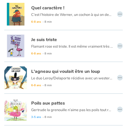
Quel caractère !
…
C’est l’histoire de Werner, un cochon à qui on demande de faire comme tout le monde, voyons ! Il ne veut pas, il ne veut vraiment pas aller avec les autres en balade. Et si celui qui se distingue des autres avait raison ??!
6-8 ans
- 8 min
Je suis triste
…
Flamant rose est triste. Il est même vraiment très triste. Mais qu’à cela ne tienne, ses amis, la petite fille et la pomme de terre, sont là pour lui et vont tout mettre en oeuvre pour lui rendre le sourire, mais surtout ils l’aideront à traverser ce moment et à accepter sa tristesse.
6-8 ans
- 8 min
L'agneau qui voulait être un loup
…
Le duo Leroy/Delaporte récidive avec un western fort amusant. L'histoire de Pedro un pauvre petit agneau qui en a assez d'être persécuté par le vilain « El Lobo », un loup bandit qui en fait baver à tout le village.
6-8 ans
- 8 min
Poils aux pattes
…
Gertrude la grenouille n’aime pas les poils tout raides qu’elle a aux pattes, et encore moins les moqueries que lui lancent les autres grenouilles. Elle déménage dans une mare plus tranquille, où personne ne peut rire d’elle. Sa rencontre avec un crapaud à la peau toute rose lui apprendra une belle leçon sur l’acceptation de la différence, et les nouveaux amis vivront fièrement avec leurs poils et leur peau rose, en laissant les méchancetés « glisser sur eux sans jamais les atteindre ».
3-5 ans
- 8 min