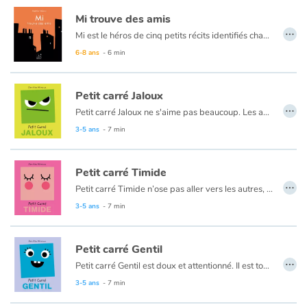
Mi trouve des amis
…
Mi est le héros de cinq petits récits identifiés chacun par une couleur (bleu, vert, rouge, jaune, et rose) et émaillés de situations pleines de poésie. Des histoires courtes pour les tout-petits, animées de dessins en noir et blanc au trait original, qui nous plongent dans un univers onirique et singulier.
6-8 ans
- 6 min
Petit carré Jaloux
…
Petit carré Jaloux ne s'aime pas beaucoup. Les autres sont tellement mieux que lui...
3-5 ans
- 7 min
Petit carré Timide
…
Petit carré Timide n’ose pas aller vers les autres, il préfère se cacher. On n’entend pas sa voix et parfois, il est presque invisible…
3-5 ans
- 7 min
Petit carré Gentil
…
Petit carré Gentil est doux et attentionné. Il est toujours ravi d'aider ses amis. Mais à trop vouloir aider, on se retrouve vite fatigué...
3-5 ans
- 7 min