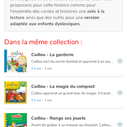
Art, espace, activité
proposons pour cette histoire comme pour
l’ensemble des contes et histoires une
aide à la
Documentaires
lecture
ainsi que des outils pour une
version
adaptée aux enfants dyslexiques
.
En famille
Dans la même collection :
Quotidien et loisirs
Caillou - La garderie
À l'école
…
Caillou sort du cercle familial et apprend à se sociabiliser.
Ce livre est aussi disponible en anglais :
Caillou, Day care
3-5 ans
- 3 min
Fêtes et évènements
Amour et amitié
Caillou - La magie du compost
…
Caillou apprend un grand tour de magie. Il transforme des déchets en nourriture pour les plantes !
Sujets de société
Ce livre est aussi disponible en anglais :
Caillou, The magic of compost
3-5 ans
- 7 min
Émotions et sentiments
Caillou - Range ses jouets
…
Avant de goûter à sa mousse au chocolat, Caillou doit ranger tous ses jouets. Heureusement, papa a une idée qui aidera Caillou à avoir un peu plus d'ordre.
Formats et illustrations