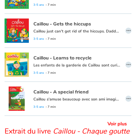
This book is also available in French:
Caillou, mes amis de la garderie
3-5 ans
- 7 min
Apprendre les langues
Caillou - Gets the hiccups
…
Dyslexie, troubles de la lecture
Caillou just can't get rid of the hiccups. Daddy, the all-time hiccup cure champion, is there to help.
3-5 ans
- 7 min
Nos listes de lecture
Caillou - Learns to recycle
Les plus lus
…
Les enfants de la garderie de Caillou sont curieux à propos des nouvelles poubelles de recyclage.
Cette histoire existe aussi en français :
Caillou apprend à recycler
3-5 ans
- 7 min
Coups de coeur
Caillou - A special friend
…
Caillou s'amuse beaucoup avec son ami imaginaire. Ils s'attirent même quelques ennuis !
Cette histoire existe aussi en français :
Caillou - L'ami imaginaire
3-5 ans
- 7 min
Voir plus
Extrait du livre
Caillou - Chaque goutte