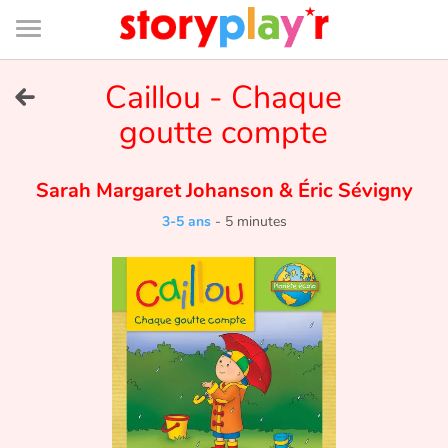
Connexion
Menu
Contenu
Recherche
Bibliothèque
Bas
de
page
Menu
➜
Caillou - Chaque
EN
goutte compte
Je me connecte
Sarah Margaret Johanson
&
Éric Sévigny
Tester gratuitement
3-5 ans
-
5 minutes
Bibliothèque
Prix
Accueil
Contes d'ici et d'ailleurs