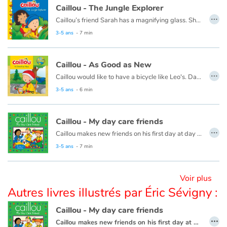
Caillou - The Jungle Explorer
…
Caillou’s friend Sarah has a ­magnifying glass. She shows Caillou how it makes everything in the garden look bigger. Caillou will be a great jungle explorer. Follow the butterfly and the bird with him!
Blog
This book is also available in French:
Caillou, l'explorateur
3-5 ans
- 7 min
Actualités
Caillou - As Good as New
…
Par thématique
Caillou would like to have a bicycle like Leo's. Daddy suggests using things they already have to make Caillou's bike look new again.
3-5 ans
- 6 min
Rencontres et témoignages
Caillou - My day care friends
Contes d'ici et d'ailleurs
…
Caillou makes new friends on his first day at day care.
This book is also available in French:
Caillou, mes amis de la garderie
3-5 ans
- 7 min
Autour de la lecture
Apprendre à lire
Voir plus
Autres livres illustrés par Éric Sévigny :
Livre audio
Caillou - My day care friends
…
Caillou makes new friends on his first day at day care.
Activités et ateliers