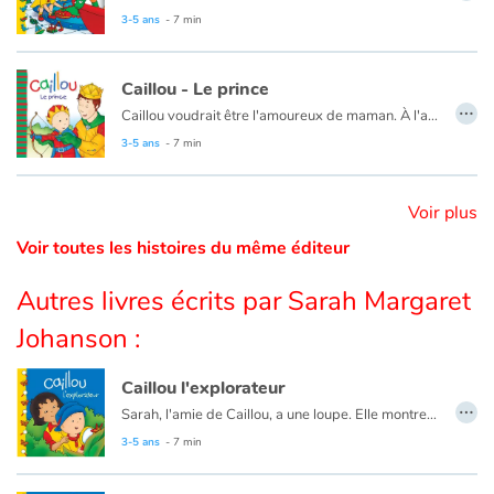
Ce livre est aussi disponible en anglais :
Caillou puts away his toys
3-5 ans
- 7 min
Catalogue anglais
Caillou - Le prince
…
Caillou voudrait être l'amoureux de maman. À l'aide d'une histoire, papa lui explique que c'est impossible.
Contraste +
Ce livre est aussi disponible en anglais :
Caillou, The Prince
3-5 ans
- 7 min
Aide
Voir plus
Voir toutes les histoires du même éditeur
Accueil
Autres livres écrits par Sarah Margaret
Famille
Johanson :
Écoles
Caillou l'explorateur
…
Sarah, l'amie de Caillou, a une loupe. Elle montre à Caillou comment grossir toutes les choses du jardin.
Médiathèques
Ce livre est aussi disponible en anglais :
Caillou the Jungle Explorer
3-5 ans
- 7 min
Vidéos & Tutoriaux