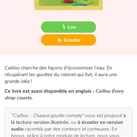
Fable, mythe, littérature et poésie
Princesses et princes, rois, reines et dragons
Lire
Ogres, monstres et sorcières
Ecouter
Héroïnes et héros
Écologie, nature, saisons
Caillou cherche des façons d'économiser l'eau. En
récupérant les gouttes du robinet qui fuit, il aura une
Les animaux
grande idée !
Ce livre est aussi disponible en anglais :
Caillou Every
Voyage, épopée, enquête, aventure
drop counts
.
Autour du monde
"Caillou - Chaque goutte compte"
vous est proposé
à
la lecture version illustrée
, ou
à écouter en version
Apprentissage
audio
racontée par des conteurs et conteuses. En
bonus, grâce à notre module de lecture, nous vous