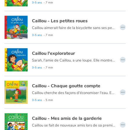
Art, espace, activité
This book is also available in French:
Caillou, l'explorateur
3-5 ans
- 7 min
Documentaires
Caillou - Les petites roues
…
Caillou aimerait faire de la bicyclette sans ses petites roues. Mais il réalise que cela n'est pas aussi facile qu'il le croyait !
En famille
Ce livre est aussi disponible en anglais :
Caillou, the bike lesson
3-5 ans
- 7 min
Quotidien et loisirs
Caillou l'explorateur
…
À l'école
Sarah, l'amie de Caillou, a une loupe. Elle montre à Caillou comment grossir toutes les choses du jardin.
Ce livre est aussi disponible en anglais :
Caillou the Jungle Explorer
3-5 ans
- 7 min
Fêtes et évènements
Caillou - Chaque goutte compte
Amour et amitié
…
Caillou cherche des façons d'économiser l'eau. En récupérant les gouttes du robinet qui fuit, il aura une grande idée !
Sujets de société
Ce livre est aussi disponible en anglais :
Caillou Every drop counts
3-5 ans
- 5 min
Émotions et sentiments
Caillou - Mes amis de la garderie
…
Caillou se fait de nouveaux amis lors de sa première journée à la garderie.
Formats et illustrations