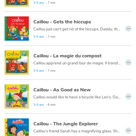
Fable, mythe, littérature et poésie
This book is also available in French:
Caillou, la magie du compost
3-5 ans
- 7 min
Princesses et princes, rois, reines et dragons
Caillou - Gets the hiccups
…
Caillou just can't get rid of the hiccups. Daddy, the all-time hiccup cure champion, is there to help.
Ogres, monstres et sorcières
3-5 ans
- 7 min
Héroïnes et héros
Caillou - La magie du compost
…
Écologie, nature, saisons
Caillou apprend un grand tour de magie. Il transforme des déchets en nourriture pour les plantes !
Ce livre est aussi disponible en anglais :
Caillou, The magic of compost
3-5 ans
- 7 min
Les animaux
Caillou - As Good as New
Voyage, épopée, enquête, aventure
…
Caillou would like to have a bicycle like Leo's. Daddy suggests using things they already have to make Caillou's bike look new again.
3-5 ans
- 6 min
Autour du monde
Apprentissage
Caillou - The Jungle Explorer
…
Caillou’s friend Sarah has a ­magnifying glass. She shows Caillou how it makes everything in the garden look bigger. Caillou will be a great jungle explorer. Follow the butterfly and the bird with him!