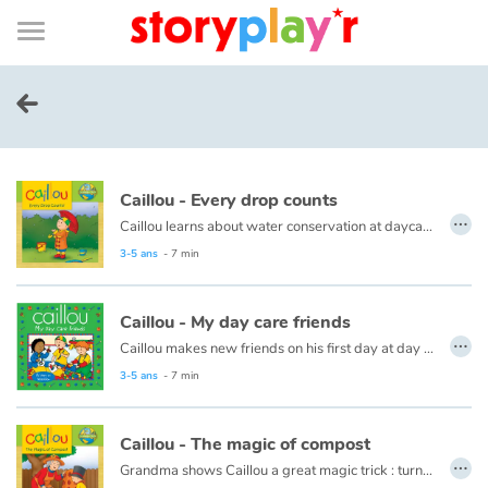
Connexion
Menu
Contenu
Recherche
Bibliothèque
Bas
de
page
Menu
➜
EN
Je me connecte
Caillou - Every drop counts
Tester gratuitement
…
Caillou learns about water conservation at daycare. When he gets home, he looks for ways to save water. Every drop adds up!
This book is also available in French:
Caillou, chaque goutte compte
3-5 ans
- 7 min
Bibliothèque
Caillou - My day care friends
Prix
…
Caillou makes new friends on his first day at day care.
This book is also available in French:
Caillou, mes amis de la garderie
3-5 ans
- 7 min
Accueil
Caillou - The magic of compost
Contes d'ici et d'ailleurs
…
Grandma shows Caillou a great magic trick : turning scraps of leftovers, grass clippings, and apple cores into plant food.