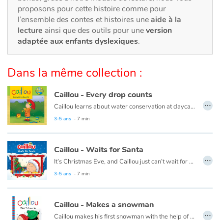
Art, espace, activité
proposons pour cette histoire comme pour
l’ensemble des contes et histoires une
aide à la
Documentaires
lecture
ainsi que des outils pour une
version
adaptée aux enfants dyslexiques
.
En famille
Dans la même collection :
Quotidien et loisirs
Caillou - Every drop counts
À l'école
…
Caillou learns about water conservation at daycare. When he gets home, he looks for ways to save water. Every drop adds up!
This book is also available in French:
Caillou, chaque goutte compte
3-5 ans
- 7 min
Fêtes et évènements
Amour et amitié
Caillou - Waits for Santa
…
It’s Christmas Eve, and Caillou just can’t wait for night time. He plans to stay up all night to see Santa, but he finds this a lot harder than he thought it would be.
Sujets de société
This book is also available in French:
Caillou, la veille de Noël
3-5 ans
- 7 min
Émotions et sentiments
Caillou - Makes a snowman
…
Caillou makes his first snowman with the help of his friend, Sarah.
Formats et illustrations