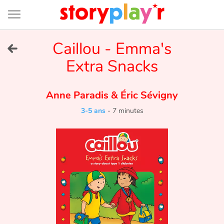
Connexion
Menu
Contenu
Recherche
Bibliothèque
Bas
de
page
Menu
➜
Caillou - Emma's
EN
Extra Snacks
Je me connecte
Anne Paradis
&
Éric Sévigny
Tester gratuitement
3-5 ans
-
7 minutes
Bibliothèque
Prix
Accueil
Contes d'ici et d'ailleurs