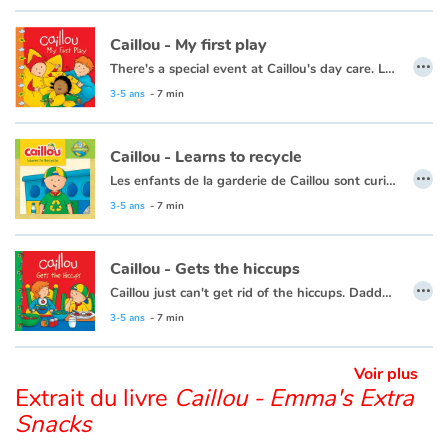
Caillou - My first play
Apprendre les langues
…
There's a special event at Caillou's day care. Leo, Clementine and Caillou are getting ready to be in a play.
This book is also available in French:
Caillou, mon premier spectacle.
Dyslexie, troubles de la lecture
3-5 ans
- 7 min
Nos listes de lecture
Caillou - Learns to recycle
…
Les enfants de la garderie de Caillou sont curieux à propos des nouvelles poubelles de recyclage.
Les plus lus
Cette histoire existe aussi en français :
Caillou apprend à recycler
3-5 ans
- 7 min
Coups de coeur
Caillou - Gets the hiccups
…
Caillou just can't get rid of the hiccups. Daddy, the all-time hiccup cure champion, is there to help.
3-5 ans
- 7 min
Voir plus
Extrait du livre
Caillou - Emma's Extra
Snacks