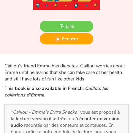
Fable, mythe, littérature et poésie
Princesses et princes, rois, reines et dragons
Lire
Ogres, monstres et sorcières
Ecouter
Héroïnes et héros
Écologie, nature, saisons
Caillou’s friend Emma has diabetes. Caillou worries about
Emma until he learns that she can take care of her health
Les animaux
and still have lots of fun like other kids.
This book is also available in French:
Caillou, les
Voyage, épopée, enquête, aventure
collations d'Emma
.
Autour du monde
"Caillou - Emma's Extra Snacks"
vous est proposé
à
la lecture version illustrée
, ou
à écouter en version
Apprentissage
audio
racontée par des conteurs et conteuses. En
bonus, grâce à notre module de lecture, nous vous