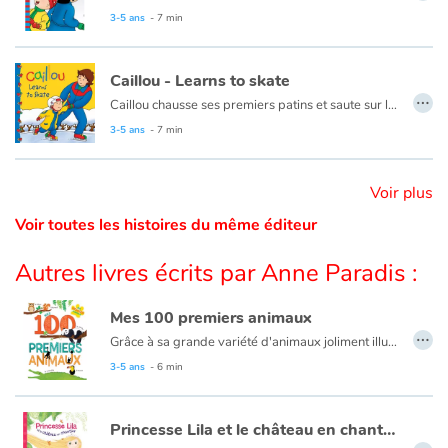
This book is also available in French:
Caillou et le bonhomme de neige
3-5 ans
- 7 min
Catalogue anglais
Caillou - Learns to skate
…
Caillou chausse ses premiers patins et saute sur la glace. Après plusieurs chutes et bien des encouragements de la part de papa et maman, Caillou patine enfin !
Contraste +
Ce livre est aussi disponible en français :
Caillou apprend à patiner
3-5 ans
- 7 min
Aide
Voir plus
Voir toutes les histoires du même éditeur
Accueil
Autres livres écrits par Anne Paradis :
Famille
Mes 100 premiers animaux
Écoles
…
Grâce à sa grande variété d'animaux joliment illustrés et mis en scène dans leur environnement, ce livre aide les plus petits à développer leur vocabulaire et les sensibilise à la diversité du monde animal.
3-5 ans
- 6 min
Médiathèques
Vidéos & Tutoriaux
Princesse Lila et le château en chantier
…