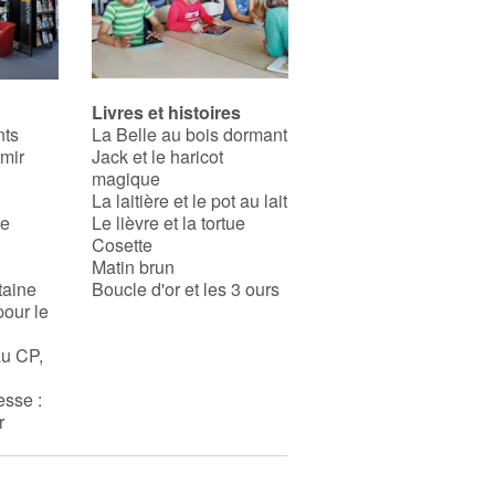
Livres et histoires
nts
La Belle au bois dormant
rmir
Jack et le haricot
magique
La laitière et le pot au lait
se
Le lièvre et la tortue
Cosette
Matin brun
taine
Boucle d'or et les 3 ours
pour le
au CP,
esse :
r