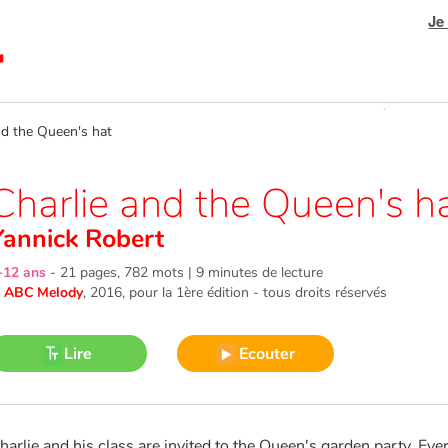
Je
d the Queen's hat
Charlie and the Queen's h
Yannick Robert
-12 ans
-
21 pages, 782 mots | 9 minutes de lecture
©
ABC Melody
, 2016
, pour la 1ère édition - tous droits réservés
Lire
Ecouter
harlie and his class are invited to the Queen's garden party. Ev