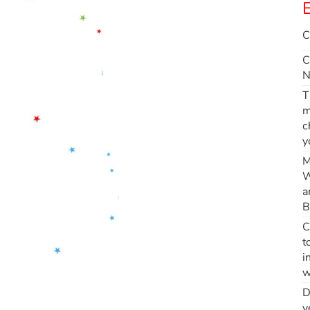
E
C
C
N
T
m
c
y
M
W
a
B
C
t
i
w
D
y