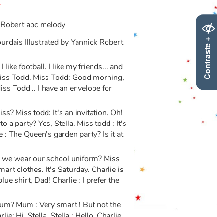
k Robert abc melody
Contraste +
urdais Illustrated by Yannick Robert
 like football. I like my friends... and
s Miss Todd. Miss Todd: Good morning,
ss Todd... I have an envelope for
s? Miss todd: It's an invitation. Oh!
 to a party? Yes, Stella. Miss todd : It's
ie : The Queen's garden party? Is it at
!
Do we wear our school uniform? Miss
art clothes. It's Saturday. Charlie is
lue shirt, Dad! Charlie : I prefer the
, Mum? Mum : Very smart ! But not the
ie: Hi, Stella. Stella : Hello, Charlie.