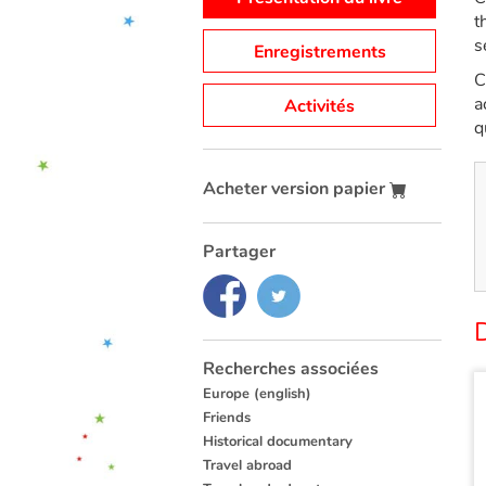
t
s
Enregistrements
C
a
Activités
q
Acheter version papier
Partager
D
Recherches associées
Europe (english)
Friends
Historical documentary
Travel abroad