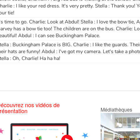
harlie : I like your red dress. It's very pretty. Stella : Thank you! 
our tie!
t's time to go. Charlie: Look at Abdul! Stella : I love the bow tie
arvey has a bow tie too! The children are on the bus. Charlie: Loo
eautiful! Abdul : I can see Buckingham Palace.
tella : Buckingham Palace is BIG. Charlie : I like the guards. The
heir hats are funny! Abdul : I've got my camera. Let's take a phot
tella : Oh, Charlie! Ha ha ha!
écouvrez nos vidéos de
Médiathèques
résentation