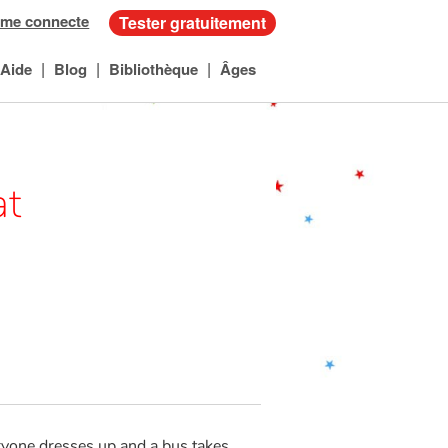
 me connecte
Tester gratuitement
|
|
|
Aide
Blog
Bibliothèque
Âges
at
eryone dresses up and a bus takes