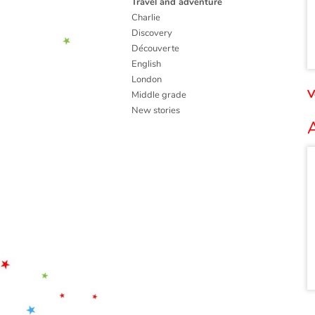
Travel and adventure
Charlie
Discovery
Découverte
English
London
V
Middle grade
New stories
A