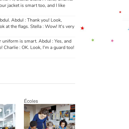
Your jacket is smart too, and I like
, Abdul. Abdul : Thank you! Look,
k at the flags. Stella : Wow! It's very
ir uniform is smart. Abdul : Yes, and
o! Charlie : OK. Look, I'm a guard too!
Écoles