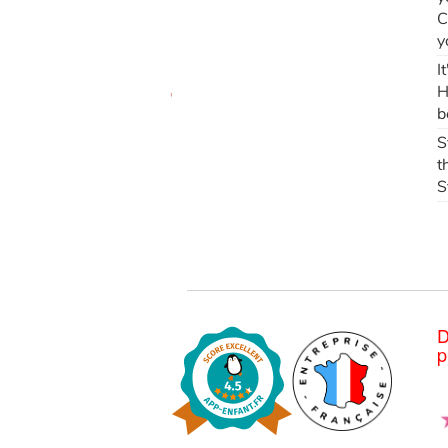
C
y
I
H
b
S
t
S
D
p