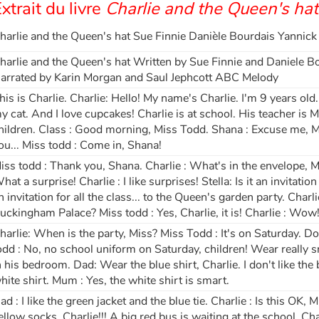
xtrait du livre
Charlie and the Queen's hat
harlie and the Queen's hat Sue Finnie Danièle Bourdais Yannic
harlie and the Queen's hat Written by Sue Finnie and Daniele Bo
arrated by Karin Morgan and Saul Jephcott ABC Melody
his is Charlie. Charlie: Hello! My name's Charlie. I'm 9 years old. I
y cat. And I love cupcakes! Charlie is at school. His teacher i
hildren. Class : Good morning, Miss Todd. Shana : Excuse me, Mi
ou... Miss todd : Come in, Shana!
iss todd : Thank you, Shana. Charlie : What's in the envelope, Mis
hat a surprise! Charlie : I like surprises! Stella: Is it an invitation
n invitation for all the class... to the Queen's garden party. Charl
uckingham Palace? Miss todd : Yes, Charlie, it is! Charlie : Wow
harlie: When is the party, Miss? Miss Todd : It's on Saturday. 
odd : No, no school uniform on Saturday, children! Wear really sm
n his bedroom. Dad: Wear the blue shirt, Charlie. I don't like the b
hite shirt. Mum : Yes, the white shirt is smart.
ad : I like the green jacket and the blue tie. Charlie : Is this OK
ellow socks, Charlie!!! A big red bus is waiting at the school. Charl