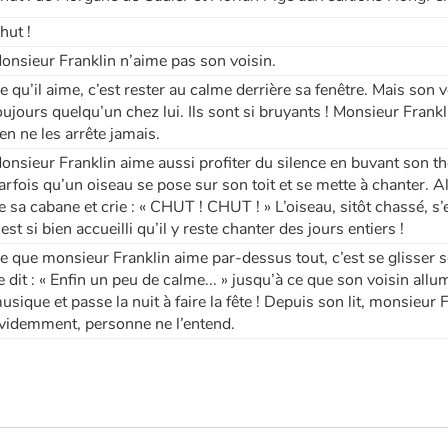
hut !
onsieur Franklin n’aime pas son voisin.
e qu’il aime, c’est rester au calme derrière sa fenêtre. Mais son v
oujours quelqu’un chez lui. Ils sont si bruyants ! Monsieur Frank
ien ne les arrête jamais.
onsieur Franklin aime aussi profiter du silence en buvant son thé
arfois qu’un oiseau se pose sur son toit et se mette à chanter. A
e sa cabane et crie : « CHUT ! CHUT ! » L’oiseau, sitôt chassé, s’en
 est si bien accueilli qu’il y reste chanter des jours entiers !
e que monsieur Franklin aime par-dessus tout, c’est se glisser so
e dit : « Enfin un peu de calme... » jusqu’à ce que son voisin allu
usique et passe la nuit à faire la fête ! Depuis son lit, monsieur
videmment, personne ne l’entend.