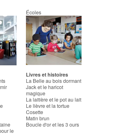
Écoles
Livres et histoires
nts
La Belle au bois dormant
rmir
Jack et le haricot
magique
La laitière et le pot au lait
se
Le lièvre et la tortue
Cosette
Matin brun
taine
Boucle d'or et les 3 ours
pour le