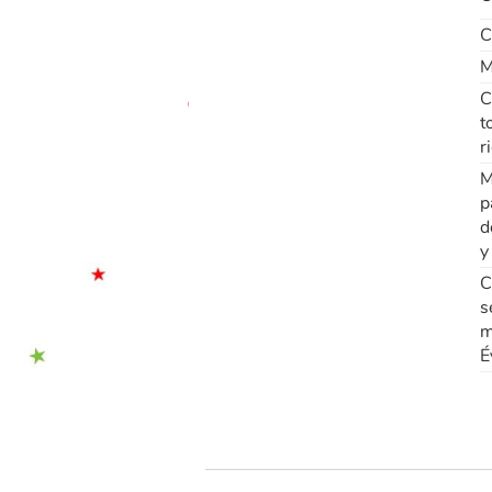
C
M
C
t
r
M
p
d
y
C
s
m
É