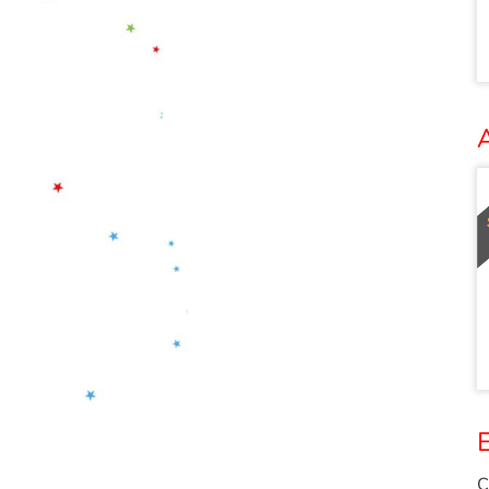
A
E
C