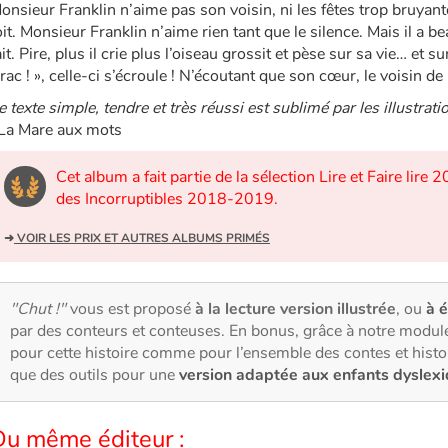
onsieur Franklin n’aime pas son voisin, ni les fêtes trop bruyant
oit. Monsieur Franklin n’aime rien tant que le silence. Mais il a b
ait. Pire, plus il crie plus l’oiseau grossit et pèse sur sa vie… et 
rac ! », celle-ci s’écroule ! N’écoutant que son cœur, le voisin d
e texte simple, tendre et très réussi est sublimé par les illustrat
La Mare aux mots
Cet album a fait partie de la sélection Lire et Faire lire 
des Incorruptibles 2018-2019.
➜
VOIR LES PRIX ET AUTRES ALBUMS PRIMÉS
"Chut !"
vous est proposé
à la lecture version illustrée
, ou
à 
par des conteurs et conteuses. En bonus, grâce à notre modul
pour cette histoire comme pour l’ensemble des contes et hist
que des outils pour une
version adaptée aux enfants dyslex
Du même éditeur :