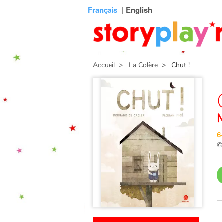
Connexion
Menu
Contenu
Recherche
Bibliothèque
Bas
Français
| English
de
page
Accueil
> La Colère
> Chut !
6