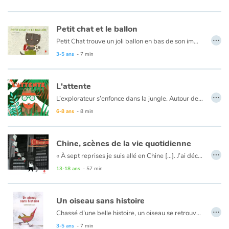
Petit chat et le ballon
…
Petit Chat trouve un joli ballon en bas de son immeuble. Tout heureux, il le rapporte chez lui, au 4ème étage. Mais maman lui dit qu’il doit d’abord s’assurer que ce ballon n’appartient à personne avant de le garder. Il faut demander aux voisins… Petit Chat est très intimidé : sa famille vient juste d’emménager et il ne connaît personne. Ce que Petit Chat ne sait pas encore, c’est que le joli ballon l’aidera à vaincre sa timidité et à se faire des camarades.
3-5 ans
- 7 min
L'attente
…
L’explorateur s’enfonce dans la jungle. Autour de lui, une profusion de couleurs et de bruits. Déterminé, il avance vers son but le plus cher : voir l’oiseau de paradis. Arrivé au point d’observation, débute l'attente, longue. Il a faim, soif. Autour de lui, le monde continue sa course, insensible à sa volonté et son obstination. Effondré, l’homme croit tout espoir perdu. Quand soudain…
6-8 ans
- 8 min
Chine, scènes de la vie quotidienne
…
« À sept reprises je suis allé en Chine […]. J’ai découvert des quartiers paisibles dans des villes folles, des villages en effervescence dans des paysages splendides et l’infinité de minuscules activités tenues par des gens simples qui, comme dans le reste du monde mais en l’exprimant différemment, sourient, râlent, mangent, font du bruit, s’agitent, s’amusent, s’inquiètent, et essaient de s’en sortir pour donner une chance à leurs enfants. »
13-18 ans
- 57 min
Un oiseau sans histoire
…
Chassé d’une belle histoire, un oiseau se retrouve seul dans la neige. Que faire ? Chercher à manger, faire du bruit et des glissades, et trouver quelqu’un à qui raconter tout cela. Mais est-ce si important d’avoir une histoire ? Tous les flocons qui se mettent à tomber ont-ils une histoire ? D’ailleurs, quand on les écoute, on n’entend que le silence. Que c’est beau le silence...
3-5 ans
- 7 min