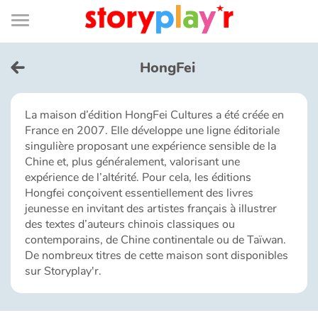
Connexion
Menu
Contenu
Recherche
Bibliothèque
Bas
de
page
Menu
➜
EN
HongFei
Je me connecte
La maison d’édition HongFei Cultures a été créée en
France en 2007. Elle développe une ligne éditoriale
Tester gratuitement
singulière proposant une expérience sensible de la
Chine et, plus généralement, valorisant une
Bibliothèque
expérience de l’altérité. Pour cela, les éditions
Hongfei conçoivent essentiellement des livres
jeunesse en invitant des artistes français à illustrer
Prix
des textes d’auteurs chinois classiques ou
contemporains, de Chine continentale ou de Taïwan.
De nombreux titres de cette maison sont disponibles
Accueil
sur Storyplay'r.
Contes d'ici et d'ailleurs