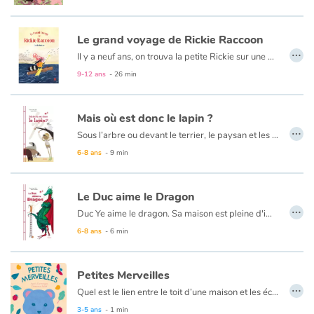
Le grand voyage de Rickie Raccoon
…
Il y a neuf ans, on trouva la petite Rickie sur une plage de l’île de Vancouver. Recueillie par Mme Rosabianca, elle a peu d’amis et aime surtout ramasser les objets échoués. Un jour, les terribles frères Foxy, découvrent que Rickie se transforme en un vrai monstre lorsqu’elle se fâche ! Qui est-elle vraiment et d’où vient-elle ? Pour le savoir, Rickie décide d’embarquer à dos de baleine, direction l’île d’Hokkaïdo où vivent les Tanuki, des êtres possédant le don de métamorphose…
Un album tendre qui donne envie de s’envoler vers d’autres horizons.
9-12 ans
- 26 min
Mais où est donc le lapin ?
…
Sous l’arbre ou devant le terrier, le paysan et les chiens attendent, patiemment. Ils attendent, ils attendent... Ils attendent que le lapin leur tombe entre les mains. Or, en attendant, l’animal malin leur a posé un lapin !
6-8 ans
- 9 min
Le Duc aime le Dragon
…
Duc Ye aime le dragon. Sa maison est pleine d'images du dragon. Jusqu'au jour où le dragon vient en personne lui rendre visite. Duc Yi aime aussi le dragon. Il reçoit en cadeau une peinture de dragon sans pupille. Attention ! Les ajouter pourrait bien permettre au dragon de s’envoler ! C'est pourtant ce que Duc Yi demande au peintre...
6-8 ans
- 6 min
Petites Merveilles
…
Quel est le lien entre le toit d’une maison et les écailles d’un poisson, une roue de vélo et une orange, un parapluie ouvert et un canard en vol ? Pour le savoir, ouvrez
3-5 ans
- 1 min