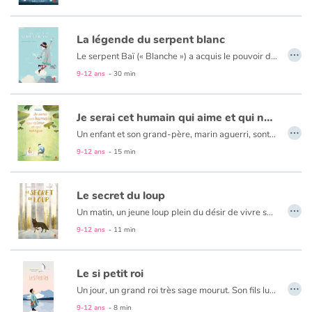
La légende du serpent blanc
…
Le serpent Baï (« Blanche ») a acquis le pouvoir de se transformer en femme. Se rendant au lac de l’Ouest réputé pour sa beauté, Baï y trouve l’amour et se marie avec Xuxian, apothicaire modeste ignorant tout de la vraie nature de son épouse. Offensé par cette union « contre nature », un bonze moraliste veut détruire cette union sincère. Il faudra tout le courage et la force de Baï, enceinte, pour résister à l’intolérance.
9-12 ans
- 30 min
Je serai cet humain qui aime et qui navigue
…
Un enfant et son grand-père, marin aguerri, sont en vacances. L’innocence de l’un, l’assurance de l’autre. Quand ils trouvent un coquillage portant l’inscription « Écoute-moi ! », Grand-père n’entend que la mer. L’enfant, lui, entend un poème. C’est une langue étrange qu’il ne connaît pas. Mais petit à petit, le poème est moins impénétrable pour cet enfant qui se laisse toucher et s’amuse à le traduire à son grand-père. Puis, viendra le temps d’écrire son propre poème.
Un album envoûtant pour petits lecteurs et grands rêveurs.
9-12 ans
- 15 min
Le secret du loup
…
Un matin, un jeune loup plein du désir de vivre sa vie et de trouver un ami quitte la meute. Mais partout dans la forêt, on pense qu’un loup est un loup, gourmand, effrayant et imprévisible. Aussi, tous les animaux le craignent et l’évitent. Même lorsque, tombé à l’eau, il court le plus grand des dangers et crie à l’aide. C’est alors qu’une main lui porte secours, la main d’un enfant…
Un très joli album, touchant et attendrissant, sur l’amitié entre deux personnages que tout oppose !
9-12 ans
- 11 min
Le si petit roi
…
Un jour, un grand roi très sage mourut. Son fils lui succéda mais il était si jeune ! Comment pourrait-il être aussi fort que son père ? Il missionna ses conseillers à travers le monde afin qu’ils lui rapportent tous les savoirs imaginables. Pendant ce temps, le petit roi entra dans sa vie…
Tout en symbole, l’ouvrage rappelle qu’il est important de se consacrer au présent. Car le passé, est déjà dépassé et le futur est toujours à venir...
9-12 ans
- 8 min