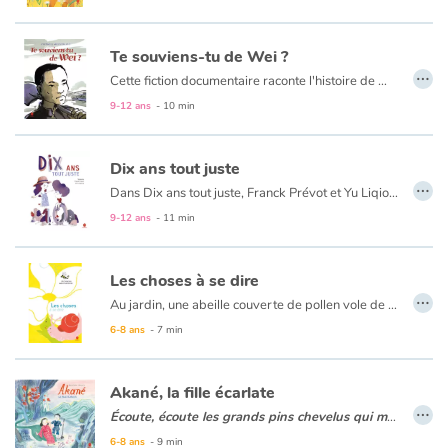
Te souviens-tu de Wei ?
…
Cette fiction documentaire raconte l'histoire de Wei, un travailleur chinois venu en France, comme 140000 autres, prendre part à l’effort de guerre entre 1916 et 1918. Tandis que plus de 20000 mourront, quelques milliers s’installeront à Paris ou en province pour une vie qu’ils n’avaient pas imaginée. Ils formèrent la première immigration chinoise en France.
Un album publié à l’occasion du centenaire de cet épisode très méconnu, pour renouer le fil de notre histoire et consolider notre mémoire.
9-12 ans
- 10 min
Dix ans tout juste
…
Dans Dix ans tout juste, Franck Prévot et Yu Liqiong, deux auteurs sensibles, chacun avec sa culture et sa propre expérience de l’universel, disent le souffle de la vie à 10 ans. Au fil de dix portraits pour l’un et de dix épisodes de vie pour l’autre, ils manifestent la multiplicité des enfants de 10 ans dans le monde, approchent leur diversité et affleurent leurs humeurs singulières.
9-12 ans
- 11 min
Les choses à se dire
…
Au jardin, une abeille couverte de pollen vole de fleur en fleur sans songer à se reposer. Pendant ce temps, un escargot grimpe le long d’une tige sans songer à se hâter. À la fin de la journée, l’abeille rentre chez elle. Esseulée, une fleur salue l’escargot : « Bonsoir escargot ! Et bonne nuit. J’avais tant de choses à dire à l’abeille et tu arrives bien tard... » Ému, l’escargot invite la fleur à lui parler : il retiendra ses mots doux et les transmettra à l’abeille, demain.
6-8 ans
- 7 min
Akané, la fille écarlate
…
Écoute, écoute les grands pins chevelus qui murmurent la légende de la fille écarlate...
Au Japon, sur le mont Takara, s’étend une forêt dont le rythme de la vie est ébranlé : des engins de fer creusent sans soin le sol. Bientôt le silence règne partout dans la forêt blessée. Au pied d’un érable malade, le jeune Akio découvre une fille brûlante de fièvre. L'ayant ramenée à la maison, il la soigne... Mais alors, il comprend : Il faut aussi sauver l'érable qui est une part d'elle-même !
6-8 ans
- 9 min