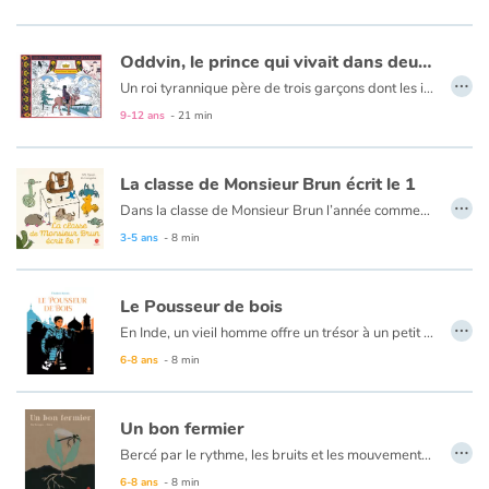
Oddvin, le prince qui vivait dans deux mondes
…
Un roi tyrannique père de trois garçons dont les infirmités respectives (sourd, aveugle et muet) symbolisent ses fautes à l’égard de son peuple, est chassé de son trône. Seul, son deuxième fils, Oddvin, échappe au chaos. Aveugle, guidé par son renne Pernelius, il entame un voyage vers le grand nord au cours duquel il rencontre une série d’animaux. Humble, Oddvin sait recevoir d’eux de précieux présents. Le cœur éclairé, son retour dans le royaume perdu est possible...
9-12 ans
- 21 min
La classe de Monsieur Brun écrit le 1
…
Dans la classe de Monsieur Brun l’année commence par l’apprentissage de l’écriture du chiffre 1. Chacun fait de son mieux. Petit crabe saisit son pinceau à deux pinces, marche de côté, traçant un 1 horizontal ; Petite fourmi écrit un tout petit 1 très difficile à repérer sur la page ; Poussin, lui, a du mal à tenir son stylo : son 1 est tout tordu.Attentif et attentionné, Monsieur Brun trouve une qualité à chaque 1 et finalement à chacun !
3-5 ans
- 8 min
Le Pousseur de bois
…
En Inde, un vieil homme offre un trésor à un petit mendiant : quelques pièces de bois. L’enfant est déçu mais lorsque le vieux se met à les pousser et à conter batailles et expéditions, il se rêve en héros d’aventures. Ainsi initié aux échecs, l’enfant se révèle être un prodige. Alors on l’envoie se mesurer aux meilleurs joueurs du monde… Des années plus tard, couvert de gloire, le champion est de retour au pays. Un jour, il s’arrête à son tour devant une petite mendiante...
6-8 ans
- 8 min
Un bon fermier
…
Bercé par le rythme, les bruits et les mouvements de la nature, on suit pas à pas un paysan venu réveiller en douceur une terre laissée en friche depuis dix ans. Attaché à une culture respectueuse de l’environnement, il est attentif aux conseils des anciens.
6-8 ans
- 8 min