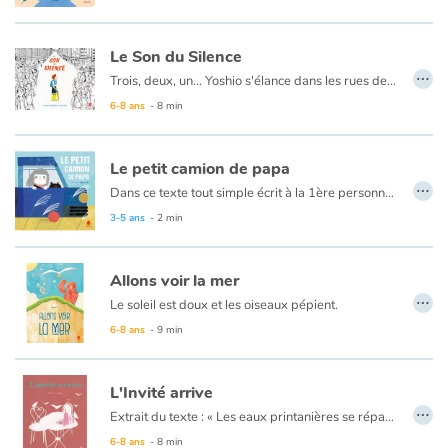
Le Son du Silence
…
Trois, deux, un... Yoshio s'élance dans les rues de Tokyo. Tout autour de lui, les bruits tourbillonnent : celui des flaques d’eau quand il saute dedans, des gouttes de pluie qui crépitent sur son parapluie, le son de son rire qui le fait rire plus fort encore. Quel est ce son étrange ? C'est celui du koto qu’une musicienne accorde. Mais pour elle, ce qu’il y a de plus beau, c’est le
6-8 ans
- 8 min
Le petit camion de papa
…
Dans ce texte tout simple écrit à la 1ère personne du singulier, on suit une fillette partie pour la journée avec papa dans son petit camion. Lui travaille. Elle se laisse transporter au fil du chemin et par leurs chansons préférées à la radio. Au gré des paysages et des paroles, son imagination vagabonde. Comme elle aimerait que ce voyage merveilleux auprès de papa soit sans fin.
3-5 ans
- 2 min
Allons voir la mer
…
Le soleil est doux et les oiseaux pépient.
Un enfant, de dos, dessine à sa table de travail. Près de là, Petite souris savoure ce bon moment. Son ami Ourson songe à la mer si belle. Pourquoi ne pas y aller ? Quelle bonne idée ! On ne sait pas comment faire ? Ça ne fait rien, il y aura toujours une solution ! Plus tard, les parents de l’enfant le découvrent assoupi à sa table. Autour de lui, une souris et un ours en peluche et le dessin de la mer qu’il a fait.
6-8 ans
- 9 min
L'Invité arrive
…
Extrait du texte : « Les eaux printanières se répandent au nord et au sud de ma maison, tandis que des nuées de mouettes passent jour après jour. Je n’avais jamais balayé l’allée aux fleurs, faute de visiteurs ; mon portillon de paille s’ouvre enfin, pour vous accueillir aujourd’hui. […] »
6-8 ans
- 8 min