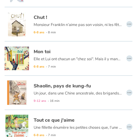
Chut !
…
Monsieur Franklin n’aime pas son voisin, ni les fêtes trop bruyantes, ni cet oiseau qui roucoule sur son toit. Monsieur Franklin n’aime rien tant que le silence. Mais il a beau crier : « CHUT ! CHUT ! », rien n’y fait. Pire, plus il crie plus l’oiseau grossit et pèse sur sa vie… et sur sa maison. Jusqu’à cette nuit où « Crac ! », celle-ci s’écroule ! N’écoutant que son cœur, le voisin de Monsieur Franklin lui vient en aide…
Le texte simple, tendre et très réussi est sublimé par les illustrations de Florian Pigé qui s'est surpassé !
6-8 ans
- 8 min
Mon toi
…
Elle et Lui ont chacun un "chez soi". Mais il y manque un je ne sais quoi. Alors ensemble, ils prennent la route. A chaque rencontre, une cabane qui en dit long sur son habitant : pour celle-là, dessus c’est dessous ; pour cette autre tout est fragile ; à côté, c’est plus baraqué ! Au fil de leur voyage, les deux amis se demandent comment ce serait "chez eux". Evidemment, tout est à construire. Mais déjà, ils ont chacun le demi-plan du royaume de leur rêve commun. Car, c’est sûr, ils s’aiment.
6-8 ans
- 7 min
Shaolin, pays de kung-fu
…
Un jour, dans une Chine ancestrale, des brigands attaquent le village de la petite Mengmeng qui s'enfuit et trouve refuge au monastère de Shaolin. Elle s’y lie d’amitié avec Kun-Yi, jeune pratiquant de KungFu en apprentissage auprès de Maître Jong. Jour après jour, Mengmeng se rétablit et s'initie à la pratique et à la philosophie du Kungfu. Après sa guérison, elle regagne son village, retrouve les siens et aide les villageois à résister aux pillards.
Tout concourt dans cet ouvrage à nous immerger dans une Chine ancestrale aux traditions bien ancrées et à respirer un parfum de spiritualité et d’harmonie.
9-12 ans
- 16 min
Tout ce que j'aime
…
Une fillette énumère les petites choses que, l’une après l’autre, elle déclare aimer plus que tout : sa fenêtre, la confiture, ses chaussures lumineuses, ses crayons, la rivière, son livre, son doudou… et sa maman qu’elle aime vraiment plus que tout. Quand bien même le pot de confiture sera vide, les chaussures trop petites ou le crayon usé, et même si maman et elle changeront, une chose demeurera toujours : la possibilité du bonheur à chaque instant.
Contrairement à ce que l’on pourrait croire, il n’y a rien d’ennuyeux dans cette énumération. D’abord parce que les aquarelles limpides et colorées sont si belles qu’elles pourraient se passer de mots. Ensuite parce que la langue est juste, c’est celle d’une enfant de 5 ou 6 ans.
6-8 ans
- 7 min