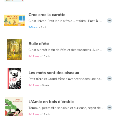
Croc croc la carotte
…
C’est l’hiver. Petit lapin a froid… et faim ! Parti à la recherche de nourriture, il trouve deux carottes sous la neige. Quel bonheur ! Mais c’est une de trop. Elle sera pour son ami Petit singe qui doit avoir froid… et faim. Toc ! Toc ! Comme Petit singe n’est pas chez lui, Petit lapin dépose la carotte sur la table. En fait, Petit singe vient de trouver trois cacahuètes et les a mangées. Rentrant chez lui, il découvre la carotte. « Sans doute le cadeau d’un ami ! ».
"Une belle histoire de partage et de solidarité à redécouvrir !"
3-5 ans
- 8 min
Bulle d'été
…
C'est bientôt la fin de l'été et des vacances. Au bord de la piscine cassée, le temps est comme suspendu pour le jeune garçon qui termine son petit-déjeuner les pieds dans l’eau. Livré à lui-même, l’enfant occupe son temps à mille petites activités et au dessin. L’après-midi, une cape sur le dos, il enfourche son vélo. Quand il a de la chance, il croise Lily dont il ne connaît que le prénom… Demain c’est la rentrée !
9-12 ans
- 10 min
Les mots sont des oiseaux
…
Petit frère et Grand frère s’avancent dans une nature luxuriante vers la mer et vers Shu. Petit-frère aime tant les histoires que Shu raconte. Grand-frère, lui, aime surtout Shu. Les amoureux, c’est ennuyeux… Ils ne s’occupent que d’eux-mêmes ! Alors, pour s’accommoder de sa solitude, Petit-frère imagine des histoires qui l’emportent loin comme le feraient les oiseaux dans le ciel. Shu et Grand-frère ne savent pas ce qu’ils manquent quand un simple bout de bois suffit pour écrire sur le sable.
Petit frère nous donne envie de rêver à notre tour et de raconter nos propres histoires intérieures.
9-12 ans
- 9 min
L'Amie en bois d'érable
…
Tomoko, petite fille sensible et curieuse, reçoit de sa tante une poupée Kokeshi en bois d'érable. Elle l’adore et en fait son amie pour chaque moment de sa vie. Mais un matin d’orage, elle la perd. Chacun la réconforte, lui assurant qu’une bonne âme quelque part prend sans doute soin de sa kokeshi. Des années plus tard, alors qu’elle passe devant une pâtisserie, Tomoko découvre stupéfaite son amie Kokeshi dans la vitrine. Elle entre dans la boutique pour en savoir plus…
Souvent, on soulève la couverture d'un album comme on ouvre une porte. Mais rarement, sur le seuil, une telle beauté saute au visage.
9-12 ans
- 11 min