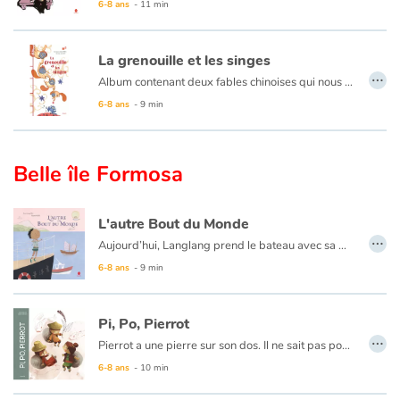
6-8 ans
- 11 min
Catalogue anglais
La grenouille et les singes
…
Album contenant deux fables chinoises qui nous apprennent que les vérités du monde s’offrent toujours partiellement à qui n’y prend garde ! Fable 1 : Une grenouille, du fond de son puits, imagine que le monde est bleu et rond. Une tortue passant par-là, l’invite à voir plus grand. Fable 2 : Faute de vivres, un homme doit réduire la ration quotidienne de ses singes. Alors : beaucoup le matin et peu le soir ou inversement ? À voir !
6-8 ans
- 9 min
Contraste +
Aide
Belle île Formosa
Accueil
L'autre Bout du Monde
…
Aujourd’hui, Langlang prend le bateau avec sa maman : ils vont au village de pêcheurs où habite grand-mère. Le jeune garçon vient d’avoir six ans. Il entrera à l’école demain pour apprendre à lire et à écrire, et aussi à s’y faire des amis. C’est pour cela que grand-mère souhaite lui offrir un cadeau très… symbolique.
Famille
6-8 ans
- 9 min
Écoles
Pi, Po, Pierrot
…
Médiathèques
Pierrot a une pierre sur son dos. Il ne sait pas pourquoi il doit la porter, mais d’aussi loin qu’il s’en souvienne, la pierre a toujours été là, sur son dos. Et il n’est pas le seul ; avec ses deux frères Pi et Po, Pierrot vit dans un royaume paisible où tout le monde porte une pierre sur le dos. Jusqu’au jour où il faudra traverser la rivière pour sauver la princesse…
6-8 ans
- 10 min
Vidéos & Tutoriaux