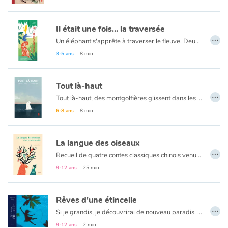
Il était une fois... la traversée
…
Un éléphant s'apprête à traverser le fleuve. Deux tigres amoureux lui demandent de les prendre sur son dos. Puis trois singes, une famille de mangoustes, un jeune cobra et finalement un perroquet. Chargé comme un paquebot, l’éléphant s’élance quand une petite araignée se laisse doucement tomber sur la tête du perroquet. Le fragile équipage vacille… Plouf ! Au fait, quelqu’un a-t-il remarqué la toute petite fourmi qui monte, qui monte depuis le début de l’histoire ?
3-5 ans
- 8 min
Tout là-haut
…
Tout là-haut, des montgolfières glissent dans les airs. Des quoi ? Les ours blancs, engourdis sur la banquise, observent ces drôles de bêtes puis tentent d’en attraper une… juste pour savoir ! À force de volonté, d’ingéniosité et d’acrobaties, ils y parviennent enfin. Certes, le navigateur est surpris et agacé. Mais comment résister à l’envie d’inviter ces curieux à partir explorer le monde en ballon avec lui ? Un livre frais comme l'envie irrésistible des enfants de grandir et de voir le monde.
6-8 ans
- 8 min
La langue des oiseaux
…
Recueil de quatre contes classiques chinois venus du temps où les hommes savaient gagner en sagesse en écoutant les animaux : « La fourmi reconnaissante », « Le loup malin », « Le cerf loyal », et « La pie malicieuse ».
9-12 ans
- 25 min
Rêves d'une étincelle
…
Si je grandis, je découvrirai de nouveau paradis. Devenir grand, c’est s’émerveiller autrement.
9-12 ans
- 2 min