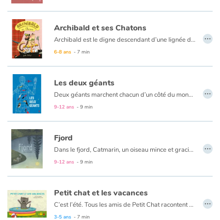
Archibald et ses Chatons
…
Archibald est le digne descendant d’une lignée de chiens de garde. Tout juste diplômé en gardiennage, aboiements et grognements, il est chargé de surveiller une usine... désaffectée. Zélé, il remplit sa mission avec sérieux. Un matin, il trouve un carton suspect. Le renversant sans précaution, il découvre... 4 chatons mignons. Stupéfait, il oublie d’être terrible ! Car sous son air dur, Archibald cache un coeur tendre. C’est ainsi que la vie d’Archibald commence à changer…
6-8 ans
- 7 min
Les deux géants
…
Deux géants marchent chacun d’un côté du monde qu’ils font tourner au rythme de leur pas. Ils marchent, marchent, inlassablement, chacun sa destinée, chacun son caractère. Ils ne se voient jamais. Quand l’un est ici, l’autre est là-bas. Tout le monde le sait. C’est toujours comme ça. Mais que se passerait-il si venait à l’un d’eux l’idée de se retourner ?
9-12 ans
- 9 min
Fjord
…
Dans le fjord, Catmarin, un oiseau mince et gracieux, réunit les autres oiseaux du rivage et leur annonce qu’il a fait une importante découverte : tous sont perchés sur les pages d’un grand livre. Oh ! Pas un livre de papier… Il s’agit du monde qui les entoure. Certains n’y voient que des monts, des vagues, des arbres et des cailloux. Mais à ceux qui prennent le temps de les regarder et les lire, les signes tracés par la nature racontent une histoire pleine de sens.
9-12 ans
- 9 min
Petit chat et les vacances
…
C’est l’été. Tous les amis de Petit Chat racontent ce qu’ils vont faire pendant les vacances : Petite Cane part à la mer ; Petit Écureuil ira d’abord chez Papa, puis en camping à la montagne avec Maman ; Petit Hérisson partira seul en Angleterre pour apprendre l’anglais… De retour à la maison, Petit Chat demande à Papa, à son frère, à sa sœur et finalement à Maman : « Et nous, où allons-nous ? ». La réponse surprendra Petit Chat, mais sa famille a une recette pour le bonheur !
3-5 ans
- 7 min