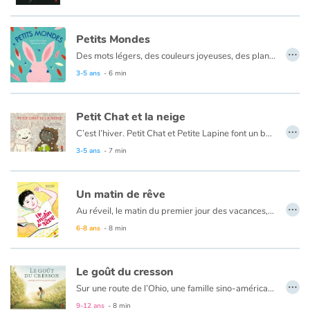
Petits Mondes
…
Des mots légers, des couleurs joyeuses, des plans rapprochés et des surprises nombreuses. Au fil des pages, les oreilles de lapin deviennent des feuilles d'arbres, le nez du chat une fleur. Puis on voit une bouche de grenouille, les yeux d'un hibou et la main d'un enfant qui caresse un arbre. Autant dire... cinq sens comme autant de petits mondes qui surgissent et qu'un cœur aimant embrasse tous ensemble.
3-5 ans
- 6 min
Petit Chat et la neige
…
C’est l’hiver. Petit Chat et Petite Lapine font un bonhomme de neige, une bataille de boules de neige, une partie de cache-cache dans la neige… Ça, ce n’est pas drôle : Petite Lapine est aussi blanche que la neige ; Petit Chat ne la trouve jamais. Allons dans la cave. Mais Petit Chat est noir comme le charbon ; son amie ne le trouve jamais. De retour dehors, Petite Lapine n’est plus toute blanche et Petit Chat est couvert de flocons. Maintenant, jouer à cache-cache, c’est vraiment drôle !
3-5 ans
- 7 min
Un matin de rêve
…
Au réveil, le matin du premier jour des vacances, les yeux encore fermés, un enfant se remémore quelques moments de la journée passée : la fin de l’école, le calme à la maison, les jeux avec son frère, son anniversaire, le voyage en voiture jusque chez ses grands-parents...
Hier, il n’y avait pas un nuage dans sa tête. Aujourd’hui, il fait un beau soleil et le ciel est tout bleu.
6-8 ans
- 8 min
Le goût du cresson
…
Sur une route de l’Ohio, une famille sino-américaine ramasse du cresson sauvage. Alors que les parents y mettent tout leur cœur et que leur jeune garçon s’amuse beaucoup, leur fille vit ce ramassage comme une honte. De retour à la maison, elle boude le plat cuisiné par sa mère qui décide alors de lui révéler un épisode douloureux de sa propre enfance passée en Chine et dans lequel le cresson a joué un rôle. Ce soir-là, le cresson a le goût des retrouvailles entre les membres d’une même famille séparés par ce secret familial.
9-12 ans
- 8 min