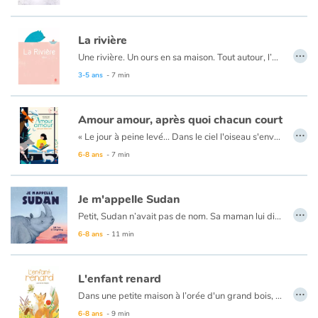
La rivière
…
Une rivière. Un ours en sa maison. Tout autour, l’eau coule comme le temps passe. Ne faut-il pas partir ? Pour où ? Avec qui ? Pourquoi ? L’appel au départ est le plus fort. Débute alors une calme pérégrination aux allures d’aventure. Jusqu’au retour final.
Au fil d’un texte simple comme une comptine et d’illustrations douces comme la fraîcheur un jour d’été, ce voyage fait naître des questions sans être pressé d’apporter des réponses.
3-5 ans
- 7 min
Amour amour, après quoi chacun court
…
« Le jour à peine levé... Dans le ciel l'oiseau s'envole déjà vers qui le cajolera »
Entrez dans la ritournelle avec renarde, souris, cerf, ourson,... Chacun cherche qui lui donnera de l'amour. Au fil de la journée, cette ribambelle tendre et variée d'animaux en quête d'affection entraine l’enfant vers l'ultime question : et lui, qui bercera-t-il ? La double page finale laisse deviner une réponse aussi réconfortante que le lien entre l'enfant et son parent.
6-8 ans
- 7 min
Je m'appelle Sudan
…
Petit, Sudan n’avait pas de nom. Sa maman lui disait : « Les rhinocéros n’ont pas besoin de nom. Quand tu veux faire savoir qui tu es, montre simplement ta corne ! » Mais bientôt, des braconniers tuèrent sa maman pour lui voler sa corne. Pour le protéger, on l'emporta très loin, dans un zoo où son soigneur lui donna son nom. Il y grandit, y aura une belle corne, se la cassera, mais elle repoussera. Il y vieillit et un jour, enfin, on le ramena dans sa savane natale.
6-8 ans
- 11 min
L'enfant renard
…
Dans une petite maison à l’orée d'un grand bois, une maman est démunie : son petit s’y sent à l’étroit. Il est renard ; elle le laisse s'enfuir. Quand ils se voient, elle lui raconte qu’elle aussi fut renarde puis qu'elle a construit sa maison. Un jour, il revient : il a faim, froid, besoin de réconfort ; elle l’accueille. Il grandit, se transforme. Maman, elle sait qu’il repartira. En attendant, tendrement, patiemment, elle l'écoute lui raconter ses aventures futures.
6-8 ans
- 9 min