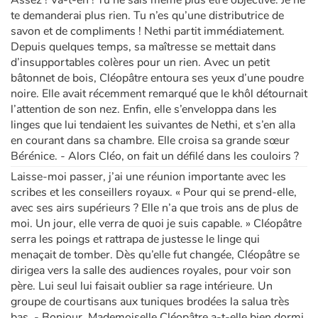
te demanderai plus rien. Tu n’es qu’une distributrice de
savon et de compliments ! Nethi partit immédiatement.
Depuis quelques temps, sa maîtresse se mettait dans
d’insupportables colères pour un rien. Avec un petit
bâtonnet de bois, Cléopâtre entoura ses yeux d’une poudre
noire. Elle avait récemment remarqué que le khôl détournait
l’attention de son nez. Enfin, elle s’enveloppa dans les
linges que lui tendaient les suivantes de Nethi, et s’en alla
en courant dans sa chambre. Elle croisa sa grande sœur
Bérénice. - Alors Cléo, on fait un défilé dans les couloirs ?
Laisse-moi passer, j’ai une réunion importante avec les
scribes et les conseillers royaux. « Pour qui se prend-elle,
avec ses airs supérieurs ? Elle n’a que trois ans de plus de
moi. Un jour, elle verra de quoi je suis capable. » Cléopâtre
serra les poings et rattrapa de justesse le linge qui
menaçait de tomber. Dès qu’elle fut changée, Cléopâtre se
dirigea vers la salle des audiences royales, pour voir son
père. Lui seul lui faisait oublier sa rage intérieure. Un
groupe de courtisans aux tuniques brodées la salua très
bas. - Bonjour. Mademoiselle Cléopâtre a-t-elle bien dormi