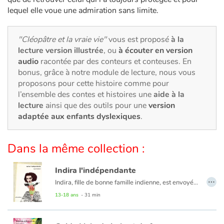
Art, espace, activité
lequel elle voue une admiration sans limite.
Documentaires
"Cléopâtre et la vraie vie"
vous est proposé
à la
lecture version illustrée
, ou
à écouter en version
En famille
audio
racontée par des conteurs et conteuses. En
bonus, grâce à notre module de lecture, nous vous
Quotidien et loisirs
proposons pour cette histoire comme pour
l’ensemble des contes et histoires une
aide à la
À l'école
lecture
ainsi que des outils pour une
version
adaptée aux enfants dyslexiques
.
Fêtes et évènements
Dans la même collection :
Amour et amitié
Indira l'indépendante
Sujets de société
…
Indira, fille de bonne famille indienne, est envoyée en Angleterre pour y poursuivre ses études et y parfaire son éducation. Elève studieuse mais révoltée par la misère de l’Inde, son pays, Indira se lie d’amitié avec un jeune britannique qui lui fait pénétrer un cercle de jeunes activistes révolutionnaires. La jeune fille se retrouve confrontée à des choix : l’amour et la violence ou le renoncement et la paix. Indira Gandhi est devenue Premier Ministre du gouvernement indien de 1966 à 1977 puis de 1980 à 1984.
13-18 ans
- 31 min
Émotions et sentiments
Formats et illustrations