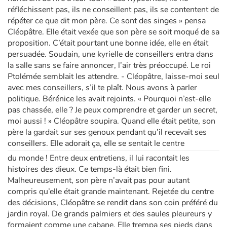
réfléchissent pas, ils ne conseillent pas, ils se contentent de
répéter ce que dit mon père. Ce sont des singes » pensa
Cléopâtre. Elle était vexée que son père se soit moqué de sa
proposition. C’était pourtant une bonne idée, elle en était
persuadée. Soudain, une kyrielle de conseillers entra dans
la salle sans se faire annoncer, l’air très préoccupé. Le roi
Ptolémée semblait les attendre. - Cléopâtre, laisse-moi seul
avec mes conseillers, s’il te plaît. Nous avons à parler
politique. Bérénice les avait rejoints. « Pourquoi n’est-elle
pas chassée, elle ? Je peux comprendre et garder un secret,
moi aussi ! » Cléopâtre soupira. Quand elle était petite, son
père la gardait sur ses genoux pendant qu’il recevait ses
conseillers. Elle adorait ça, elle se sentait le centre
du monde ! Entre deux entretiens, il lui racontait les
histoires des dieux. Ce temps-là était bien fini.
Malheureusement, son père n’avait pas pour autant
compris qu’elle était grande maintenant. Rejetée du centre
des décisions, Cléopâtre se rendit dans son coin préféré du
jardin royal. De grands palmiers et des saules pleureurs y
formaient comme une cabane. Elle trempa ses pieds dans