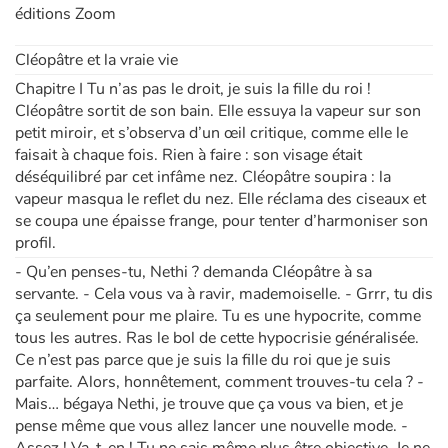
éditions Zoom
Apprendre les langues
Cléopâtre et la vraie vie
Chapitre I Tu n’as pas le droit, je suis la fille du roi !
Dyslexie, troubles de la lecture
Cléopâtre sortit de son bain. Elle essuya la vapeur sur son
petit miroir, et s’observa d’un œil critique, comme elle le
Nos listes de lecture
faisait à chaque fois. Rien à faire : son visage était
déséquilibré par cet infâme nez. Cléopâtre soupira : la
Les plus lus
vapeur masqua le reflet du nez. Elle réclama des ciseaux et
se coupa une épaisse frange, pour tenter d’harmoniser son
profil.
Coups de coeur
- Qu’en penses-tu, Nethi ? demanda Cléopâtre à sa
servante. - Cela vous va à ravir, mademoiselle. - Grrr, tu dis
ça seulement pour me plaire. Tu es une hypocrite, comme
tous les autres. Ras le bol de cette hypocrisie généralisée.
Ce n’est pas parce que je suis la fille du roi que je suis
parfaite. Alors, honnêtement, comment trouves-tu cela ? -
Mais… bégaya Nethi, je trouve que ça vous va bien, et je
pense même que vous allez lancer une nouvelle mode. -
Assez ! Va-t-en ! Tu ne sais même plus être objective. Je ne