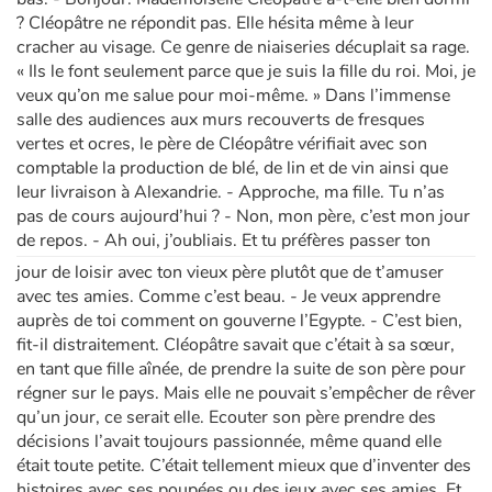
? Cléopâtre ne répondit pas. Elle hésita même à leur
cracher au visage. Ce genre de niaiseries décuplait sa rage.
« Ils le font seulement parce que je suis la fille du roi. Moi, je
veux qu’on me salue pour moi-même. » Dans l’immense
salle des audiences aux murs recouverts de fresques
vertes et ocres, le père de Cléopâtre vérifiait avec son
comptable la production de blé, de lin et de vin ainsi que
leur livraison à Alexandrie. - Approche, ma fille. Tu n’as
pas de cours aujourd’hui ? - Non, mon père, c’est mon jour
de repos. - Ah oui, j’oubliais. Et tu préfères passer ton
jour de loisir avec ton vieux père plutôt que de t’amuser
avec tes amies. Comme c’est beau. - Je veux apprendre
auprès de toi comment on gouverne l’Egypte. - C’est bien,
fit-il distraitement. Cléopâtre savait que c’était à sa sœur,
en tant que fille aînée, de prendre la suite de son père pour
régner sur le pays. Mais elle ne pouvait s’empêcher de rêver
qu’un jour, ce serait elle. Ecouter son père prendre des
décisions l’avait toujours passionnée, même quand elle
était toute petite. C’était tellement mieux que d’inventer des
histoires avec ses poupées ou des jeux avec ses amies. Et