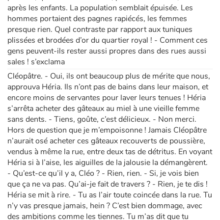
après les enfants. La population semblait épuisée. Les
hommes portaient des pagnes rapiécés, les femmes
presque rien. Quel contraste par rapport aux tuniques
plissées et brodées d’or du quartier royal ! - Comment ces
gens peuvent-ils rester aussi propres dans des rues aussi
sales ! s’exclama
Cléopâtre. - Oui, ils ont beaucoup plus de mérite que nous,
approuva Héria. Ils n’ont pas de bains dans leur maison, et
encore moins de servantes pour laver leurs tenues ! Héria
s’arrêta acheter des gâteaux au miel à une vieille femme
sans dents. - Tiens, goûte, c’est délicieux. - Non merci.
Hors de question que je m’empoisonne ! Jamais Cléopâtre
n’aurait osé acheter ces gâteaux recouverts de poussière,
vendus à même la rue, entre deux tas de détritus. En voyant
Héria si à l’aise, les aiguilles de la jalousie la démangèrent.
- Qu’est-ce qu’il y a, Cléo ? - Rien, rien. - Si, je vois bien
que ça ne va pas. Qu’ai-je fait de travers ? - Rien, je te dis !
Héria se mit à rire. - Tu as l’air toute coincée dans la rue. Tu
n’y vas presque jamais, hein ? C’est bien dommage, avec
des ambitions comme les tiennes. Tu m’as dit que tu