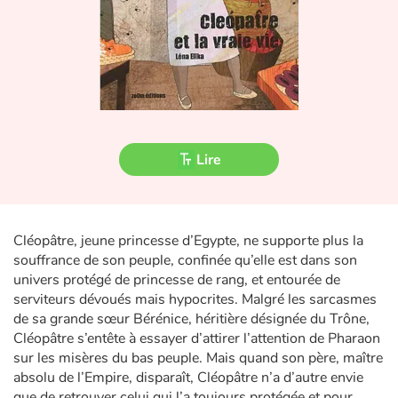
Fable, mythe, littérature et poésie
Princesses et princes, rois, reines et dragons
Ogres, monstres et sorcières
Héroïnes et héros
Lire
Écologie, nature, saisons
Les animaux
Cléopâtre, jeune princesse d’Egypte, ne supporte plus la
souffrance de son peuple, confinée qu’elle est dans son
Voyage, épopée, enquête, aventure
univers protégé de princesse de rang, et entourée de
serviteurs dévoués mais hypocrites. Malgré les sarcasmes
Autour du monde
de sa grande sœur Bérénice, héritière désignée du Trône,
Cléopâtre s’entête à essayer d’attirer l’attention de Pharaon
Apprentissage
sur les misères du bas peuple. Mais quand son père, maître
absolu de l’Empire, disparaît, Cléopâtre n’a d’autre envie
que de retrouver celui qui l’a toujours protégée et pour