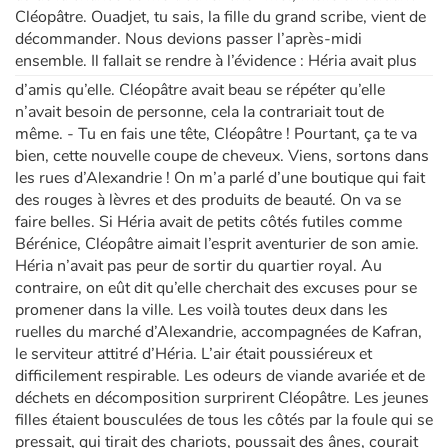
Cléopâtre. Ouadjet, tu sais, la fille du grand scribe, vient de
décommander. Nous devions passer l’après-midi
ensemble. Il fallait se rendre à l’évidence : Héria avait plus
d’amis qu’elle. Cléopâtre avait beau se répéter qu’elle
n’avait besoin de personne, cela la contrariait tout de
même. - Tu en fais une tête, Cléopâtre ! Pourtant, ça te va
bien, cette nouvelle coupe de cheveux. Viens, sortons dans
les rues d’Alexandrie ! On m’a parlé d’une boutique qui fait
des rouges à lèvres et des produits de beauté. On va se
faire belles. Si Héria avait de petits côtés futiles comme
Bérénice, Cléopâtre aimait l’esprit aventurier de son amie.
Héria n’avait pas peur de sortir du quartier royal. Au
contraire, on eût dit qu’elle cherchait des excuses pour se
promener dans la ville. Les voilà toutes deux dans les
ruelles du marché d’Alexandrie, accompagnées de Kafran,
le serviteur attitré d’Héria. L’air était poussiéreux et
difficilement respirable. Les odeurs de viande avariée et de
déchets en décomposition surprirent Cléopâtre. Les jeunes
filles étaient bousculées de tous les côtés par la foule qui se
pressait, qui tirait des chariots, poussait des ânes, courait