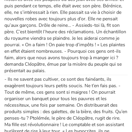
puis pendant ce temps, elle était avec son père. Bérénice,
elle, ne s’intéressait à rien. Elle passait sa vie à choisir de
nouvelles robes avec toujours plus d’or. Elle ne pensait
qu’aux garçons. Drôle de reine… - Assieds-toi là, fit son
père. C’est bientôt l’heure des réclamations. Un échantillon
du royaume viendra se plaindre. Je les aiderai comme je
pourrai. « On a faim ! On paie trop d’impôts ! » Les plaintes
en effet étaient nombreuses. - Pourquoi ces gens ont-ils
faim, alors que nous avons toujours trop à manger ici ?
demanda Cléopâtre, émue par la misère du peuple qui se
présentait au palais.
- Ils ne savent pas cultiver, ce sont des fainéants, ils
exagèrent toujours leurs petits soucis. Ne t’en fais pas. -
Tout de même, ces gens sont si maigres ! On pourrait
organiser un banquet pour tous les pauvres et les
nécessiteux, une fois par semaine. On distribuerait des
produits simples : des galettes, de la bière, des fruits. Qu’en
penses-tu ? Ptolémée, le père de Cléopâtre, rugit de rire.
Ma fille est révolutionnaire ! Le comptable et son assistant
hurlèrent de rire à leur tour. « Les hypocrites, ils ne