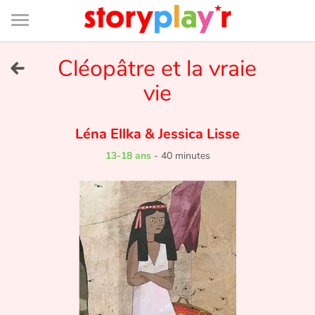
Connexion
Menu
Contenu
Recherche
Bibliothèque
Bas
de
page
Menu
➜
Cléopâtre et la vraie
EN
vie
Je me connecte
Léna Ellka
&
Jessica Lisse
Tester gratuitement
13-18 ans
-
40 minutes
Bibliothèque
Prix
Accueil
Contes d'ici et d'ailleurs