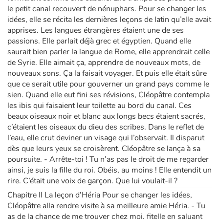
le petit canal recouvert de nénuphars. Pour se changer les
idées, elle se récita les dernières leçons de latin qu’elle avait
apprises. Les langues étrangères étaient une de ses
passions. Elle parlait déjà grec et égyptien. Quand elle
saurait bien parler la langue de Rome, elle apprendrait celle
de Syrie. Elle aimait ça, apprendre de nouveaux mots, de
nouveaux sons. Ça la faisait voyager. Et puis elle était sûre
que ce serait utile pour gouverner un grand pays comme le
sien. Quand elle eut fini ses révisions, Cléopâtre contempla
les ibis qui faisaient leur toilette au bord du canal. Ces
beaux oiseaux noir et blanc aux longs becs étaient sacrés,
c’étaient les oiseaux du dieu des scribes. Dans le reflet de
l’eau, elle crut deviner un visage qui l’observait. Il disparut
dès que leurs yeux se croisèrent. Cléopâtre se lança à sa
poursuite. - Arrête-toi ! Tu n’as pas le droit de me regarder
ainsi, je suis la fille du roi. Obéis, au moins ! Elle entendit un
rire. C’était une voix de garçon. Que lui voulait-il ?
Chapitre II La leçon d’Héria Pour se changer les idées,
Cléopâtre alla rendre visite à sa meilleure amie Héria. - Tu
as de la chance de me trouver chez moi, fitelle en saluant