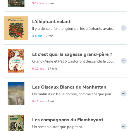
9-12 ans
- 9 min
L'éléphant volant
…
Il y a de cela fort longtemps, les éléphants avaient des ailes, de belles ailes colorées, et les dieux les chevauchaient à travers les nuages.
Mais un jour, l'éléphant du roi des dieux désobéit à son maître, et descendit sur la terre...
3-5 ans
- 7 min
Et c’est quoi la sagesse grand-père ?
…
Grand-Aigle et Petit-Castor ont descendu le cours tumultueux de la rivière jusqu’aux rives tranquilles du lac Massawippi. Là, assis au bord de l’eau, sous le ciel piqueté d’étoiles d’une nuit de pleine lune, le vieux sage raconte à son petit-fils la naissance du peuple amérindien, un jour de grande paix, aux premières lueurs du tout premier matin du monde.
9-12 ans
- 17 min
Les Oiseaux Blancs de Manhattan
…
Un matin d'un bel automne, comme chaque jour, elle est partie dans un taxi jaune...
9-12 ans
- 1 min
Les compagnons du Flamboyant
…
Un roman historique palpitant.