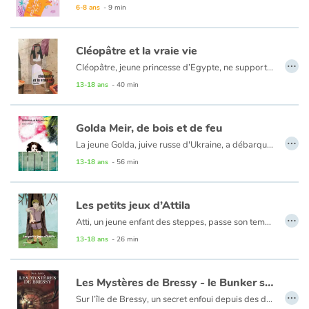
6-8 ans
- 9 min
Cléopâtre et la vraie vie
…
Cléopâtre, jeune princesse d’Egypte, ne supporte plus la souffrance de son peuple, confinée qu’elle est dans son univers protégé de princesse de rang, et entourée de serviteurs dévoués mais hypocrites. Malgré les sarcasmes de sa grande sœur Bérénice, héritière désignée du Trône, Cléopâtre s’entête à essayer d’attirer l’attention de Pharaon sur les misères du bas peuple. Mais quand son père, maître absolu de l’Empire, disparaît, Cléopâtre n’a d’autre envie que de retrouver celui qui l’a toujours protégée et pour lequel elle voue une admiration sans limite.
13-18 ans
- 40 min
Golda Meir, de bois et de feu
…
La jeune Golda, juive russe d'Ukraine, a débarqué dans le Middle West américain avec sa famille pour fuir la misère et les pogroms. Mais la vie dans le Wisconsin n'est guère plus reluisante que dans son pays natal. Son village est tyrannisé par un shérif alcoolique, raciste et violent. Cependant, Golda parvient à se lier avec Samy Brown, un vieil ouvrier noir qui veille sur elle affectueusement. Leur vie misérable pourrait être supportable, si le shérif n'avait juré leur perte.
13-18 ans
- 56 min
Les petits jeux d’Attila
…
Atti, un jeune enfant des steppes, passe son temps à jouer aux Latroncules (une sorte de jeu d'échecs asiatique) avec ses amis. L'enfant, benjamin de la fratrie, est brillant et réputé comme tel. Mais quand son frère aîné lui fait découvrir les vertus mortifères d'une plante anodine, Moundi qui deviendra plus tard Attila, ne peut s'empêcher de l'expérimenter sur tous les animaux qu'il rencontre. Une vocation semble née pour ce stratège en herbe, expérimenter les germes de la destruction. Vocation qui le poussera à devenir « le Fléau » du Monde
13-18 ans
- 26 min
Les Mystères de Bressy - le Bunker secret
…
Sur l’île de Bressy, un secret enfoui depuis des décennies attend d’être découvert. Quand Willy, Constance et Marie tombent sur un mystérieux bunker datant de la Seconde Guerre mondiale, leur curiosité les entraîne dans une aventure haletante. Entre légendes oubliées, symboles mystérieux et documents historiques énigmatiques, le trio plonge dans un dédale de mystères où passé et présent se mêlent.