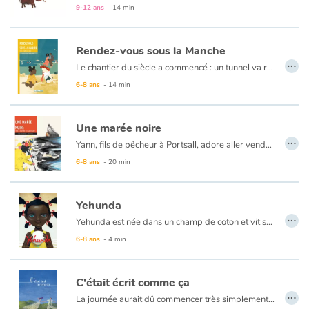
9-12 ans
- 14 min
Catalogue anglais
Rendez-vous sous la Manche
…
Le chantier du siècle a commencé : un tunnel va relier la France et la Grande-Bretagne. Tout le monde ne parle que de ça ! D’ailleurs, le père de Rosa, spécialiste des constructions souterraines, vient d’être appelé pour travailler sur cet incroyable projet. Rosa, elle, n’est pas emballée : elle va quitter ses amis, son école et la Martinique pour déménager à Sangatte, dans le Pas-de-Calais. « Un jour ailleurs », des histoires pour découvrir un évènement marquant du XXe siècle.
6-8 ans
- 14 min
Contraste +
Aide
Une marée noire
…
Yann, fils de pêcheur à Portsall, adore aller vendre les poissons au port avec son père. Il les arrange, rajoute de la glace et joue au marchand.
Accueil
Mais un jour la mer est agitée. La tempête et le vent apportent une odeur nauséabonde et une très mauvaise nouvelle : l'Amoco Cadiz a fait naufrage.
6-8 ans
- 20 min
Un jour ailleurs, des histoires pour découvrir un événement marquant du XXe siècle.
Famille
Yehunda
…
Yehunda est née dans un champ de coton et vit sous le soleil, les yeux éclatants de lumière. Yehunda a un secret qu'elle ne retrouve qu'à la nuit tombée. Son secret a les cheveux blonds et la peau aussi claire que la sienne est foncée. Ensemble, ils construisent leurs rêves, s'allégeant du poids écrasant de la discipline imposée par les maîtres. Mais un jour, peut-être seront-ils libres de réaliser leurs rêves.
Écoles
6-8 ans
- 4 min
Médiathèques
C'était écrit comme ça
…
Vidéos & Tutoriaux
La journée aurait dû commencer très simplement. Les volets se seraient ouverts. On aurait humé l’air, du haut des balcons. On aurait enfilé les jupes et les caleçons... préparé la chicorée. On se serait disputé, ou embrassé. Mais le 9 juin 1944, un compte à rebours avait débuté quelque part...