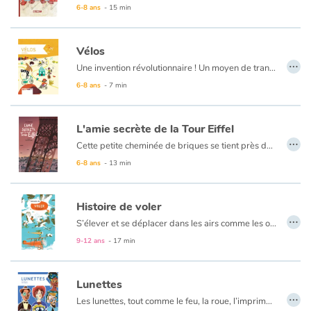
6-8 ans
- 15 min
Vélos
…
Une invention révolutionnaire ! Un moyen de transport écologique. Il libère les femmes, fait la révolution en Chine, remplace les voitures quand il n'y a plus d'essence. On s'en sert même pour faire le Tour de France. Partout dans le monde, les vélos sont indispensables.
6-8 ans
- 7 min
L'amie secrète de la Tour Eiffel
…
Cette petite cheminée de briques se tient près du pilier ouest. Elle connaît la tour sur le bout des doigts et raconte son histoire selon son point de vue. Elle est d’abord très jalouse de son succès. Cette « asperge de pacotille » l’agace, à regarder tout le monde d’en haut !
La petite cheminée raconte le chantier, Gustave Eiffel, l’exposition universelle de 1889, les différentes « robes » de la tour. Finalement, celle-ci deviendra sa « gigantesque amie ».
6-8 ans
- 13 min
Histoire de voler
…
S’élever et se déplacer dans les airs comme les oiseaux, se libérer de la pesanteur terrestre et repousser les limites. Voler est un rêve aussi vieux que l’humanité. Un rêve devenu réalité grâce à des inventeurs de génie et des pilotes intrépides.
Histoire de … des documentaires pour nous étonner, observer et nous interroger sur le monde qui nous entoure.
9-12 ans
- 17 min
Lunettes
…
Les lunettes, tout comme le feu, la roue, l’imprimerie, le téléphone ou l’avion sont considérées comme l’une des plus grandes inventions de l’humanité ! Elles permettent de corriger nos défauts de vision et de se protéger du soleil ou de la poussière. Mais pour en arriver là, il a fallu des siècles de réflexion et d’inventions ! Ainsi, ce livre nous emmène à la découverte de l’évolution des lunettes : d’abord simple plaque ou boule de verre, elles deviendront des bésicles au XVe siècle et il faudra attendre 500 ans pour...