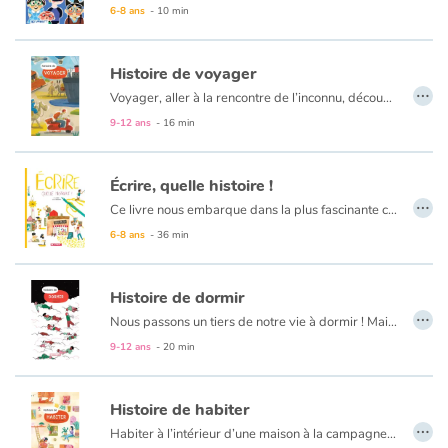
6-8 ans
- 10 min
Histoire de voyager
…
Voyager, aller à la rencontre de l’inconnu, découvrir le monde, proche ou lointain. Se rendre compte qu’entre ici et là-bas, tout est à la fois différent et semblable. Mais depuis quand voyageons-nous ? Qu’est-ce qui pousse l’homme à explorer de nouveaux horizons pour finalement rentrer chez lui la tête pleine de couleurs ? Car de tout temps, les hommes, les animaux, les plantes et surtout les idées ont beaucoup circulé !!
Histoire de… une nouvelle collection de documentaires innovants pour nous étonner, observer et nous interroger sur le monde qui nous entoure.
9-12 ans
- 16 min
Écrire, quelle histoire !
…
Ce livre nous embarque dans la plus fascinante conquête de l'être humain : l'écriture. En effet, l'écrit garde la trace de nos activités, de nos lois, de nos idées à travers les siècles. Il note la parole, la musique ou la danse. C'est un puissant moyen d'expression, outil de domination ou symbole de résistance qui continue de se réinventer au XXIe siècle.
6-8 ans
- 36 min
Histoire de dormir
…
Nous passons un tiers de notre vie à dormir ! Mais dormons-nous de la même manière ? Au même moment ?
9-12 ans
- 20 min
Histoire de… des documentaires pour nous étonner, observer et nous interroger sur le monde qui nous entoure.
Histoire de habiter
…
Habiter à l’intérieur d’une maison à la campagne, d’une tente sur le bord d’un trottoir, d’une caravane sur la route…