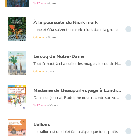
9-12 ans
- 8 min
À la poursuite du Niurk niurk
…
Lune et Gââ suivent un niurk-niurk dans la grotte du temps. Ils y croiseront une momie et un mastodonte, La Fontaine, Napoléon, Vercingétorix…
Fiction documentaire prétexte à une découverte des collections du musée Crozatier du Puy-en-Velay.
6-8 ans
- 10 min
Le coq de Notre-Dame
…
Tout là-haut, à chatouiller les nuages, le coq de Notre-Dame trônait sur tout Paris. Quelle vue ! Décoiffant par grand vent mais il aimait ça ! On naît girouette, ou on ne l’est pas. Un soir d’avril pourtant, tout bascula… un incendie attaqua la cathédrale. Allait-il finir en coq à la broche ?
6-8 ans
- 8 min
Madame de Beaupoil voyage à Londres
…
Dans son journal, Rodolphe nous raconte son voyage scolaire à Londres avec Madame de Beaupoil. Cette prof pas comme les autres est passionnée par l’Angleterre : son histoire, sa culture… ses rugbymen ! Entre deux visites, la classe et son professeur vont faire la connaissance de Jack qui fera un bout de chemin avec eux. Et il semblerait que cet ancien rugbyman aux oreilles gonflées à l’hélium ne soit pas indifférent au charme fantasque de Madame de Beaupoil…
9-12 ans
- 29 min
Ballons
…
Le ballon est un objet fantastique que tous, petits et grands connaissent depuis la nuit des temps. Qu’il s’agisse de le lancer, shooter, dribbler ou l’intercepter, une grosse balle qui rebondit suffit pour s’amuser pendant des heures, seul ou en groupe. Car avec un ballon, l’essentiel reste le plaisir de jouer.