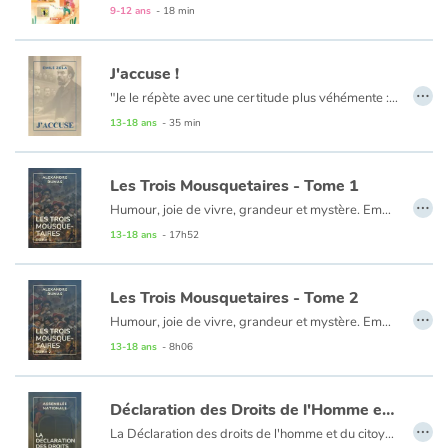
Vivre dans un village, un quartier, un immeuble… Partager ce dedans et ce dehors, avec sa famille, des amis, des voisins…
9-12 ans
- 18 min
Habiter, c’est vivre ensemble.
J'accuse !
…
"Je le répète avec une certitude plus véhémente : la vérité est en marche et rien ne l'arrêtera." C'est en 1898, dans une lettre ouverte au président de la République Félix Faure, qu'Émile Zola assène cette magnifique formule. Rappelons le contexte : le capitaine Dreyfus a été accusé d'espionnage au profit de l'Allemagne, contre toute raison. Condamné, il est la preuve vivante d'un climat d'antisémitisme nauséabond. Il apparaît rapidement que le vrai coupable est le commandant Esterhazy. Mais l'armée ne veut pas se déjuger...."
13-18 ans
- 35 min
Les Trois Mousquetaires - Tome 1
…
Humour, joie de vivre, grandeur et mystère. Emmenés par la verve prodigieuse de Dumas, d'Artagnan, Athos, Porthos et Aramis tentent de déjouer les intrigues du cardinal de Richelieu et de la redoutable Milady. Rusés et courageux, la répartie aussi tranchante que le coup d'épée, les quatre mousquetaires les plus célèbres de France courent d'embûches en coups d'éclat. Depuis deux siècles, ce grand roman plein de panache n'a pas pris une ride.
13-18 ans
- 17h52
Chapitres 1 à 44
Les Trois Mousquetaires - Tome 2
…
Humour, joie de vivre, grandeur et mystère. Emmenés par la verve prodigieuse de Dumas, d'Artagnan, Athos, Porthos et Aramis tentent de déjouer les intrigues du cardinal de Richelieu et de la redoutable Milady. Rusés et courageux, la répartie aussi tranchante que le coup d'épée, les quatre mousquetaires les plus célèbres de France courent d'embûches en coups d'éclat. Depuis deux siècles, ce grand roman plein de panache n'a pas pris une ride.
13-18 ans
- 8h06
Chapitres 45 à 67
Déclaration des Droits de l'Homme et du Citoyen
…
La Déclaration des droits de l'homme et du citoyen (DDHC) de 1789 est un texte fondamental de la Révolution française qui énonce un ensemble de droits naturels individuels et communs, ainsi que les conditions de leur mise en œuvre. Ses derniers articles sont adoptés le 26 août 1789.