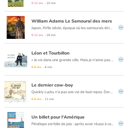
9-12 ans
- 10 min
Blog
William Adams Le Samouraï des mers
…
Japon, XVIIe siècle, époque où les samouraïs dirigent l'Empire d'une main de fer, respectant les sept vertus du Bushido : droiture, courage, bienveillance, politesse, honnêteté, honneur et loyauté.
Actualités
L'Anglais William Adams est engagé par une compagnie hollandaise. Il navigue vers le continent asiatique et débarque sur les terres d'Extrême-Orient au printemps 1600.
9-12 ans
- 29 min
Afin de se faire accepter par les puissants guerriers et intégrer leurs rangs, le fier marin doit se plier à leurs traditions. Un rude combat commence pour lui, car il doit faire reconnaître sa valeur…
Par thématique
Léon et Tourbillon
…
Rencontres et témoignages
« Je vis dans une grande ville. Mais je n’aime pas vivre parmi les hommes. Les hommes ne m’aiment pas beaucoup. Je suis un pigeon. » Tullio Corda, qui s’est fait une spécialité de bestiaires d’un nouveau genre, nous conte l’histoire d’un pigeon et d’un homme que la lecture rapproche. On reconnait une fois encore sa narration, sa construction unique d’histoires hors du commun…
6-8 ans
- 6 min
Contes d'ici et d'ailleurs
Le dernier cow-boy
Autour de la lecture
…
Quickly Lucky n’a pas une vie de tout repos. Dernier justicier du Far West, notre cow-boy traque sans répit les hors-la-loi.
Apprendre à lire
6-8 ans
- 11 min
Livre audio
Un billet pour l'Amérique
…
Pénélope est folle de joie : après avoir réussi à convaincre ses parents, elle va enfin quitter l’île de Samos pour rejoindre son oncle Nikos à New York. Sa voisine Agathe doit l’accompagner dans cette traversée de l’Atlantique. Mais avant cela, la jeune fille se heurte aux difficultés administratives. Laissera-t-elle son rêve lui échapper pour quelques papiers non signés ?
Activités et ateliers