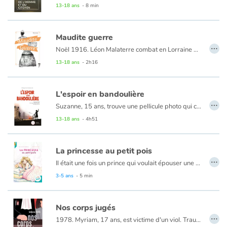
13-18 ans
- 8 min
Maudite guerre
…
Noël 1916. Léon Malaterre combat en Lorraine dans les tranchées. Les lettres de Louison, sa femme, lui permettent de résister à cette maudite guerre et elles lui apportent également un éclairage sur ce que vivent les femmes de l’arrière, dans son Tarn natal. Mais Louison, féministe avant l’heure, lui envoie également des articles de presse de Marcelle Capy... Cette femme étonnante a subi la censure pour ses textes militants. Elle parle de paix ; elle soutient les poilus, défend les femmes et fustige les planqués. Quand elle tente de publier son livre : « Une voix de femme dans la Mêlée », la censure lui répond : « Si ce texte avait été écrit par un homme… Mais si on laisse parler les femmes, où irons-nous ? »
13-18 ans
- 2h16
L'espoir en bandoulière
…
Suzanne, 15 ans, trouve une pellicule photo qui contient un document en allemand. Celui-ci semble fortement intéresser le chef de la Gestapo. Lorsque Suzanne entre dans la Résistance débute alors pour elle une nouvelle vie, aventureuse et clandestine. En septembre 1943, les Alliés bombardent Nantes tandis que son frère s’engage dans la Milice et que la Gestapo recherche toujours la pellicule…
13-18 ans
- 4h51
La princesse au petit pois
…
Il était une fois un prince qui voulait épouser une princesse, mais une vraie princesse...
3-5 ans
- 5 min
Nos corps jugés
…
1978. Myriam, 17 ans, est victime d'un viol. Traumatisée, craignant d'être enceinte, elle ne trouve de soutien ni dans sa famille, qui a peur du qu'en-dira-t-on, ni auprès de son amie Lili, enfermée dans une morale rétrograde. L'exemple d'une élève de sa classe, militante au Mouvement de Libération des Femmes et le retentissement du procès d'Aix, qualifié de « procès du viol » par Gisèle Halimi, va l'aider à porter plainte, aller en justice et faire entendre sa voix.