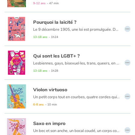
9-12 ans
- 47 min
Pourquoi la laïcité ?
…
Le 9 décembre 1905, une loi est promulguée. Dorénavant, l'État et les Églises ne sont plus liées et l'État ne subventionne ni ne salarie aucun culte. C'est dans ce nouveau contexte que naît la laïcité ! Nous sommes ainsi libres de croire en la religion que l'on souhaite, ou au contraire, de ne croire en aucune religion. La laïcité permet à chacun de pratiquer librement sa religion, oui, mais sous quelle condition ? En réalité, il n'en existe qu'une : que nos croyances ou convictions, et leurs pratiques, respectent l'ordre public. Pourtant, la laïcité est au cœur des débats sociaux et politiques qui peuvent véhiculer de fausses idées et amener l'expression de propos racistes ou stigmatisants.
Alors comment démêler le vrai du faux ? Quels événements sont à l'origine de la laïcité ? Et existe-t-elle en dehors de la France ?
13-18 ans
- 1h24
Qui sont les LGBT+ ?
…
Lesbiennes, gays, bisexuel·les, trans, queers, en questionnement, intersexes, asexuel·les... chacun·e devrait pouvoir vivre ses amours comme iel l'entend et ce, quelle que soit son identité de genre ! Aujourd'hui 10% des Français s'identifient comme LGBTQIA+ et ce taux monte à 18% chez les moins de 25 ans ! Grâce à une visibilité accrue, une meilleure reconnaissance et une plus grande représentation de la diversité sexuelle et identitaire, la parole se libère, la confiance se crée et de plus en plus de personnes parviennent enfin à s'accepter tel·les qu'iels sont. Pourtant des obstacles se dressent encore dans leur quête de reconnaissance, notamment pour l'obtention, ou simplement l'application, de leurs droits. Quel chemin reste-il encore à parcourir ?
13-18 ans
- 1h28
Violon virtuoso
…
Un petit corps tout en courbes, quatre cordes qui vibrent quand frotte l'archet, deux ouïes sculptées en S et un vernis couleur miel... c'est un violon ! Il fait partie de la grande famille des instruments à cordes et plus particulièrement celle des cordes frottées, comme le violoncelle ou la contrebasse. Le tout premier violon est né à Crémone en Italie, il y a 450 ans ! Depuis, il en a fait du chemin : des valses ou fêtes de village ou concertos, il est devenu un incontournable, faisant danser les amateurs de jazz, de danses irlandaises et même de pop ! Avec seulement quatres cordes, on pourrait croire que c'est facile de sortir un joli son dès le premier essai... Pourtant, cet instrument a besoin d'être apprivoisé. Avec la bonne posture et de la pratique, tout est possible ! Prêt.e à relever le défi ?
6-8 ans
- 10 min
Saxo en impro
…
Un bec et son anche, un bocal coudé, un corps conique percé de 19 à 22 trous, un système de tringles et de clés, une culasse qui s’ouvre en pavillon… C’est le saxophone bien sûr ! De quel matériau est fait le saxophone ? Quelles sont toutes ces touches le long du saxo ? Quelles sont les origines de cet instrument ? Combien de saxophones différents existe-il ? À la fois solide base de la musique jazz et élément claironnant de la fanfare, le saxophone a toutes les qualités pour s’attirer des admirateurs. Il est pourtant bien méconnu !