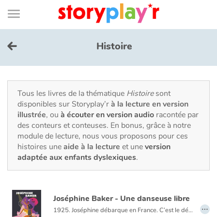
Connexion
Menu
Contenu
Recherche
Bibliothèque
Bas
de
page
Menu
➜
EN
Histoire
Je me connecte
Tester gratuitement
Tous les livres de la thématique
Histoire
sont
disponibles sur Storyplay’r
à la lecture en version
illustrée
, ou
à écouter en version audio
racontée par
Bibliothèque
des conteurs et conteuses. En bonus, grâce à notre
module de lecture, nous vous proposons pour ces
histoires une
aide à la lecture
et une
version
Prix
adaptée aux enfants dyslexiques
.
Accueil
Joséphine Baker - Une danseuse libre
Contes d'ici et d'ailleurs
…
1925. Joséphine débarque en France. C’est le début d’une incroyable aventure.