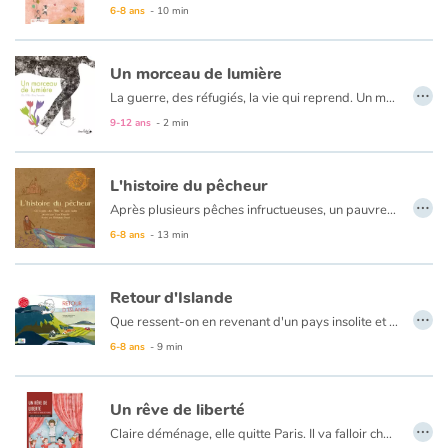
La coupe du monde de football féminin se déroule cette année en France, avec règles et ballon officiels. Mais depuis quand joue-t-on au ballon? Très certainement depuis la nuit des temps, c’est ce que relate Sophie Bodet-Pétillon, journaliste et autrice de documentaire jeunesse dans cet ouvrage passionnant.
6-8 ans
- 10 min
Un morceau de lumière
…
La guerre, des réfugiés, la vie qui reprend. Un morceau de lumière est un album poétique et optimiste sur la résilience.
9-12 ans
- 2 min
L'histoire du pêcheur
…
Après plusieurs pêches infructueuses, un pauvre pêcheur a la surprise de remonter un vase dans son filet. Dedans, un génie, mais pas celui qu'on attend : c'est un génie si aigri par les longs siècles d'attente dans son vase qu'il s'est juré de tuer celui qui le délivrera.
Par la ruse, le pêcheur arrivera à sauver sa vie et de renvoyer le génie dans les profondeurs de l'océan.
6-8 ans
- 13 min
Un conte des 1001 nuits, raconté par Yves Pinguilly.
Retour d'Islande
…
Que ressent-on en revenant d'un pays insolite et merveilleux ? Des souvenirs plein la tête, on a envie d'en parler à tout le monde et surtout d'y retourner !
6-8 ans
- 9 min
Un rêve de liberté
…
Claire déménage, elle quitte Paris. Il va falloir changer d’école, s’adapter et se refaire des amis. La mère de Claire est médecin, elle sera la première femme médecin de la ville. Tandis que Claire, elle, rêve de devenir majorette, une Etoile Filante comme Sylvie, sa meilleure amie. La maman de Sylvie rêve de venir pâtissière mais son mari ne souhaite pas qu’elle travaille. En 1965, en France, il n’est pas facile pour les femmes de travailler mais la société change.