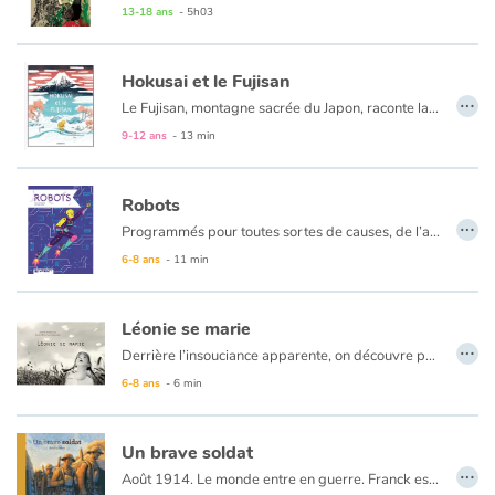
1760. La rumeur gronde dans la colonie française de Pondichéry : les Anglais pénètrent dans la ville après des mois de siège. Pour les quatre sœurs Kergoet, le danger est grand. Pour la première fois, elles devront se débrouiller toutes seules. Pour fuir, pour se nourrir, pour survivre… Rejointes par deux garçons de la Ville Noire, elles trouvent refuge dans une mystérieuse chauderie abandonnée. Dans sa cour trône un majestueux flamboyant…
13-18 ans
- 5h03
Hokusai et le Fujisan
…
Le Fujisan, montagne sacrée du Japon, raconte la vie d’Hokusai, ce fou de dessin, qui l’a représenté des dizaines de fois, de près comme de loin, dans La Vague, à l’aube ou au crépuscule, sous la neige ou l’orage…
Au fil des pages, l’œuvre du génie est reconstituée par un texte aussi sobre que poétique. Mini-dessins sur grain de riz ou gigantesques fresques sur le sol, à coups d’ongles ou de pinceaux à l’envers… Un album aux illustrations virtuoses.
9-12 ans
- 13 min
Robots
…
Programmés pour toutes sortes de causes, de l’agriculture à l’exploration de l’Espace en passant par les usines pour fabriquer tous nos objets, les robots sont devenus indispensables dans nos quotidiens. Ils peuvent aussi nous remplacer pour effectuer des tâches dangereuses ou délicates comme une opération chirurgicale ou accéder à des lieux inaccessibles. En Asie, particulièrement, les robots humanoïdes collaborent de plus en plus avec les humains, en apprenant aux enfants à chanter par exemple. On les appelle les cobots, les robots collaboratifs. Les robots bouleversent nos façons de vivre et nous allons de plus en plus les côtoyer. Ils impressionnent, fascinent, et surtout interrogent…
6-8 ans
- 11 min
Léonie se marie
…
Derrière l’insouciance apparente, on découvre peu à peu un pays en guerre. Bientôt, un face à face entre la fillette et un soldat du camp adverse. Osera-t-il presser sur la gâchette ? Un texte sensible, une histoire vraie, et la guerre se rejoue au milieu des champs de blé.
6-8 ans
- 6 min
Un brave soldat
…
Août 1914. Le monde entre en guerre. Franck est fier de s'engager, avec son ami Mario. Ils seront de retour pour Noël, c'est sûr ! En avant pour l'aventure. Après l'entraînement en Angleterre, ce sont les champs de bataille du nord de la France, les tranchées, l'offensive : en un mot, l'enfer !