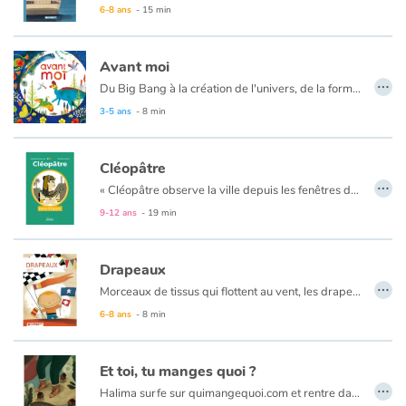
6-8 ans
- 15 min
Apprendre les langues
Avant moi
…
Dyslexie, troubles de la lecture
Du Big Bang à la création de l'univers, de la formation de la planète Terre à de l'apparition des premières cellules qui donneront naissance aux premières formes de vie marines puis terrestres jusqu'à l'arrivée d'un bébé qui naît...
3-5 ans
- 8 min
Nos listes de lecture
Cléopâtre
Les plus lus
…
« Cléopâtre observe la ville depuis les fenêtres du palais. Le spectacle est terrible. Ptolémée a soulevé le peuple contre elle et une guerre civile a éclaté. La jeune femme trépigne, si elle le pouvait, elle irait se battre, elle-même.
— Il nous faut riposter, peste-t-elle. C’est mon royaume et je ne peux laisser mon frère m’humilier davantage.
9-12 ans
- 19 min
Coups de coeur
— Nous n’avons que deux légions, lui répond César. »
Drapeaux
…
Morceaux de tissus qui flottent au vent, les drapeaux sont visibles partout dans le monde. Ils forment une sorte de langage. Parfois même un code secret étonnant. Histoire d'objet, une façon de redécouvrir le monde qui nous entoure à travers un objet familier.
Les drapeaux s'imposent dans cet album comme une source inépuisable de connaissances sur un pays, une culture, une explication du pourquoi et du comment. L'idée de départ reprend l'aspect documentaire tout en restant simple et ludique.
6-8 ans
- 8 min
Et toi, tu manges quoi ?
…
Halima surfe sur quimangequoi.com et rentre dans une machine à remonter le temps...