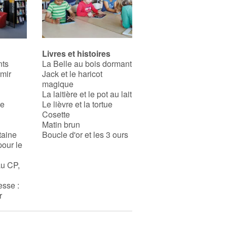
Livres et histoires
nts
La Belle au bois dormant
rmir
Jack et le haricot
magique
La laitière et le pot au lait
se
Le lièvre et la tortue
Cosette
Matin brun
taine
Boucle d'or et les 3 ours
pour le
au CP,
esse :
r