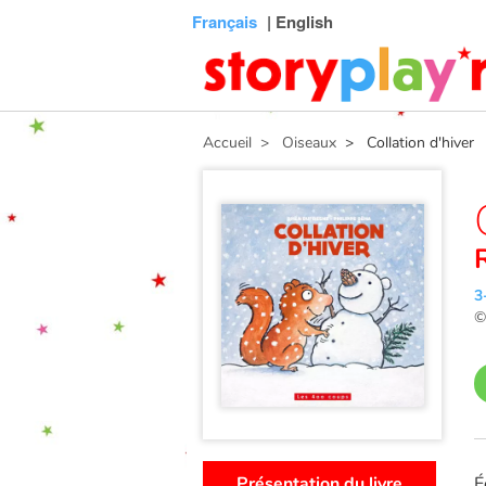
Connexion
Menu
Contenu
Recherche
Bibliothèque
Bas
Français
| English
de
page
Accueil
> Oiseaux
> Collation d'hiver
3
Présentation du livre
É