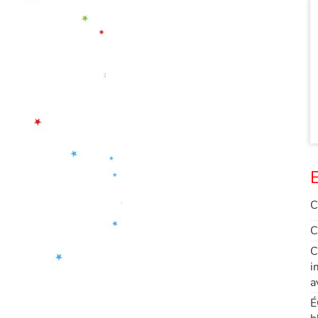
E
C
C
C
i
a
É