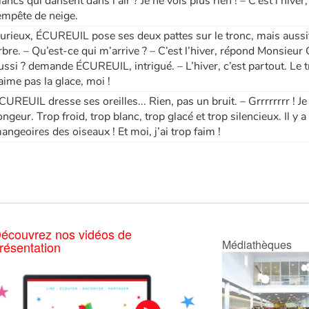
lancs qui dansent dans l’air ? Je ne vois plus rien ! – C’est l’hive
empête de neige.
urieux, ÉCUREUIL pose ses deux pattes sur le tronc, mais aussitô
rbre. – Qu’est-ce qui m’arrive ? – C’est l’hiver, répond Monsieur 
ussi ? demande ÉCUREUIL, intrigué. – L’hiver, c’est partout. Le t
’aime pas la glace, moi !
CUREUIL dresse ses oreilles... Rien, pas un bruit. – Grrrrrrrr ! Je
ongeur. Trop froid, trop blanc, trop glacé et trop silencieux. Il y
angeoires des oiseaux ! Et moi, j’ai trop faim !
écouvrez nos vidéos de
Médiathèques
résentation