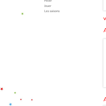
Hiver
Jouer
Les saisons
V
A
A