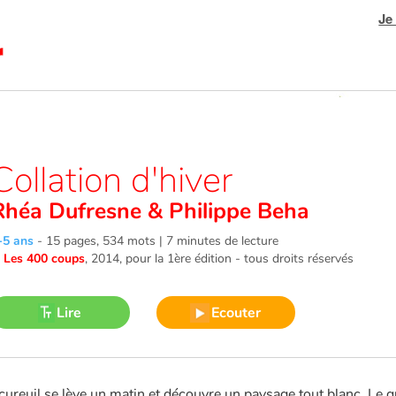
Je
Collation d'hiver
Rhéa Dufresne
&
Philippe Beha
-5 ans
-
15 pages, 534 mots | 7 minutes de lecture
©
Les 400 coups
, 2014
, pour la 1ère édition - tous droits réservés
Lire
Ecouter
cureuil se lève un matin et découvre un paysage tout blanc. Le 