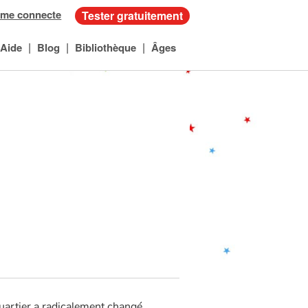
 me connecte
Tester gratuitement
|
|
|
Aide
Blog
Bibliothèque
Âges
quartier a radicalement changé