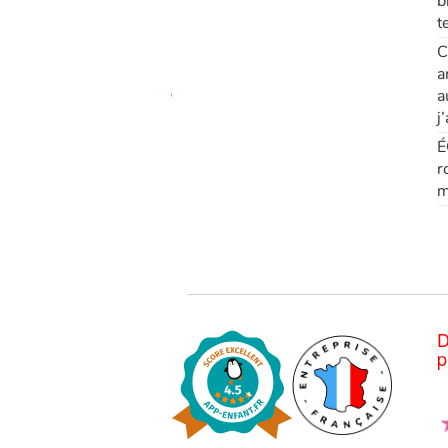
b
t
C
a
a
j
É
r
m
D
p