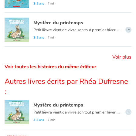
3-5 ans
- 7 min
Catalogue anglais
Mystère du printemps
…
Petit lièvre vient de vivre son tout premier hiver. Il est maintenant grand. Profitant du temps qui s’adoucit, il sort de plus en plus se balader et découvrir ce qu’il y a de nouveau. Mais un jour, en rentrant chez lui, il découvre une petite touffe de poils bruns.
Mais qui est entré pendant son absence ? Mystère. Il tentera de trouver la réponse et découvrira par le fait même que le printemps est rempli de surprise !
Contraste +
3-5 ans
- 7 min
Aide
Voir plus
Voir toutes les histoires du même éditeur
Accueil
Autres livres écrits par Rhéa Dufresne
Famille
:
Écoles
Mystère du printemps
…
Petit lièvre vient de vivre son tout premier hiver. Il est maintenant grand. Profitant du temps qui s’adoucit, il sort de plus en plus se balader et découvrir ce qu’il y a de nouveau. Mais un jour, en rentrant chez lui, il découvre une petite touffe de poils bruns.
Médiathèques
Mais qui est entré pendant son absence ? Mystère. Il tentera de trouver la réponse et découvrira par le fait même que le printemps est rempli de surprise !
3-5 ans
- 7 min
Vidéos & Tutoriaux