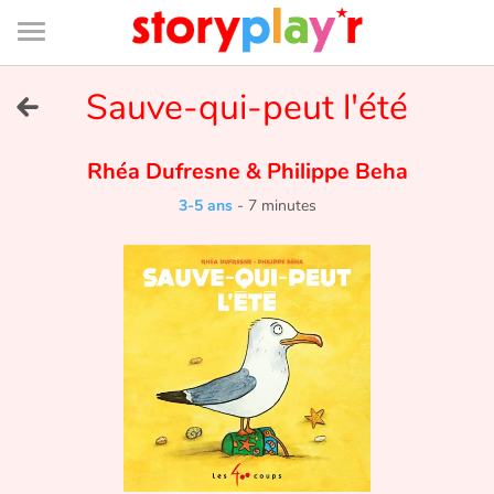
Connexion
Menu
Contenu
Recherche
Bibliothèque
Bas
de
page
Menu
➜
Sauve-qui-peut l'été
EN
Je me connecte
Rhéa Dufresne
&
Philippe Beha
3-5 ans
-
7 minutes
Tester gratuitement
Bibliothèque
Prix
Accueil
Contes d'ici et d'ailleurs