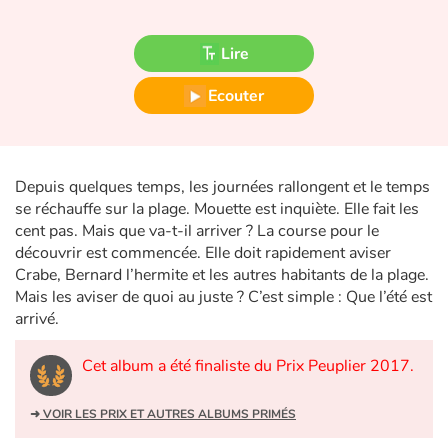
Fable, mythe, littérature et poésie
Lire
Princesses et princes, rois, reines et dragons
Ecouter
Ogres, monstres et sorcières
Héroïnes et héros
Depuis quelques temps, les journées rallongent et le temps
Écologie, nature, saisons
se réchauffe sur la plage. Mouette est inquiète. Elle fait les
cent pas. Mais que va-t-il arriver ? La course pour le
découvrir est commencée. Elle doit rapidement aviser
Les animaux
Crabe, Bernard l’hermite et les autres habitants de la plage.
Mais les aviser de quoi au juste ? C’est simple : Que l’été est
Voyage, épopée, enquête, aventure
arrivé.
Autour du monde
Cet album a été finaliste du Prix Peuplier 2017.
Apprentissage
➜
VOIR LES PRIX ET AUTRES ALBUMS PRIMÉS