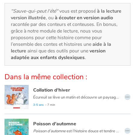
Art, espace, activité
"Sauve-qui-peut l'été"
vous est proposé
à la lecture
Documentaires
version illustrée
, ou
à écouter en version audio
racontée par des conteurs et conteuses. En bonus,
En famille
grâce à notre module de lecture, nous vous
proposons pour cette histoire comme pour
l’ensemble des contes et histoires une
aide à la
Quotidien et loisirs
lecture
ainsi que des outils pour une
version
adaptée aux enfants dyslexiques
.
À l'école
Fêtes et évènements
Dans la même collection :
Amour et amitié
Collation d'hiver
…
Écureuil se lève un matin et découvre un paysage tout blanc. Le quartier a radicalement changé pendant la nuit. Les arbres et les voitures sont recouverts d’une épaisse couche blanche. Mais qu’est-ce que c’est ? se demande l’écureuil. Et surtout, comment trouver son repas quand tout est enseveli ? Avec l’aide de quelques amis, l’écureuil découvrira les surprises de l’hiver.
Sujets de société
3-5 ans
- 7 min
Émotions et sentiments
Poisson d'automne
…
Poisson d’automne
est l’histoire douce et tendre d’un petit poisson qui, à l’approche de l’automne, voit son univers se transformer. Il se sent seul, son ami têtard n’est plus le même depuis qu’il a quatre pattes. L’eau est maintenant plus froide et il n’y a plus de canards pour zigzaguer entre leurs palmes. Mais, surprise! Il se passe quelque chose à la surface de l’eau. Il y a un nouveau. Peut-être pourrait-il jouer avec lui ?
Formats et illustrations