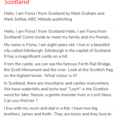
Scotland
Hello, I am Fiona ! from Scotland by Mark Graham and
Blog
Mark Sofilas ABC Melody publishing
Actualités
Hello, I am Fiona ! from Scotland Hello, I am Fiona from
Scotland! Come inside to meet my family and my friends...
Par thématique
My name is Fiona. I am eight years old. I live in a beautiful
city called Edinburgh. Edinburgh is the capital of Scotland.
Rencontres et témoignages
It has a magnificent castle on a hill.
From the castle, we can see the famous Forth Rail Bridge,
Contes d'ici et d'ailleurs
the Scott Monument and the river. Look at the Scottish flag
on the highest tower. What colour is it?
Autour de la lecture
In Scotland, there are mountains and castles everywhere.
We have waterfalls and lochs too! "Loch" is the Scottish
Apprendre à lire
word for lake. Nessie, a gentle monster lives in Loch Ness.
Can you find her ?
Livre audio
I live with my mum and dad in a flat. I have two big
brothers, James and Keith. They are twins and they love to
Activités et ateliers