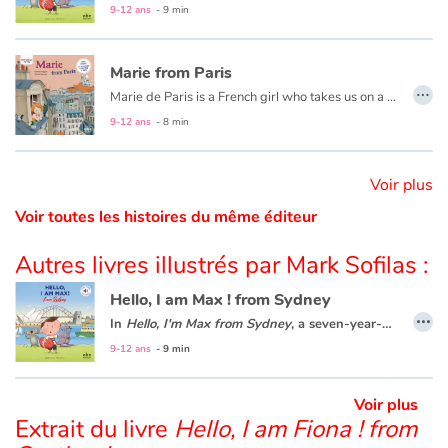
9-12 ans
- 9 min
Catalogue anglais
Marie from Paris
…
Marie de Paris is a French girl who takes us on a tour of her city and introduces us to her little world in a playful and original way: her house, her family, her friends, her school, the boat-flies, Montmartre, the garden of Luxembourg...
This book is also available in French:
Marie de Paris
.
9-12 ans
- 8 min
Contraste +
Aide
Voir plus
Voir toutes les histoires du même éditeur
Accueil
Autres livres illustrés par Mark Sofilas :
Famille
Hello, I am Max ! from Sydney
…
In
Hello, I'm Max from Sydney
, a seven-year-old Australian boy takes us on a tour of Sydney. You will meet his family and friends, visit his school and his city: the Opera House, Sydney Bay, the beaches and the bush.
Écoles
9-12 ans
- 9 min
Médiathèques
Voir plus
Extrait du livre
Hello, I am Fiona ! from
Vidéos & Tutoriaux