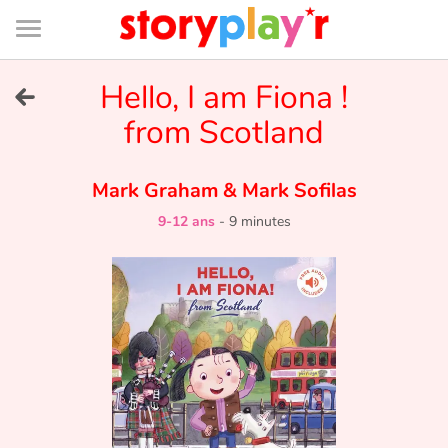
Connexion
Menu
Contenu
Recherche
Bibliothèque
Bas
de
page
Menu
➜
Hello, I am Fiona !
EN
from Scotland
Je me connecte
Mark Graham
&
Mark Sofilas
Tester gratuitement
9-12 ans
-
9 minutes
Bibliothèque
Prix
Accueil
Contes d'ici et d'ailleurs