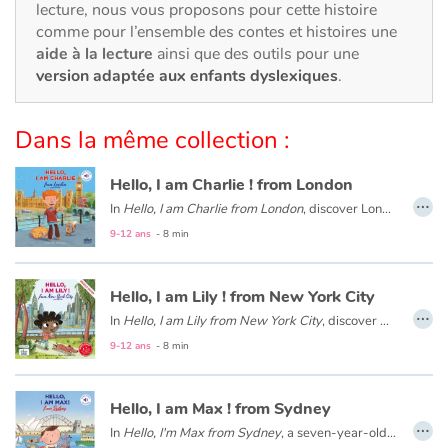
Art, espace, activité
lecture, nous vous proposons pour cette histoire
comme pour l’ensemble des contes et histoires une
Documentaires
aide à la lecture
ainsi que des outils pour une
version adaptée aux enfants dyslexiques
.
En famille
Dans la même collection :
Quotidien et loisirs
Hello, I am Charlie ! from London
…
À l'école
In
Hello, I am Charlie from London
, discover London with Charlie, an eight-year-old English boy. Meet his family and friends, visit his school and his city with Big Ben, double-decker buses, Buckingham Palace...
9-12 ans
- 8 min
Fêtes et évènements
Hello, I am Lily ! from New York City
Amour et amitié
…
In
Hello, I am Lily from New York City
, discover New York with Lily, an eight-year-old American girl. Meet her family and friends, visit her school and her city: the Statue of Liberty, Central Park, and the Museum of Modern Art.
Sujets de société
9-12 ans
- 8 min
Émotions et sentiments
Hello, I am Max ! from Sydney
…
In
Hello, I'm Max from Sydney
, a seven-year-old Australian boy takes us on a tour of Sydney. You will meet his family and friends, visit his school and his city: the Opera House, Sydney Bay, the beaches and the bush.
Formats et illustrations