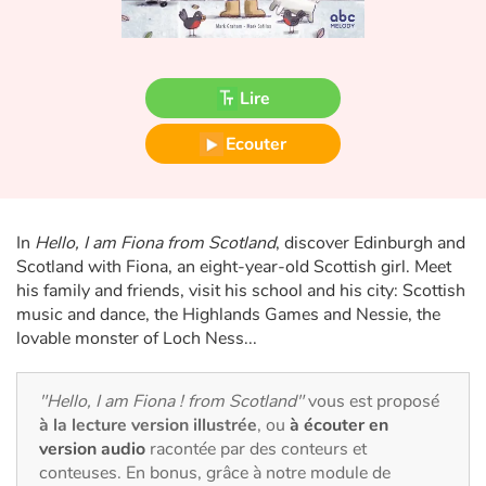
Fable, mythe, littérature et poésie
Princesses et princes, rois, reines et dragons
Lire
Ogres, monstres et sorcières
Ecouter
Héroïnes et héros
Écologie, nature, saisons
In
Hello, I am Fiona from Scotland
, discover Edinburgh and
Scotland with Fiona, an eight-year-old Scottish girl. Meet
Les animaux
his family and friends, visit his school and his city: Scottish
music and dance, the Highlands Games and Nessie, the
Voyage, épopée, enquête, aventure
lovable monster of Loch Ness...
Autour du monde
"Hello, I am Fiona ! from Scotland"
vous est proposé
à la lecture version illustrée
, ou
à écouter en
Apprentissage
version audio
racontée par des conteurs et
conteuses. En bonus, grâce à notre module de