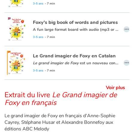
3-5 ans
- 7 min
Foxy's big book of words and pictures
…
A fun large format board with audio (mp3 or CD) to learn new words and phrases with Foxy, Nina and Tom!
15 thematic double-pages with beautiful illustrations:
3-5 ans
- 7 min
• On the left page: colourful pictures and words
• On the right page: a fun scene with the words in context
Le Grand imagier de Foxy en Catalan
…
• A fun Look and Find game on each page!
Le grand imagier de Foxy
est un nouveau concept pour découvrir le catalan à partir de 4 ans avec Foxy, Tom et Nina. Composé de 15 doubles pages thématiques illustrées, cet imagier est innovant : la page de gauche présente le vocabulaire illustré, la page de droite contextualise les mots dans une mise en scène amusante. La version audio permet d’écouter les mots, les dialogues et les chansons. Un album complet et attrayant pour s’initier au vocabulaire basique du catalan dès le plus jeune âge.
• An audio version with words, dialogues and songs
3-5 ans
- 7 min
• Spanish, German, French, Portuguese, Catalan editions already translated and available for rights.
Voir plus
Extrait du livre
Le Grand imagier de
Foxy en français
Le grand imagier de Foxy en français d'Anne-Sophie
Cayrey, Stéphane Husar et Alexandre Bonnefoy aux
éditions ABC Melody