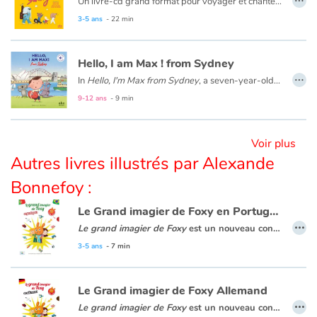
Un livre-cd grand format pour voyager et chanter en anglais sur des rythmes pop ! Quatre grands noms de l’illustration jeunesse ont conjugué leurs talents et leur humour pour donner vie à cette sélection de 14 chansons festives aux mélodies entraînantes.
3-5 ans
- 22 min
Hello, I am Max ! from Sydney
…
In
Hello, I'm Max from Sydney
, a seven-year-old Australian boy takes us on a tour of Sydney. You will meet his family and friends, visit his school and his city: the Opera House, Sydney Bay, the beaches and the bush.
9-12 ans
- 9 min
Voir plus
Autres livres illustrés par Alexande
Bonnefoy :
Le Grand imagier de Foxy en Portugais
…
Le grand imagier de Foxy
est un nouveau concept pour découvrir le portugais à partir de 4 ans avec Foxy, Tom et Nina. Composé de 15 doubles pages thématiques illustrées, cet imagier est innovant : la page de gauche présente le vocabulaire illustré, la page de droite contextualise les mots dans une mise en scène amusante. La version audio permet d’écouter les mots, les dialogues et les chansons. Un album complet et attrayant pour s’initier au vocabulaire basique du portugais dès le plus jeune âge.
3-5 ans
- 7 min
Le Grand imagier de Foxy Allemand
…
Le grand imagier de Foxy
est un nouveau concept pour découvrir l’allemand à partir de 4 ans avec Foxy, Tom et Nina. Composé de 15 doubles pages thématiques illustrées, cet imagier est innovant : la page de gauche présente le vocabulaire illustré, la page de droite contextualise les mots dans une mise en scène amusante. La version audio permet d’écouter les mots, les dialogues et les chansons. Un album complet et attrayant pour s’initier au vocabulaire basique de l’allemand dès le plus jeune âge.