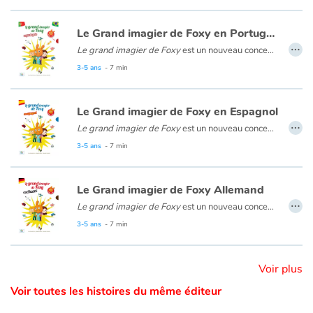
• On the left page: colourful pictures and words
• On the right page: a fun scene with the words in context
Catalogue anglais
Le Grand imagier de Foxy en Portugais
…
• A fun Look and Find game on each page!
Le grand imagier de Foxy
est un nouveau concept pour découvrir le portugais à partir de 4 ans avec Foxy, Tom et Nina. Composé de 15 doubles pages thématiques illustrées, cet imagier est innovant : la page de gauche présente le vocabulaire illustré, la page de droite contextualise les mots dans une mise en scène amusante. La version audio permet d’écouter les mots, les dialogues et les chansons. Un album complet et attrayant pour s’initier au vocabulaire basique du portugais dès le plus jeune âge.
• An audio version with words, dialogues and songs
3-5 ans
- 7 min
• Spanish, German, French, Portuguese, Catalan editions already translated and available for rights.
Contraste +
Le Grand imagier de Foxy en Espagnol
…
Aide
Le grand imagier de Foxy
est un nouveau concept pour découvrir l’espagnol à partir de 4 ans avec Foxy, Tom et Nina. Composé de 15 doubles pages thématiques illustrées, cet imagier est innovant : la page de gauche présente le vocabulaire illustré, la page de droite contextualise les mots dans une mise en scène amusante. La version audio permet d’écouter les mots, les dialogues et les chansons. Un album complet et attrayant pour s’initier au vocabulaire basique de l’espagnol dès le plus jeune âge.
3-5 ans
- 7 min
Accueil
Le Grand imagier de Foxy Allemand
Famille
…
Le grand imagier de Foxy
est un nouveau concept pour découvrir l’allemand à partir de 4 ans avec Foxy, Tom et Nina. Composé de 15 doubles pages thématiques illustrées, cet imagier est innovant : la page de gauche présente le vocabulaire illustré, la page de droite contextualise les mots dans une mise en scène amusante. La version audio permet d’écouter les mots, les dialogues et les chansons. Un album complet et attrayant pour s’initier au vocabulaire basique de l’allemand dès le plus jeune âge.
3-5 ans
- 7 min
Écoles
Médiathèques
Voir plus
Voir toutes les histoires du même éditeur
Vidéos & Tutoriaux