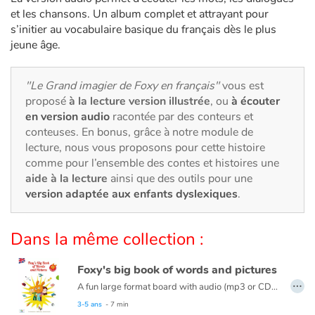
Art, espace, activité
et les chansons. Un album complet et attrayant pour
s’initier au vocabulaire basique du français dès le plus
Documentaires
jeune âge.
En famille
"Le Grand imagier de Foxy en français"
vous est
proposé
à la lecture version illustrée
, ou
à écouter
Quotidien et loisirs
en version audio
racontée par des conteurs et
conteuses. En bonus, grâce à notre module de
À l'école
lecture, nous vous proposons pour cette histoire
comme pour l’ensemble des contes et histoires une
Fêtes et évènements
aide à la lecture
ainsi que des outils pour une
version adaptée aux enfants dyslexiques
.
Amour et amitié
Dans la même collection :
Sujets de société
Foxy's big book of words and pictures
Émotions et sentiments
…
A fun large format board with audio (mp3 or CD) to learn new words and phrases with Foxy, Nina and Tom!
15 thematic double-pages with beautiful illustrations:
3-5 ans
- 7 min
Formats et illustrations