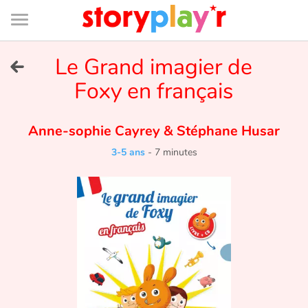
Connexion
Menu
Contenu
Recherche
Bibliothèque
Bas
de
page
Menu
➜
Le Grand imagier de
EN
Foxy en français
Je me connecte
Anne-sophie Cayrey
&
Stéphane Husar
Tester gratuitement
3-5 ans
-
7 minutes
Bibliothèque
Prix
Accueil
Contes d'ici et d'ailleurs