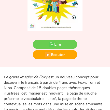
Fable, mythe, littérature et poésie
Princesses et princes, rois, reines et dragons
Ogres, monstres et sorcières
Héroïnes et héros
Lire
Écologie, nature, saisons
Ecouter
Les animaux
Voyage, épopée, enquête, aventure
Le grand imagier de Foxy
est un nouveau concept pour
découvrir le français à partir de 4 ans avec Foxy, Tom et
Autour du monde
Nina. Composé de 15 doubles pages thématiques
illustrées, cet imagier est innovant : la page de gauche
présente le vocabulaire illustré, la page de droite
Apprentissage
contextualise les mots dans une mise en scène amusante.
La version audio permet d’écouter les mots, les dialogues