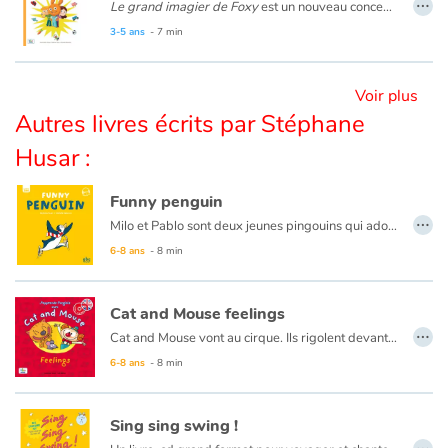
…
Le grand imagier de Foxy
est un nouveau concept pour découvrir le catalan à partir de 4 ans avec Foxy, Tom et Nina. Composé de 15 doubles pages thématiques illustrées, cet imagier est innovant : la page de gauche présente le vocabulaire illustré, la page de droite contextualise les mots dans une mise en scène amusante. La version audio permet d’écouter les mots, les dialogues et les chansons. Un album complet et attrayant pour s’initier au vocabulaire basique du catalan dès le plus jeune âge.
3-5 ans
- 7 min
Apprendre les langues
Voir plus
Dyslexie, troubles de la lecture
Autres livres écrits par Stéphane
Nos listes de lecture
Husar :
Les plus lus
Funny penguin
…
Milo et Pablo sont deux jeunes pingouins qui adorent jouer ! Chaque jour, ils rejoignent leurs amis sur le terrain de jeu. Marelle, toboggan… quel bonheur ! Mais un drôle d’intrus vient se mêler à la partie de cache-cache…
Coups de coeur
6-8 ans
- 8 min
Cat and Mouse feelings
…
Cat and Mouse vont au cirque. Ils rigolent devant les clowns, sont effrayés face aux tigres et Cat se met en colère lorsqu’un éléphant l’asperge avec de l’eau. Beaucoup d’émotions en une journée !
6-8 ans
- 8 min
Sing sing swing !
…