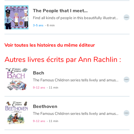
The People that I meet...
Catalogue anglais
…
Find all kinds of people in this beautifully illustrated First Words book by artist Lisa M Gardiner, perfect for your youngest reader discovering the joy of books.
3-5 ans
- 6 min
Contraste +
Voir toutes les histoires du même éditeur
Aide
Autres livres écrits par Ann Rachlin :
Accueil
Bach
…
The Famous Children series tells lively and amusing stories from the early years of great composers and artists—bringing these geniuses vividly alive for today’s young readers. The approachable storytelling style is wonderfully accompanied by colorful and humorous illustrations every child will enjoy.
Famille
9-12 ans
- 11 min
Écoles
Beethoven
…
Médiathèques
The Famous Children series tells lively and amusing stories from the early years of great composers and artists—bringing these geniuses vividly alive for today’s young readers. The approachable storytelling style is wonderfully accompanied by colorful and humorous illustrations every child will enjoy.
9-12 ans
- 11 min
Vidéos & Tutoriaux