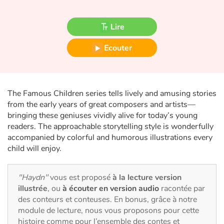
Fable, mythe, littérature et poésie
Lire
Princesses et princes, rois, reines et dragons
Ecouter
Ogres, monstres et sorcières
Héroïnes et héros
The Famous Children series tells lively and amusing stories
Écologie, nature, saisons
from the early years of great composers and artists—
bringing these geniuses vividly alive for today’s young
readers. The approachable storytelling style is wonderfully
Les animaux
accompanied by colorful and humorous illustrations every
child will enjoy.
Voyage, épopée, enquête, aventure
Autour du monde
"Haydn"
vous est proposé
à la lecture version
illustrée
, ou
à écouter en version audio
racontée par
des conteurs et conteuses. En bonus, grâce à notre
Apprentissage
module de lecture, nous vous proposons pour cette
histoire comme pour l’ensemble des contes et