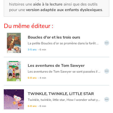
Art, espace, activité
histoires une
aide à la lecture
ainsi que des outils
pour une
version adaptée aux enfants dyslexiques
.
Documentaires
Du même éditeur :
En famille
Boucles d'or et les trois ours
Quotidien et loisirs
…
La petite Boucles d’or se promène dans la forêt quand elle aperçoit une maison et, pleine de curiosité, décide d’y entrer… Mais à qui appartient-elle ? Boucles d’or va alors goûter tour à tour les trois soupes sur la table car l’une est trop chaude, l’autre est trop froide, et la dernière est juste à point !
À l'école
Ce livre est aussi disponible en anglais :
Goldilocks et the three bears
3-5 ans
- 6 min
Fêtes et évènements
Les aventures de Tom Sawyer
…
Les aventures de Tom Sawyer se sont passées il y a bien longtemps en Amérique à l'époque de la conquête de l'ouest, des cowboys et des Indiens. C'est l'histoire d'un garçon un peu sauvage, comme l'était son pays à cette époque.
Amour et amitié
Ce livre est aussi disponible en anglais :
The Adventures of Tom Sawyer
6-8 ans
- 4 min
Sujets de société
TWINKLE, TWINKLE, LITTLE STAR
…
Émotions et sentiments
Twinkle, twinkle, little star, How I wonder what you are.
6-8 ans
- 6 min
Formats et illustrations