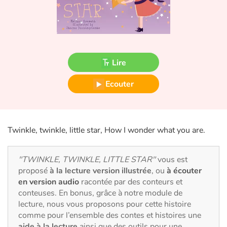
Fable, mythe, littérature et poésie
Princesses et princes, rois, reines et dragons
Ogres, monstres et sorcières
Lire
Héroïnes et héros
Ecouter
Écologie, nature, saisons
Les animaux
Twinkle, twinkle, little star, How I wonder what you are.
Voyage, épopée, enquête, aventure
"TWINKLE, TWINKLE, LITTLE STAR"
vous est
proposé
à la lecture version illustrée
, ou
à écouter
Autour du monde
en version audio
racontée par des conteurs et
conteuses. En bonus, grâce à notre module de
lecture, nous vous proposons pour cette histoire
Apprentissage
comme pour l’ensemble des contes et histoires une
aide à la lecture
ainsi que des outils pour une