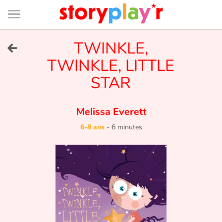
Connexion
Menu
Contenu
Recherche
Bibliothèque
Bas
de
page
Menu
➜
TWINKLE,
EN
TWINKLE, LITTLE
Je me connecte
STAR
Tester gratuitement
Melissa Everett
Bibliothèque
6-8 ans
-
6 minutes
Prix
Accueil
Contes d'ici et d'ailleurs