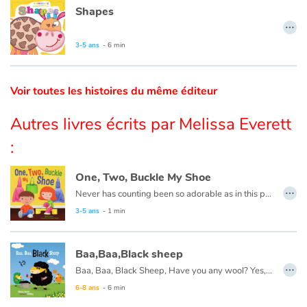
Shapes
…
Catalogue anglais
3-5 ans
- 6 min
Contraste +
Voir toutes les histoires du même éditeur
Autres livres écrits par Melissa Everett
Aide
:
Accueil
One, Two, Buckle My Shoe
…
Famille
Never has counting been so adorable as in this playfully illustrated One, Two, Buckle My Shoe. Join friends as they laugh and frolic, while learning to count things around them as they head outside to play!
3-5 ans
- 1 min
Écoles
Baa,Baa,Black sheep
Médiathèques
…
Baa, Baa, Black Sheep, Have you any wool? Yes, I do. It is all right here. There are three bags full... Read-aloud fun for the very young! Laugh along with this re-imagining!
6-8 ans
- 6 min
Vidéos & Tutoriaux