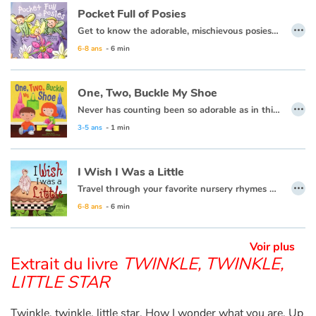
Pocket Full of Posies
…
Get to know the adorable, mischievous posies from "Ring Around the Rosie" farm in this spin-off from the classic rhyme, and see how the next time something is awry, you just may need to check your pockets!
Apprendre les langues
6-8 ans
- 6 min
Dyslexie, troubles de la lecture
One, Two, Buckle My Shoe
Nos listes de lecture
…
Never has counting been so adorable as in this playfully illustrated One, Two, Buckle My Shoe. Join friends as they laugh and frolic, while learning to count things around them as they head outside to play!
3-5 ans
- 1 min
Les plus lus
I Wish I Was a Little
Coups de coeur
…
Travel through your favorite nursery rhymes with classic character Wee Willie Winkie on his quest for fame in this delightful book.
6-8 ans
- 6 min
Voir plus
Extrait du livre
TWINKLE, TWINKLE,
LITTLE STAR
Twinkle, twinkle, little star, How I wonder what you are. Up