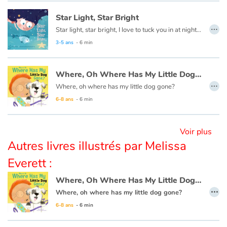
Star Light, Star Bright
…
Blog
Star light, star bright, I love to tuck you in at night: I wish I may I may, I wish I might, have the wish I wish tonight Send your child off to magical dreams with these wonderful wishes every parents hopes are granted for their little ones.
3-5 ans
- 6 min
Actualités
Where, Oh Where Has My Little Dog Gone
Par thématique
…
Where, oh where has my little dog gone?
6-8 ans
- 6 min
Rencontres et témoignages
Contes d'ici et d'ailleurs
Voir plus
Autres livres illustrés par Melissa
Autour de la lecture
Everett :
Apprendre à lire
Where, Oh Where Has My Little Dog Gone
…
Where, oh where has my little dog gone?
Livre audio
6-8 ans
- 6 min
Activités et ateliers