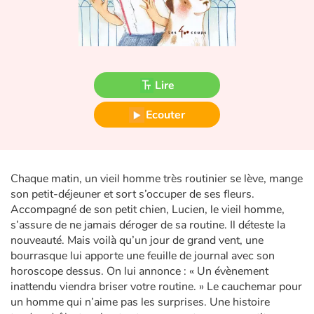
Fable, mythe, littérature et poésie
Princesses et princes, rois, reines et dragons
Ogres, monstres et sorcières
Lire
Héroïnes et héros
Ecouter
Écologie, nature, saisons
Chaque matin, un vieil homme très routinier se lève, mange
Les animaux
son petit-déjeuner et sort s’occuper de ses fleurs.
Accompagné de son petit chien, Lucien, le vieil homme,
Voyage, épopée, enquête, aventure
s’assure de ne jamais déroger de sa routine. Il déteste la
nouveauté. Mais voilà qu’un jour de grand vent, une
Autour du monde
bourrasque lui apporte une feuille de journal avec son
horoscope dessus. On lui annonce : « Un évènement
Apprentissage
inattendu viendra briser votre routine. » Le cauchemar pour
un homme qui n’aime pas les surprises. Une histoire