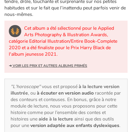
Art, espace, activité
tendre, drôle, touchante et surprenante sur nos petites
habitudes et sur le fait que l’inattendu peut parfois venir de
nous-mêmes.
Documentaires
Cet album a été sélectionné pour le Applied
En famille
Arts Photography & Illustration Awards,
catégorie Editorial Illustration/Entire Book-Complete
Quotidien et loisirs
2020 et a été finaliste pour le Prix Harry Black de
l'album jeunesse 2021.
À l'école
➜
VOIR LES PRIX ET AUTRES ALBUMS PRIMÉS
Fêtes et évènements
"L'horoscope"
vous est proposé
à la lecture version
Amour et amitié
illustrée
, ou
à écouter en version audio
racontée par
des conteurs et conteuses. En bonus, grâce à notre
Sujets de société
module de lecture, nous vous proposons pour cette
histoire comme pour l’ensemble des contes et
Émotions et sentiments
histoires une
aide à la lecture
ainsi que des outils
pour une
version adaptée aux enfants dyslexiques
.
Formats et illustrations