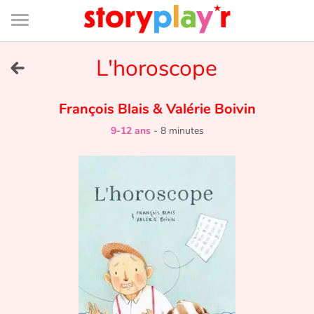
Connexion
Menu
Contenu
Recherche
Bibliothèque
Bas
de
page
Menu
➜
L'horoscope
EN
Je me connecte
François Blais
&
Valérie Boivin
9-12 ans
-
8 minutes
Tester gratuitement
Bibliothèque
Prix
Accueil
Contes d'ici et d'ailleurs