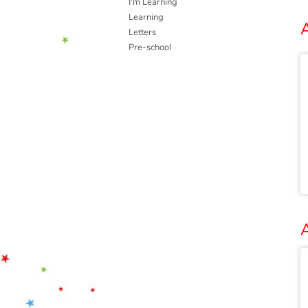
I'm Learning
Learning
A
Letters
Pre-school
A