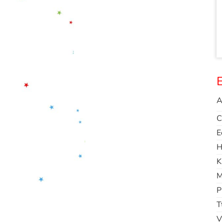
E
A
C
E
H
K
M
P
T
V