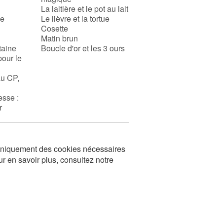
La laitière et le pot au lait
se
Le lièvre et la tortue
Cosette
Matin brun
taine
Boucle d'or et les 3 ours
pour le
au CP,
esse :
r
s uniquement des cookies nécessaires
ur en savoir plus, consultez notre