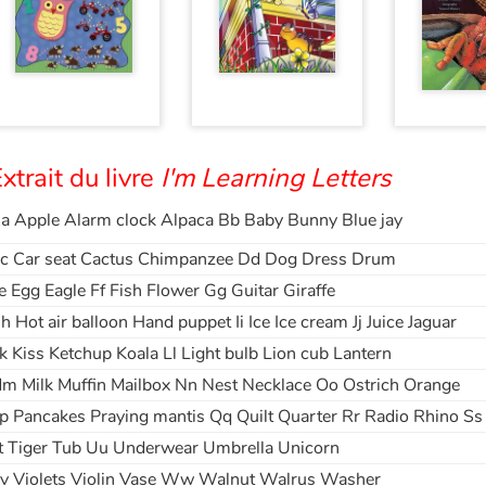
xtrait du livre
I'm Learning Letters
a Apple Alarm clock Alpaca Bb Baby Bunny Blue jay
c Car seat Cactus Chimpanzee Dd Dog Dress Drum
e Egg Eagle Ff Fish Flower Gg Guitar Giraffe
h Hot air balloon Hand puppet Ii Ice Ice cream Jj Juice Jaguar
k Kiss Ketchup Koala Ll Light bulb Lion cub Lantern
m Milk Muffin Mailbox Nn Nest Necklace Oo Ostrich Orange
p Pancakes Praying mantis Qq Quilt Quarter Rr Radio Rhino Ss
t Tiger Tub Uu Underwear Umbrella Unicorn
v Violets Violin Vase Ww Walnut Walrus Washer