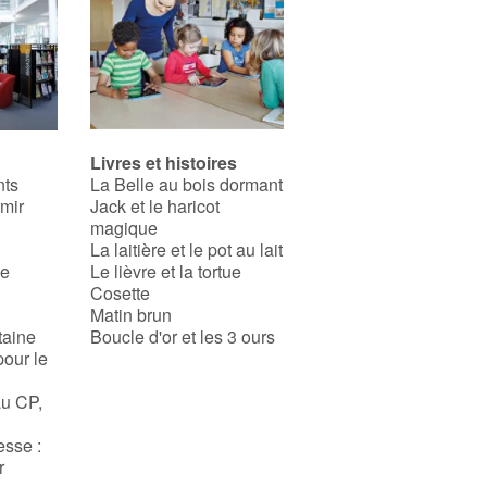
Livres et histoires
nts
La Belle au bois dormant
rmir
Jack et le haricot
magique
La laitière et le pot au lait
se
Le lièvre et la tortue
Cosette
Matin brun
taine
Boucle d'or et les 3 ours
pour le
au CP,
esse :
r