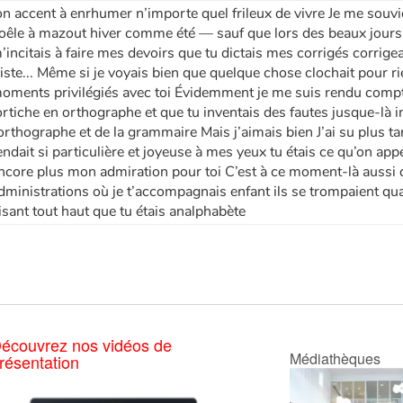
on accent à enrhumer n’importe quel frileux de vivre Je me sou
oêle à mazout hiver comme été — sauf que lors des beaux jours i
’incitais à faire mes devoirs que tu dictais mes corrigés corrigea
riste... Même si je voyais bien que quelque chose clochait pour 
oments privilégiés avec toi Évidemment je me suis rendu compte
ortiche en orthographe et que tu inventais des fautes jusque-là in
’orthographe et de la grammaire Mais j’aimais bien J’ai su plus ta
endait si particulière et joyeuse à mes yeux tu étais ce qu’on appel
ncore plus mon admiration pour toi C’est à ce moment-là aussi 
dministrations où je t’accompagnais enfant ils se trompaient quan
isant tout haut que tu étais analphabète
écouvrez nos vidéos de
Médiathèques
résentation