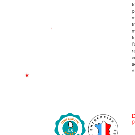
t
p
m
t
m
f
l
r
e
a
d
D
p