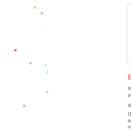
E
I
p
I
Q
q
m