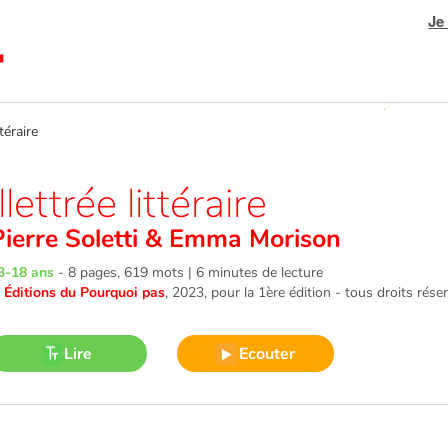
Je
téraire
Illettrée littéraire
Pierre Soletti
&
Emma Morison
3-18 ans
-
8 pages, 619 mots | 6 minutes de lecture
©
Éditions du Pourquoi pas
, 2023
, pour la 1ère édition - tous droits rése
Lire
Ecouter