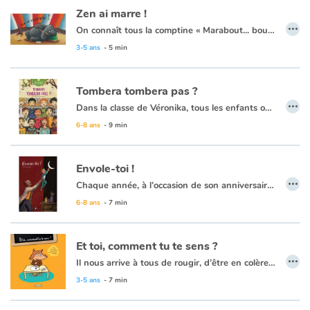
Zen ai marre !
…
On connaît tous la comptine « Marabout... bout d’ficelle... » qui a bercé notre enfance. Comptine dont le principe est fondé sur un enchaînement de mots rigolos et d’associations d’idées.
La voici revisitée, enrichie, et transposée dans l’univers coloré du cirque. Jongleurs, machinistes, animaux, clowns, illustrent à leur manière les expressions variées de la chansonnette. Les auteurs parviennent à créer une vraie histoire, celle d’une journée au cirque, à partir d’expressions plus hétéroclites les uns que les autres. La multitude de détails et le dynamisme des images titillent la curiosité des enfants, qui enrichissent leur vocabulaire avec beaucoup de plaisir.
3-5 ans
- 5 min
Le concept est soutenu par la qualité plastique des illustrations au pastel sec de ZAD qui interprète avec beaucoup d’à propos cette chanson loufoque.
Tombera tombera pas ?
…
Dans la classe de Véronika, tous les enfants ont perdu une dent, sauf elle. Tous ont reçu la visite de la petite souris, sauf elle ! Elle a pourtant bien une dent qui bouge, et depuis longtemps, mais celle-ci refuse de tomber. Au fil des jours, la fillette ressent de plus en plus l’injustice de la situation, et développe une réelle jalousie envers ses camarades de classe. Alors... tombera, tombera pas ?
Ce bel album grand format, illustré de couleurs chatoyantes, est un vrai plaisir des yeux.
6-8 ans
- 9 min
Envole-toi !
…
Chaque année, à l’occasion de son anniversaire, un père peint pour son fils un tableau. Mais pas n’importe quel tableau ! Car ces matins-là, il invite son enfant à entrer dans sa peinture pour lui transmettre un peu des valeurs qu'il a lui même reçues de ses propres parents. Ainsi, au fil des années, il l'aide à gravir une marche ou relever un défi. Jusqu'à ce que l'enfant, devenu grand, prenne son envol.
6-8 ans
- 7 min
Et toi, comment tu te sens ?
…
Il nous arrive à tous de rougir, d’être en colère, ou au contraire de nous sentir pousser des ailes. Mais pour les plus jeunes, il est souvent difficile de maîtriser ses émotions. Ce livre a pour objectif d’aider les enfants, à partir de 3 ans, à mettre un nom sur ce qu’ils ressentent, pour apprivoiser leurs émotions et mieux vivre avec elles.
13 émotions sont abordées au fil des pages, en suivant une progression du niveau de langage et de compréhension.
3-5 ans
- 7 min