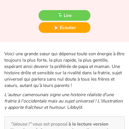
Fable, mythe, littérature et poésie
Lire
Princesses et princes, rois, reines et dragons
Ecouter
Ogres, monstres et sorcières
Héroïnes et héros
Voici une grande sœur qui dépense toute son énergie à être
Écologie, nature, saisons
toujours la plus forte, la plus rapide, la plus gentille,
espérant ainsi devenir la préférée de papa et maman. Une
histoire drôle et sensible sur la rivalité dans la fratrie, sujet
Les animaux
universel qui parlera sans nul doute à tous les frères et
sœurs, autant qu’à leurs parents !
Voyage, épopée, enquête, aventure
L'auteur camerounais signe une histoire réaliste d'une
fratrie à l'occidentale mais au sujet universel ! L'illustration
Autour du monde
y apporte fraîcheur et humour.
Libbylit
Apprentissage
"Jalouse !"
vous est proposé
à la lecture version