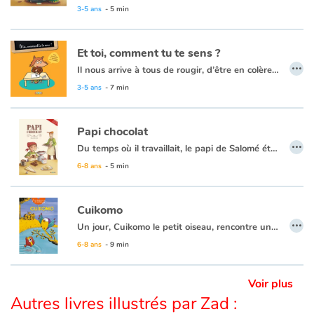
La voici revisitée, enrichie, et transposée dans l’univers coloré du cirque. Jongleurs, machinistes, animaux, clowns, illustrent à leur manière les expressions variées de la chansonnette. Les auteurs parviennent à créer une vraie histoire, celle d’une journée au cirque, à partir d’expressions plus hétéroclites les uns que les autres. La multitude de détails et le dynamisme des images titillent la curiosité des enfants, qui enrichissent leur vocabulaire avec beaucoup de plaisir.
3-5 ans
- 5 min
Le concept est soutenu par la qualité plastique des illustrations au pastel sec de ZAD qui interprète avec beaucoup d’à propos cette chanson loufoque.
Apprendre les langues
Et toi, comment tu te sens ?
…
Dyslexie, troubles de la lecture
Il nous arrive à tous de rougir, d’être en colère, ou au contraire de nous sentir pousser des ailes. Mais pour les plus jeunes, il est souvent difficile de maîtriser ses émotions. Ce livre a pour objectif d’aider les enfants, à partir de 3 ans, à mettre un nom sur ce qu’ils ressentent, pour apprivoiser leurs émotions et mieux vivre avec elles.
13 émotions sont abordées au fil des pages, en suivant une progression du niveau de langage et de compréhension.
3-5 ans
- 7 min
Nos listes de lecture
Papi chocolat
Les plus lus
…
Du temps où il travaillait, le papi de Salomé était chocolatier. Hélas, depuis qu’il a pris sa retraite, il ne veut plus entendre parler de chocolat. Pour sa petite fille, fini les truffes et les mokas ! Impossible de le faire changer d’avis. Le papi est bien décidé à profiter de sa retraite pour prendre du bon temps. Mais la fillette est tout aussi résolue à retrouver son Papi Chocolat, celui des truffes et des mokas.
6-8 ans
- 5 min
Coups de coeur
Cuikomo
…
Un jour, Cuikomo le petit oiseau, rencontre un drôle de poisson nommé Léon. Aussitôt, il veut en faire son ami. Mais les poissons ne parlent pas aux oiseaux. Et les oiseaux ne parlent pas aux poissons ! Il en va ainsi depuis toujours... Pourtant, ce petit poisson semble si gentil, que Cuikomo, pour attirer son attention, improvise une chanson. Et Léon, avec sa bouche, joue les percussions.
6-8 ans
- 9 min
Voir plus
Autres livres illustrés par Zad :