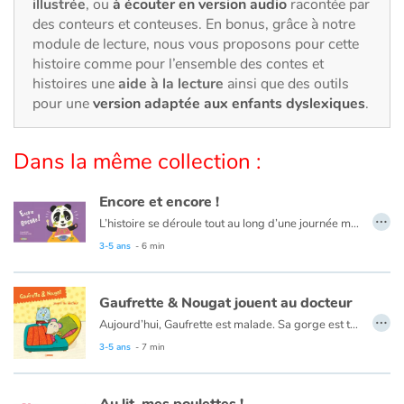
Art, espace, activité
illustrée
, ou
à écouter en version audio
racontée par
des conteurs et conteuses. En bonus, grâce à notre
module de lecture, nous vous proposons pour cette
Documentaires
histoire comme pour l’ensemble des contes et
histoires une
aide à la lecture
ainsi que des outils
En famille
pour une
version adaptée aux enfants dyslexiques
.
Quotidien et loisirs
Dans la même collection :
À l'école
Encore et encore !
…
Fêtes et évènements
L’histoire se déroule tout au long d’une journée mettant en scène le quotidien de Lou, un bébé bien entouré par des parents très bienveillants.
Le mot « Encore » revient en leitmotiv, comme une ritournelle, au gré des désirs de ce bébé qui ne se lasse jamais de jouer, de manger ou de recevoir, encore et encore, des bisous.
3-5 ans
- 6 min
Amour et amitié
Un album tout craquant sur les rituels de la journée !
À vos m
Gaufrette & Nougat jouent au docteur
Sujets de société
…
Aujourd’hui, Gaufrette est malade. Sa gorge est toute rouge, elle a de la fièvre. Nougat voudrait bien goûter aux médicaments qui ressemblent à des bonbons, ou au thermomètre qu’il prend pour une sucette. Mais la souris lui fait remarquer malicieusement que lui n’y a pas droit… car il n’est pas malade !
Les regards vifs des personnages, les couleurs acidulées, des illustrations d'une grande lisibilité font des livres joyeux qui permettront très vite une lecture autonome aux petits.
3-5 ans
- 7 min
Émotions et sentiments
Formats et illustrations
Au lit, mes poulettes !