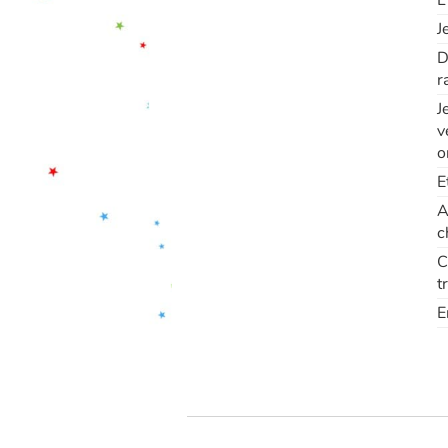
L
J
D
r
J
v
o
E
A
c
C
t
E