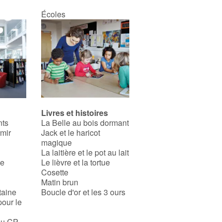
Écoles
Livres et histoires
nts
La Belle au bois dormant
rmir
Jack et le haricot
magique
La laitière et le pot au lait
se
Le lièvre et la tortue
Cosette
Matin brun
taine
Boucle d'or et les 3 ours
pour le
au CP,