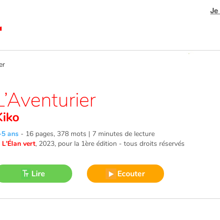
Je
er
L’Aventurier
Kiko
-5 ans
-
16 pages, 378 mots | 7 minutes de lecture
©
L'Élan vert
, 2023
, pour la 1ère édition - tous droits réservés
Lire
Ecouter