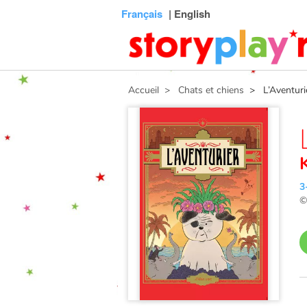
Connexion
Menu
Contenu
Recherche
Bibliothèque
Bas
Français
| English
de
page
Accueil
> Chats et chiens
> L’Aventuri
3