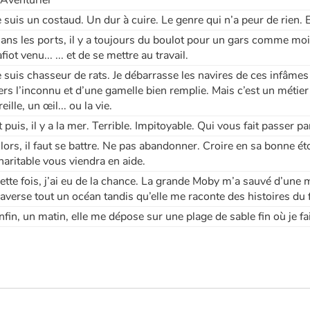
’Aventurier
e suis un costaud. Un dur à cuire. Le genre qui n’a peur de rien
ans les ports, il y a toujours du boulot pour un gars comme moi.
afiot venu... ... et de se mettre au travail.
e suis chasseur de rats. Je débarrasse les navires de ces infâm
ers l’inconnu et d’une gamelle bien remplie. Mais c’est un méti
reille, un œil... ou la vie.
t puis, il y a la mer. Terrible. Impitoyable. Qui vous fait passer 
lors, il faut se battre. Ne pas abandonner. Croire en sa bonne étoi
haritable vous viendra en aide.
ette fois, j’ai eu de la chance. La grande Moby m’a sauvé d’une m
raverse tout un océan tandis qu’elle me raconte des histoires du
nfin, un matin, elle me dépose sur une plage de sable fin où je f