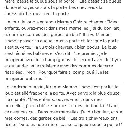
mère, passe ta queue sous la porte !” Elle passait sa queue
douce et soyeuse sous la porte. Les chevreaux la
caressaient et ouvraient la porte.
Blog
Un jour, le loup a entendu Maman Chèvre chanter : “Mes
enfants, ouvrez-moi : dans mes mamelles, j’ai du bon lait,
Actualités
et sur mes cornes, des gerbes de blé !” Il a vu Maman
Chèvre passer sa queue sous la porte et, lorsque la porte
Par thématique
s’est ouverte, il a vu trois chevreaux bien dodus. Le loup
s’est léché les babines et s’est dit : “Le premier, je le
Rencontres et témoignages
mangerai avec des champignons ; le second avec du thym
et du laurier, et le troisième avec des pommes de terre
Contes d'ici et d'ailleurs
rissolées… Non ! Pourquoi faire si compliqué ? Je les
mangerai tout crus !”
Autour de la lecture
Le lendemain matin, lorsque Maman Chèvre est partie, le
loup est allé frapper à la porte. Avec sa voix la plus douce,
il a chanté : “Mes enfants, ouvrez-moi : dans mes
Apprendre à lire
mamelles, j’ai du blé et sur mes cornes, du bon lait ! Non,
ce n’est pas ça… Dans mes mamelles, j’ai du bon lait, et sur
Livre audio
mes cornes, des gerbes de blé !” Les trois chevreaux ont
hésité. “Si tu es notre mère, passe ta queue sous la porte !”
Activités et ateliers