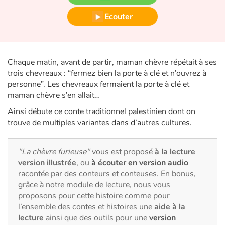
Fable, mythe, littérature et poésie
Ecouter
Princesses et princes, rois, reines et dragons
Ogres, monstres et sorcières
Chaque matin, avant de partir, maman chèvre répétait à ses
trois chevreaux : “fermez bien la porte à clé et n’ouvrez à
Héroïnes et héros
personne”. Les chevreaux fermaient la porte à clé et
maman chèvre s’en allait…
Écologie, nature, saisons
Ainsi débute ce conte traditionnel palestinien dont on
trouve de multiples variantes dans d’autres cultures.
Les animaux
"La chèvre furieuse"
vous est proposé
à la lecture
Voyage, épopée, enquête, aventure
version illustrée
, ou
à écouter en version audio
racontée par des conteurs et conteuses. En bonus,
Autour du monde
grâce à notre module de lecture, nous vous
proposons pour cette histoire comme pour
Apprentissage
l’ensemble des contes et histoires une
aide à la
lecture
ainsi que des outils pour une
version