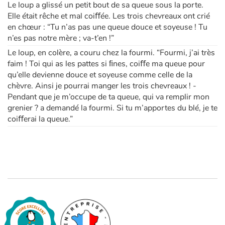
Le loup a glissé un petit bout de sa queue sous la porte.
Elle était rêche et mal coiﬀée. Les trois chevreaux ont crié
Apprendre les langues
en chœur : “Tu n’as pas une queue douce et soyeuse ! Tu
n’es pas notre mère ; va-t’en !”
Dyslexie, troubles de la lecture
Le loup, en colère, a couru chez la fourmi. “Fourmi, j’ai très
faim ! Toi qui as les pattes si ﬁnes, coiﬀe ma queue pour
Nos listes de lecture
qu’elle devienne douce et soyeuse comme celle de la
chèvre. Ainsi je pourrai manger les trois chevreaux ! -
Pendant que je m’occupe de ta queue, qui va remplir mon
Les plus lus
grenier ? a demandé la fourmi. Si tu m’apportes du blé, je te
coiﬀerai la queue.”
Coups de coeur