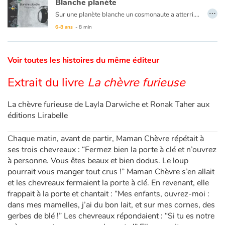
Blanche planète
…
Sur une planète blanche un cosmonaute a atterri. Il va explorer les lieux et découvrir ses habitants et leur mode de vie qui n'est pas sans rappeler le nôtre et pour cause…
Catalogue anglais
6-8 ans
- 8 min
Voir toutes les histoires du même éditeur
Contraste +
Extrait du livre
La chèvre furieuse
Aide
La chèvre furieuse de Layla Darwiche et Ronak Taher aux
éditions Lirabelle
Accueil
Chaque matin, avant de partir, Maman Chèvre répétait à
Famille
ses trois chevreaux : “Fermez bien la porte à clé et n’ouvrez
à personne. Vous êtes beaux et bien dodus. Le loup
Écoles
pourrait vous manger tout crus !” Maman Chèvre s’en allait
et les chevreaux fermaient la porte à clé. En revenant, elle
Médiathèques
frappait à la porte et chantait : “Mes enfants, ouvrez-moi :
dans mes mamelles, j’ai du bon lait, et sur mes cornes, des
Vidéos & Tutoriaux
gerbes de blé !” Les chevreaux répondaient : “Si tu es notre