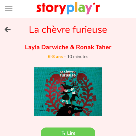
Connexion
Menu
Contenu
Recherche
Bibliothèque
Bas
de
page
Menu
➜
La chèvre furieuse
EN
Je me connecte
Layla Darwiche
&
Ronak Taher
6-8 ans
-
10 minutes
Tester gratuitement
Bibliothèque
Prix
Accueil
Contes d'ici et d'ailleurs
Lire