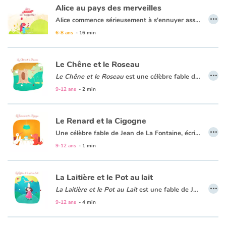
Alice au pays des merveilles
…
Alice commence sérieusement à s'ennuyer assise auprès de sa soeur. Soudain un lapin blanc vêtu d'une redingote et tenant dans sa patte une montre à gousset passe près d'elle. Poussée par la curiosité, Alice le poursuit jusque dans son terrier où elle fait une chute vertigineuse pour finalement atterrir au Pays des Merveilles où elle fera de formidables rencontres et développera des amitiés surprenantes.
Apprendre les langues
6-8 ans
- 16 min
Dyslexie, troubles de la lecture
Le Chêne et le Roseau
…
Nos listes de lecture
Le Chêne et le Roseau
est une
célèbre fable de Jean de La Fontaine
9-12 ans
- 2 min
Les plus lus
Le Renard et la Cigogne
Coups de coeur
…
Une célèbre fable de Jean de La Fontaine, écrite en 1668. C'est le 31 mars que Jean de La Fontaine fait paraitre son premier ouvrage : « Les Fables Choisies ».
9-12 ans
- 1 min
La Laitière et le Pot au lait
…
La Laitière et le Pot au Lait
est une
fable de Jean de La Fontaine
9-12 ans
- 4 min