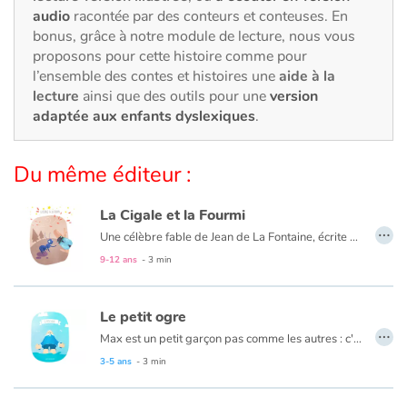
Art, espace, activité
audio
racontée par des conteurs et conteuses. En
bonus, grâce à notre module de lecture, nous vous
Documentaires
proposons pour cette histoire comme pour
l’ensemble des contes et histoires une
aide à la
En famille
lecture
ainsi que des outils pour une
version
adaptée aux enfants dyslexiques
.
Quotidien et loisirs
Du même éditeur :
À l'école
La Cigale et la Fourmi
Fêtes et évènements
…
Une célèbre fable de Jean de La Fontaine, écrite en 1668. C'est le 31 mars que Jean de La Fontaine fait paraitre son premier ouvrage : « Les Fables Choisies ».
9-12 ans
- 3 min
Amour et amitié
Sujets de société
Le petit ogre
…
Max est un petit garçon pas comme les autres : c'est un ogre qui habite Paris. Quand l'été arrive et que la capitate est vidée de ses habitants, il peut enfin donner libre cours à ses moindres folies ! Il aime faire des chateaux de sables gigantesques dans les jardins de Tuileries, le périphérique devient un circuit géant pour ses voitures téléguidées, bref son imagination n'a pas de limites !
Émotions et sentiments
3-5 ans
- 3 min
Formats et illustrations