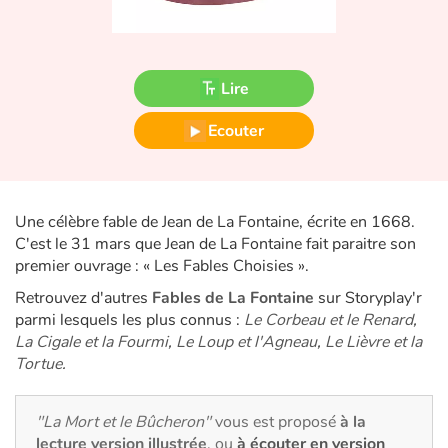
Fable, mythe, littérature et poésie
Princesses et princes, rois, reines et dragons
Lire
Ogres, monstres et sorcières
Ecouter
Héroïnes et héros
Écologie, nature, saisons
Une célèbre fable de Jean de La Fontaine, écrite en 1668.
C'est le 31 mars que Jean de La Fontaine fait paraitre son
Les animaux
premier ouvrage : « Les Fables Choisies ».
Retrouvez d'autres
Fables de La Fontaine
sur Storyplay'r
Voyage, épopée, enquête, aventure
parmi lesquels les plus connus :
Le Corbeau et le Renard
,
La Cigale et la Fourmi
,
Le Loup et l'Agneau
,
Le Lièvre et la
Autour du monde
Tortue
.
Apprentissage
"La Mort et le Bûcheron"
vous est proposé
à la
lecture version illustrée
, ou
à écouter en version