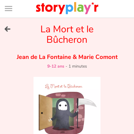
Connexion
Menu
Contenu
Recherche
Bibliothèque
Bas
de
page
Menu
➜
La Mort et le
EN
Bûcheron
Je me connecte
Jean de La Fontaine
&
Marie Comont
Tester gratuitement
9-12 ans
-
1 minutes
Bibliothèque
Prix
Accueil
Contes d'ici et d'ailleurs