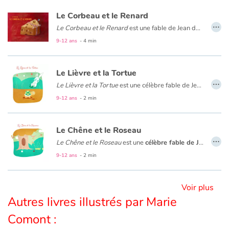
Le Corbeau et le Renard
…
Blog
Le Corbeau et le Renard
est une fable de Jean de La Fontaine qui illustre le caractère malin du renard, repris dans bon nombre d’histoires pour enfants.
Nous avons tous l'image du renard, malin et roublard, qui trompe son monde. Maître Corbeau le découvre à ses dépens dans l'une des plus célèbres fables de Jean de La Fontaine.
9-12 ans
- 4 min
Actualités
Le Lièvre et la Tortue
Par thématique
…
Le Lièvre et la Tortue
est une célèbre fable de Jean de La Fontaine qui dénonce la vanité en faveur de la persévérance.
C'est l’histoire d’un lièvre qui se pense plus rapide qu’une tortue pour gagner la course. Mais il va apprendre à ses dépens que « rien ne sert de courir, il faut partir à point ».
9-12 ans
- 2 min
Rencontres et témoignages
Contes d'ici et d'ailleurs
Le Chêne et le Roseau
…
Le Chêne et le Roseau
est une
célèbre fable de Jean de La Fontaine
Autour de la lecture
9-12 ans
- 2 min
Apprendre à lire
Voir plus
Autres livres illustrés par Marie
Livre audio
Comont :
Activités et ateliers