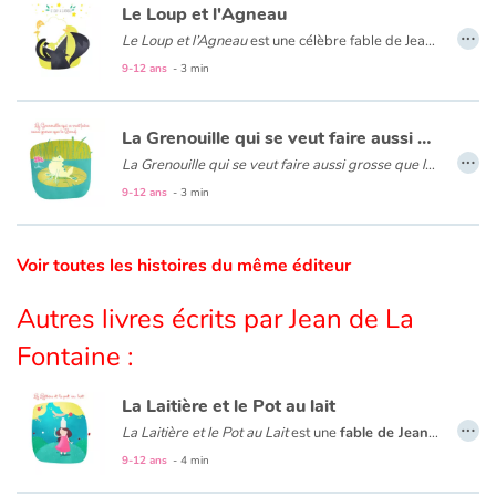
Le Loup et l'Agneau
…
Le Loup et l’Agneau
est une célèbre fable de Jean de La Fontaine qui conte l’histoire d’un loup affamé et d’un agneau qui cherche à se désaltérer. La fabuliste critique ici la justice comme symbole de la violence et de la force : « La raison du plus fort est toujours la meilleure ».
Catalogue anglais
9-12 ans
- 3 min
La Grenouille qui se veut faire aussi grosse que le Bœuf
Contraste +
…
La Grenouille qui se veut faire aussi grosse que le Bœuf
est
9-12 ans
- 3 min
Aide
Accueil
Voir toutes les histoires du même éditeur
Famille
Autres livres écrits par Jean de La
Fontaine :
Écoles
La Laitière et le Pot au lait
Médiathèques
…
La Laitière et le Pot au Lait
est une
fable de Jean de La Fontaine
9-12 ans
- 4 min
Vidéos & Tutoriaux