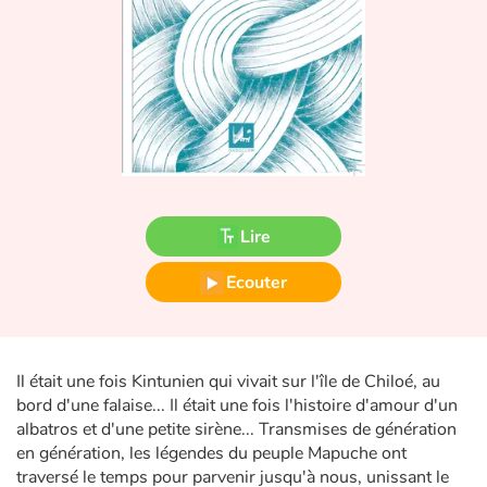
Fable, mythe, littérature et poésie
Princesses et princes, rois, reines et dragons
Ogres, monstres et sorcières
Héroïnes et héros
Écologie, nature, saisons
Lire
Les animaux
Ecouter
Voyage, épopée, enquête, aventure
Il était une fois Kintunien qui vivait sur l'île de Chiloé, au
Autour du monde
bord d'une falaise... Il était une fois l'histoire d'amour d'un
albatros et d'une petite sirène... Transmises de génération
Apprentissage
en génération, les légendes du peuple Mapuche ont
traversé le temps pour parvenir jusqu'à nous, unissant le