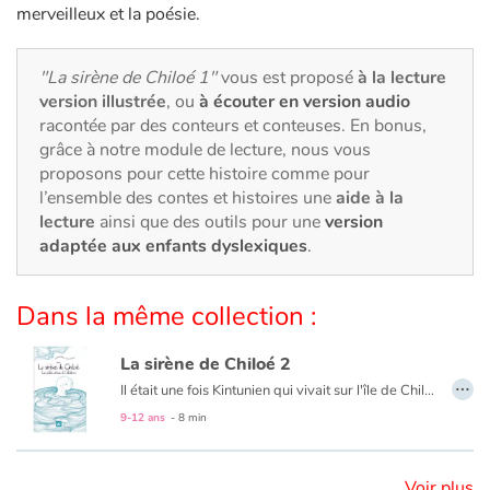
Art, espace, activité
merveilleux et la poésie.
Documentaires
"La sirène de Chiloé 1"
vous est proposé
à la lecture
version illustrée
, ou
à écouter en version audio
En famille
racontée par des conteurs et conteuses. En bonus,
grâce à notre module de lecture, nous vous
Quotidien et loisirs
proposons pour cette histoire comme pour
l’ensemble des contes et histoires une
aide à la
À l'école
lecture
ainsi que des outils pour une
version
adaptée aux enfants dyslexiques
.
Fêtes et évènements
Dans la même collection :
Amour et amitié
La sirène de Chiloé 2
Sujets de société
…
Il était une fois Kintunien qui vivait sur l'île de Chiloé, au bord d'une falaise... Il était une fois l'histoire d'amour d'un albatros et d'une petite sirène... Transmises de génération en génération, les légendes du peuple Mapuche ont traversé le temps pour parvenir jusqu'à nous, unissant le merveilleux et la poésie.
9-12 ans
- 8 min
Émotions et sentiments
Formats et illustrations
Voir plus