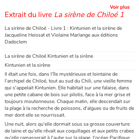
Voir plus
Extrait du livre
La sirène de Chiloé 1
Blog
La sirène de Chiloé - Livre 1 : Kintunien et la sirène de
Actualités
Jacqueline Heissat et Violaine Marlange aux éditions
Dadoclem
Par thématique
La sirène de Chiloé Kintunien et la sirène
Rencontres et témoignages
Kintunien et la sirène
Il était une fois, dans l'île mystérieuse et lointaine de
Contes d'ici et d'ailleurs
l'archipel de Chiloé, tout au sud du Chili, une vieille femme
qui s'appelait Kintunien. Elle habitait sur une falaise, dans
Autour de la lecture
une petite cabane de bois sur pilotis, face à la mer grise et
toujours moutonneuse. Chaque matin, elle descendait sur
la plage à la recherche de poissons, d'algues ou de fruits de
Apprendre à lire
mer dont elle se nourrissait.
Livre audio
Une nuit, alors qu'elle dormait sous sa grosse couverture
de laine et qu'elle rêvait aux coquillages et aux petits crabes
qu'elle ramasserait à l'aube sur la plage, l'océan Pacifique
Activités et ateliers