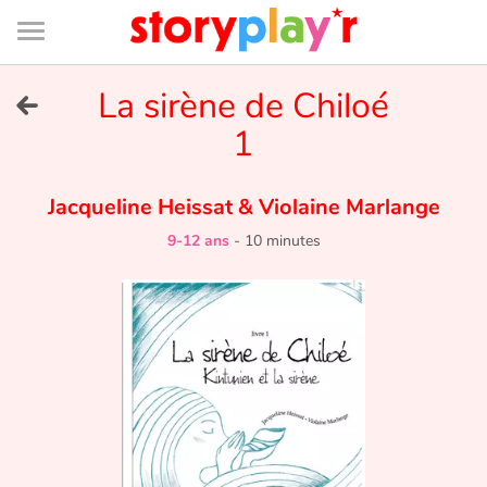
Connexion
Menu
Contenu
Recherche
Bibliothèque
Bas
de
page
Menu
➜
La sirène de Chiloé
EN
1
Je me connecte
Jacqueline Heissat
&
Violaine Marlange
Tester gratuitement
9-12 ans
-
10 minutes
Bibliothèque
Prix
Accueil
Contes d'ici et d'ailleurs