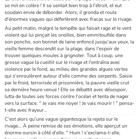
se mit en colère ! Il se sentait bien trop à l'étroit, et eut
soudain envie de déborder. Alors, il gronda et roula
Apprendre les langues
d'énormes vagues qui déferlèrent avec fracas sur le rivage.
Au petit matin, malgré la tempête qui faisait rage et le vent
Dyslexie, troubles de la lecture
violent qui lui pinçait les oreilles, bien emmitouflée dans
son poncho, son bonnet de laine enfoncé jusqu'aux yeux, la
Nos listes de lecture
vieille femme descendit sur la plage, dans l'espoir de
trouver quelques moules à grignoter. Tout à coup, une
Les plus lus
grosse vague la cueillit sur le rivage et l'entraîna avec
violence par le fond, au milieu des grandes algues vertes
Coups de coeur
qui s'enroulèrent autour d'elle comme des serpents. Saisie
par le froid, terrorisée et prisonnière, la pauvre vieille crut
sa dernière heure venue ! Elle se débattit avec désespoir,
lutta de toutes ses forces contre l'océan et tenta de nager
vers la surface. " Je vais me noyer ! Je vais mourir ! " pensa-
t-elle avec frayeur...
C'est alors qu'une vague gigantesque la rejeta sur le
rivage... À peine remise de ses émotions, elle aperçut un
énorme oursin à côté d'elle. " Hum ! s'exclama-t-elle,