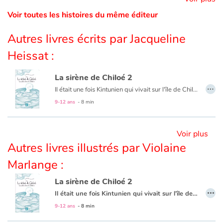
Voir toutes les histoires du même éditeur
Catalogue anglais
Autres livres écrits par Jacqueline
Heissat :
Contraste +
La sirène de Chiloé 2
…
Il était une fois Kintunien qui vivait sur l'île de Chiloé, au bord d'une falaise... Il était une fois l'histoire d'amour d'un albatros et d'une petite sirène... Transmises de génération en génération, les légendes du peuple Mapuche ont traversé le temps pour parvenir jusqu'à nous, unissant le merveilleux et la poésie.
Aide
9-12 ans
- 8 min
Accueil
Voir plus
Famille
Autres livres illustrés par Violaine
Marlange :
Écoles
La sirène de Chiloé 2
Médiathèques
…
Il était une fois Kintunien qui vivait sur l'île de Chiloé, au bord d'une falaise... Il était une fois l'histoire d'amour d'un albatros et d'une petite sirène... Transmises de génération en génération, les légendes du peuple Mapuche ont traversé le temps pour parvenir jusqu'à nous, unissant le merveilleux et la poésie.
9-12 ans
- 8 min
Vidéos & Tutoriaux