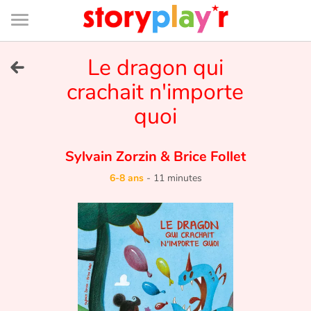
Connexion
Menu
Contenu
Recherche
Bibliothèque
Bas
de
page
Menu
➜
Le dragon qui
EN
crachait n'importe
Je me connecte
quoi
Tester gratuitement
Sylvain Zorzin
&
Brice Follet
Bibliothèque
6-8 ans
-
11 minutes
Prix
Accueil
Contes d'ici et d'ailleurs