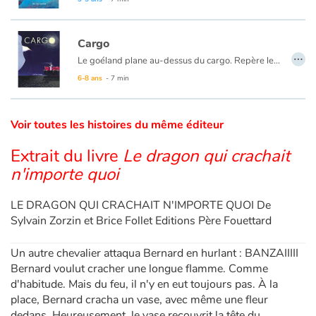
Catalogue anglais
Cargo
…
Le goéland plane au-dessus du cargo. Repère le Capitaine, si petit d’en haut qu’il le reconnaît à peine.
Cette nuit, l’oiseau va le suivre, luttant contre le vent et les vagues. Surtout, ne pas le perdre de vue. Il doit voler entre l’obscurité du ciel et de la mer, veiller sur lui jusqu’au retour au port.
6-8 ans
- 7 min
Contraste +
Voir toutes les histoires du même éditeur
Aide
Extrait du livre
Le dragon qui crachait
Accueil
n'importe quoi
Famille
LE DRAGON QUI CRACHAIT N'IMPORTE QUOI De
Sylvain Zorzin et Brice Follet Editions Père Fouettard
Écoles
Un autre chevalier attaqua Bernard en hurlant : BANZAIIIII
Médiathèques
Bernard voulut cracher une longue flamme. Comme
d'habitude. Mais du feu, il n'y en eut toujours pas. À la
place, Bernard cracha un vase, avec même une fleur
Vidéos & Tutoriaux
dedans. Heureusement, le vase recouvrit la tête du